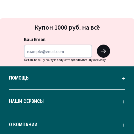
Подписка
Купон 1000 руб. на всё
на
новости
Ваш Email
OK
Оставьте вашу почту и получите дополнительную скидку
ПОМОЩЬ
НАШИ СЕРВИСЫ
О КОМПАНИИ