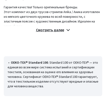
Гарантия качества! Только оригинальные бренды.
Этот комплект из двух трусов-стрингов Anika / Аника изготовлен
из мягкого цветочного кружева по всей поверхности, с
эластичным поясом с художественным дизайном. Идеален на
каждый день.
Смотреть далее
Описание
• Трусы-стринги
• Комплект из двух штук
Состав и уход
• 74% полиамид, 26% эластан
• Следуйте рекомендациям по уходу, указанным на этикетке
•
OEKO-TEX® Standard 100
. Standard 100 от OEKO-TEX® — это
изделия
единая во всем мире система испытаний и сертификации
текстиля, основанная на оценке его влияния на здоровье
человека. Сертификат OEKO-TEX® Standard 100 гарантирует,
что в текстильном изделии отсутствуют вредные и опасные
для человека вещества.
Цвета
0
Размеры
XS