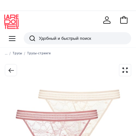
В
корзи
La
Redoute
Меню
Поиск
...
Трусы
Трусы-стринги