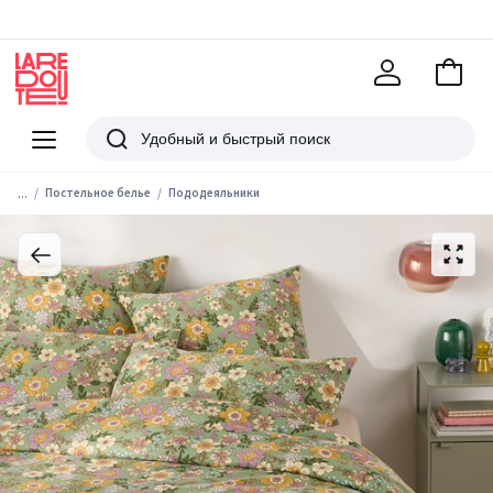
В
корзи
La
Redoute
Меню
Поиск
...
Постельное белье
Пододеяльники