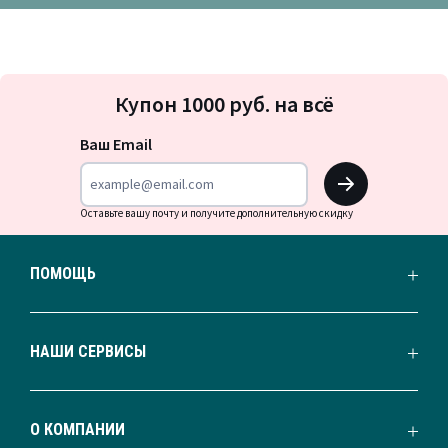
Подписка
Купон 1000 руб. на всё
на
новости
Ваш Email
OK
Оставьте вашу почту и получите дополнительную скидку
ПОМОЩЬ
НАШИ СЕРВИСЫ
О КОМПАНИИ