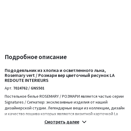
Подробное описание
Пододеяльник из хлопка и осветленного льна,
Rosemary vert / Розмари вер цветочный рисунок LA
REDOUTE INTERIEURS
Арт.
7024762 / GNS501
Постельное белье ROSEMARY / РОЗМАРИ является частью серии
Signatures / Сигнатюр: эксклюзивные изделия от нашей
дизайнерской студии. Легендарные вещи из коллекции, дизайн
и качество пошива которых являются визитной карточкой La
Redoute Intérieurs.
Смотреть далее
В серию Signatures / Сигнатюр бренда вошли бестселлеры среди