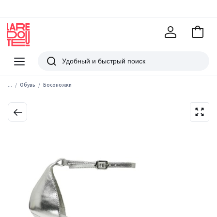
В
корзи
La
Redoute
Меню
Поиск
...
Обувь
Босоножки