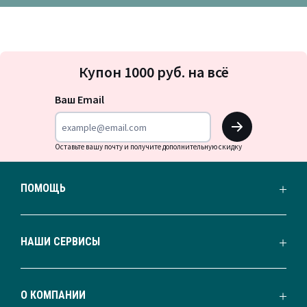
Подписка
Купон 1000 руб. на всё
на
новости
Ваш Email
OK
Оставьте вашу почту и получите дополнительную скидку
ПОМОЩЬ
НАШИ СЕРВИСЫ
О КОМПАНИИ