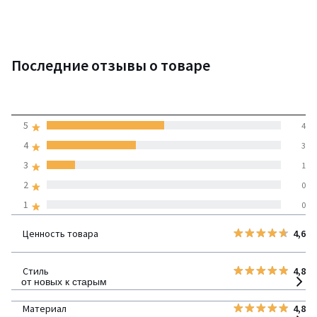
Последние отзывы о товаре
4,4
5
4
(8 отзывов)
средняя оценка
4
3
покупателей по всем
3
1
странам
2
0
1
0
100% проверенные отзывы,
Инициативы LaRedoute
Ценность товара
4,6
детализация
Стиль
4,8
от новых к старым
Материал
4,8