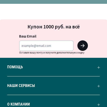
Подписка
Купон 1000 руб. на всё
на
новости
Ваш Email
OK
Оставьте вашу почту и получите дополнительную скидку
ПОМОЩЬ
НАШИ СЕРВИСЫ
О КОМПАНИИ