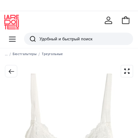
В
корзи
La
Redoute
Меню
Поиск
...
Бюстгальтеры
Треугольные