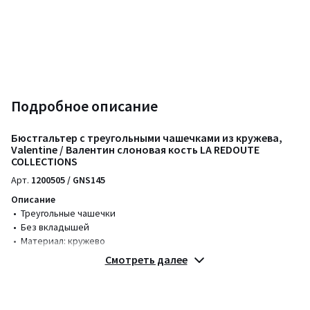
Подробное описание
Бюстгальтер с треугольными чашечками из кружева,
Valentine / Валентин слоновая кость LA REDOUTE
COLLECTIONS
Арт.
1200505 / GNS145
Описание
• Треугольные чашечки
• Без вкладышей
• Материал: кружево
• Спинка из микрофибры
Смотреть далее
• Регулируемые бретели
• Застежка на крючки сзади
• Классические косточки