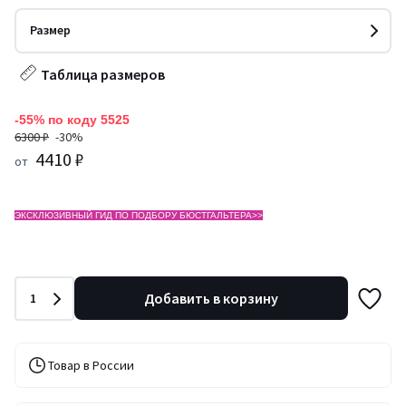
Размер
Таблица размеров
-55% по коду 5525
6300 ₽
-30%
4410 ₽
от
ЭКСКЛЮЗИВНЫЙ ГИД ПО ПОДБОРУ БЮСТГАЛЬТЕРА>>
Количество
Добавить в корзину
1
Товар в России