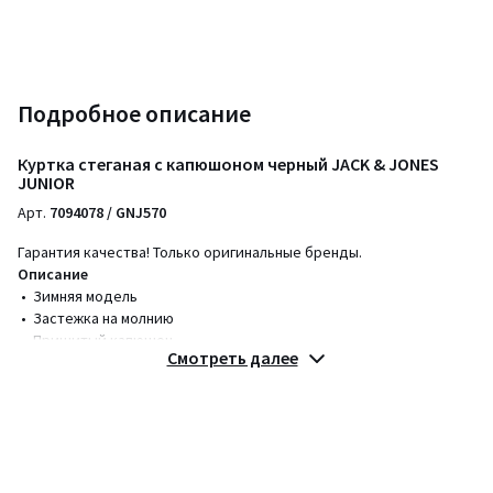
Подробное описание
Куртка стеганая с капюшоном черный JACK & JONES
JUNIOR
Арт.
7094078 / GNJ570
Гарантия качества! Только оригинальные бренды.
Описание
• Зимняя модель
• Застежка на молнию
• Пришитый капюшон
Смотреть далее
• Длина: укороченная модель
Состав и уход
• Основной материал: 100% полиэстер
• Подкладка: 100% полиэстер
• Наполнитель: 100% полиэстер