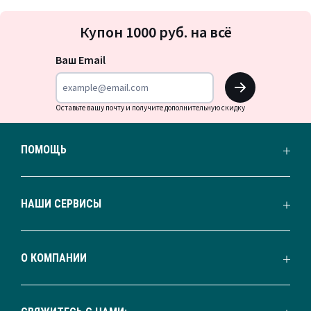
Подписка
Купон 1000 руб. на всё
на
новости
Ваш Email
OK
Оставьте вашу почту и получите дополнительную скидку
ПОМОЩЬ
НАШИ СЕРВИСЫ
О КОМПАНИИ