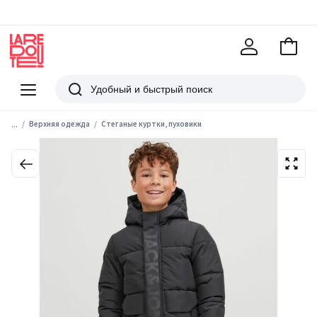
В
корзи
La
Redoute
Меню
Поиск
...
Верхняя одежда
Стеганые куртки, пуховики