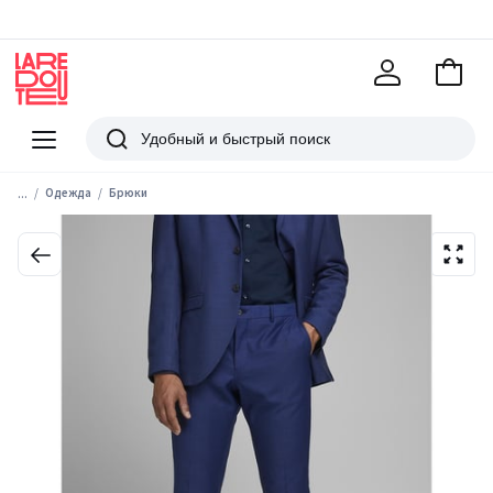
В
корзи
La
Redoute
Меню
Поиск
...
Одежда
Брюки