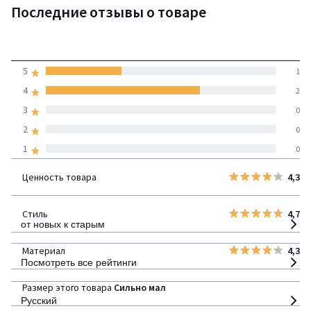
Последние отзывы о товаре
4,3
5
1
(3 отзывов)
средняя оценка
4
2
покупателей по всем
3
0
странам
2
0
1
0
100% проверенные отзывы,
Инициативы LaRedoute
Ценность товара
4,3
детализация
Стиль
4,7
от новых к старым
Материал
4,3
Посмотреть все рейтинги
Размер этого товара
Сильно мал
Русский