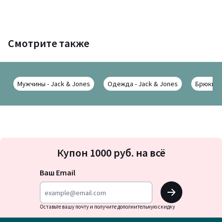
Смотрите также
Мужчины - Jack & Jones
Одежда - Jack & Jones
Брюки - 
Подписка
Купон 1000 руб. на всё
на
новости
Ваш Email
OK
Оставьте вашу почту и получите дополнительную скидку