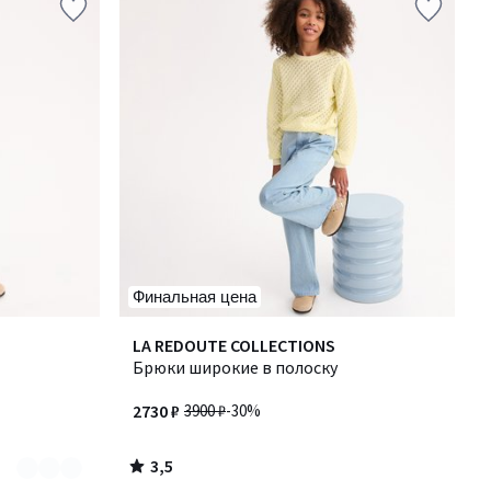
Финальная цена
3,5
LA REDOUTE COLLECTIONS
/ 5
Брюки широкие в полоску
2730 ₽
3900 ₽
-30%
3,5
/