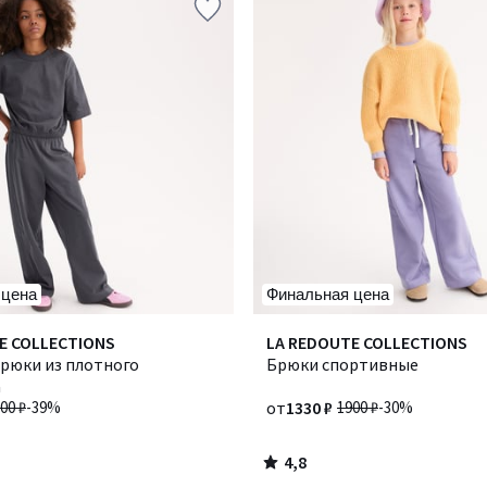
 цена
Финальная цена
4,8
E COLLECTIONS
Количество
LA REDOUTE COLLECTIONS
/ 5
рюки из плотного
цветов:
Брюки спортивные
а
3
00 ₽
-39%
от
1330 ₽
1900 ₽
-30%
4,8
/