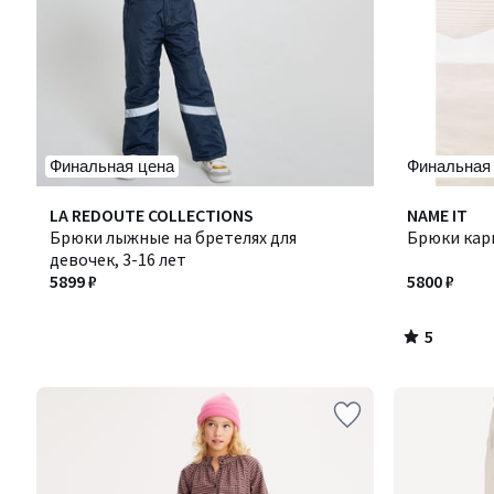
Финальная цена
Финальная
5
LA REDOUTE COLLECTIONS
NAME IT
/
Брюки лыжные на бретелях для
Брюки кар
5
девочек, 3-16 лет
5899 ₽
5800 ₽
5
/
5