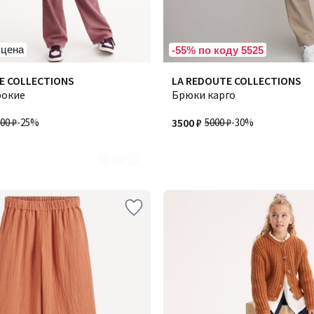
 цена
-55% по коду 5525
E COLLECTIONS
LA REDOUTE COLLECTIONS
рокие
Брюки карго
00 ₽
-25%
3500 ₽
5000 ₽
-30%