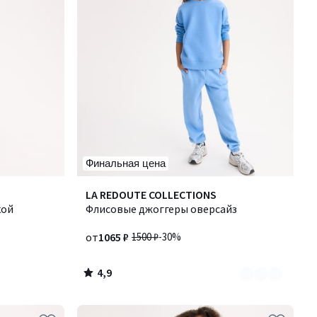
Финальная цена
4,9
Количество
LA REDOUTE COLLECTIONS
/ 5
кой
цветов:
Флисовые джоггеры оверсайз
6
от
1065 ₽
1500 ₽
-30%
4,9
/
5