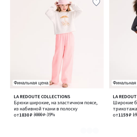
Финальная цена
Финальная
Количество
LA REDOUTE COLLECTIONS
LA REDOUT
цветов:
Брюки широкие, на эластичном поясе,
Широкие б
2
из набивной ткани в полоску
трикотаж
от
1830 ₽
3000 ₽
-39%
от
1159 ₽
19