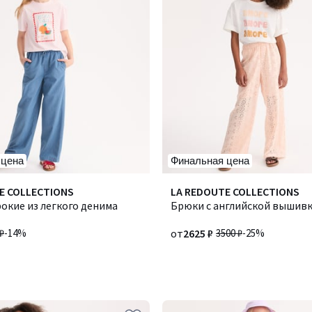
 цена
Финальная цена
E COLLECTIONS
LA REDOUTE COLLECTIONS
окие из легкого денима
Брюки с английской вышив
₽
-14%
от
2625 ₽
3500 ₽
-25%