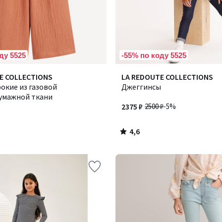
ду 5525
-55% по коду 5525
4,6
E COLLECTIONS
LA REDOUTE COLLECTIONS
/ 5
окие из газовой
Джеггинсы
умажной ткани
2375 ₽
2500 ₽
-5%
4,6
/
5