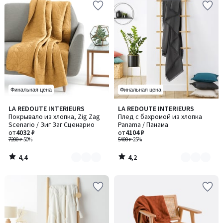
Финальная цена
Финальная цена
4,4
4,2
LA REDOUTE INTERIEURS
LA REDOUTE INTERIEURS
Количество
Количество
/ 5
/ 5
Покрывало из хлопка, Zig Zag
Плед с бахромой из хлопка
цветов:
цветов:
Scenario / Зиг Заг Сценарио
Panama / Панама
8
3
от
4032 ₽
от
4104 ₽
7200 ₽
-50%
5400 ₽
-25%
4,4
4,2
/
/
5
5