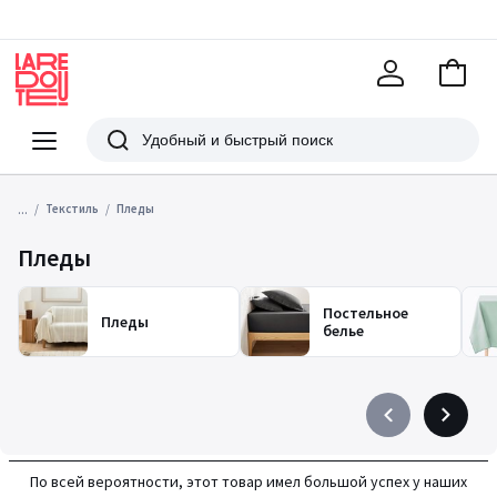
В
корзи
La
Redoute
Меню
Поиск
...
Текстиль
Пледы
Пледы
Постельное
Пледы
белье
Précédent
Suivant
-
-
défiler
défiler
По всей вероятности, этот товар имел большой успех у наших
à
à