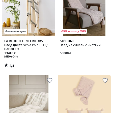
-55% по коду 5525
Финальная цена
4,4
LA REDOUTE INTERIEURS
SO'HOME
/ 5
Плед цвета экрю PARFETO /
Плед из синели с кистями
ПАРФЕТО
13416 ₽
55000 ₽
15600 ₽
-14%
4,4
/
5