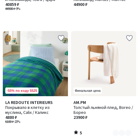
40859 ₽
44900 ₽
44900 ₽
-9%
-55% по коду 5525
Финальная цена
5
LA REDOUTE INTERIEURS
AM.PM
Количество
/
Покрывало в клетку из
Толстый льняной плед, Boreo /
цветов:
5
муслина, Calix / Каликс
Борео
3
4880 ₽
23900 ₽
6100 ₽
-20%
5
/