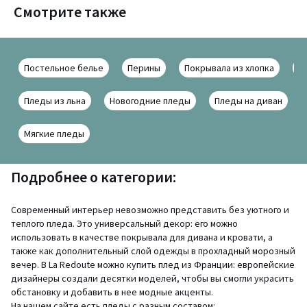
Смотрите также
Постельное белье
Перины
Покрывала из хлопка
Ш
Пледы из льна
Новогодние пледы
Пледы на диван
Мягкие пледы
Подробнее о категории:
Современный интерьер невозможно представить без уютного и
теплого пледа. Это универсальный декор: его можно
использовать в качестве покрывала для дивана и кровати, а
также как дополнительный слой одежды в прохладный морозный
вечер. В La Redoute можно купить плед из Франции: европейские
дизайнеры создали десятки моделей, чтобы вы смогли украсить
обстановку и добавить в нее модные акценты.
На нашем сайте есть пледы с разным составом: