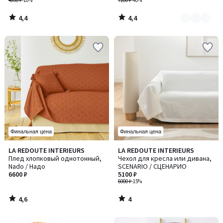
4800 ₽
-10%
7200 ₽
-40%
4,4
4,4
/
/
5
5
Финальная цена
Финальная цена
4,6
4
LA REDOUTE INTERIEURS
LA REDOUTE INTERIEURS
/ 5
/
Плед хлопковый однотонный,
Чехол для кресла или дивана,
5
Nado / Надо
SCENARIO / СЦЕНАРИО
6600 ₽
5100 ₽
6000 ₽
-15%
4,6
4
/
/
5
5