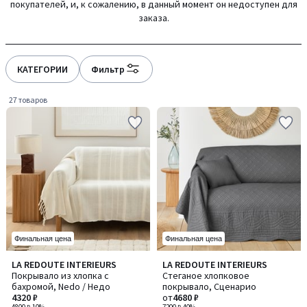
покупателей, и, к сожалению, в данный момент он недоступен для
gauche
droite
заказа.
КАТЕГОРИИ
Фильтр
27 товаров
Финальная цена
Финальная цена
4,4
4,4
LA REDOUTE INTERIEURS
LA REDOUTE INTERIEURS
Количество
/ 5
/ 5
Покрывало из хлопка с
Стеганое хлопковое
цветов:
бахромой, Nedo / Недо
покрывало, Сценарио
4
4320 ₽
от
4680 ₽