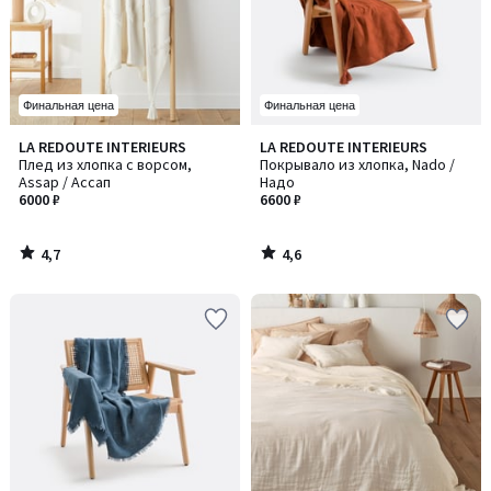
Финальная цена
Финальная цена
4,7
4,6
LA REDOUTE INTERIEURS
LA REDOUTE INTERIEURS
/ 5
/ 5
Плед из хлопка с ворсом,
Покрывало из хлопка, Nado /
Assap / Ассап
Надо
6000 ₽
6600 ₽
4,7
4,6
/
/
5
5