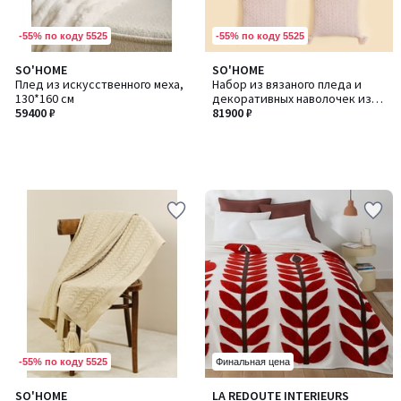
-55% по коду 5525
-55% по коду 5525
SO'HOME
SO'HOME
Плед из искусственного меха,
Набор из вязаного пледа и
130*160 см
декоративных наволочек из
59400 ₽
синели с узором и кистями
81900 ₽
-55% по коду 5525
Финальная цена
4,2
SO'HOME
LA REDOUTE INTERIEURS