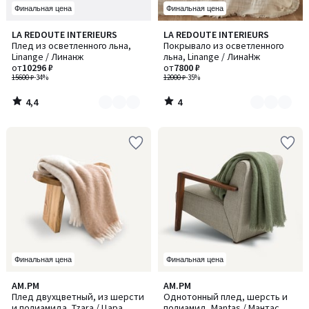
Финальная цена
Финальная цена
4,4
4
LA REDOUTE INTERIEURS
LA REDOUTE INTERIEURS
Количество
Количество
/ 5
/
Плед из осветленного льна,
Покрывало из осветленного
цветов:
цветов:
5
Linange / Линанж
льна, Linange / ЛинаНж
3
4
от
10296 ₽
от
7800 ₽
15600 ₽
-34%
12000 ₽
-35%
4,4
4
/
/
5
5
Финальная цена
Финальная цена
AM.PM
AM.PM
Плед двухцветный, из шерсти
Однотонный плед, шерсть и
и полиамида, Tzara / Цара
полиамид, Mantas / Мантас