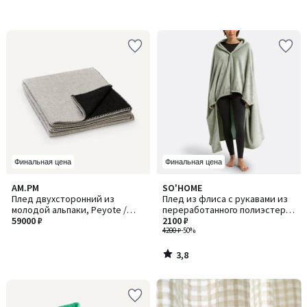
Финальная цена
Финальная цена
3,8
AM.PM
SO'HOME
/ 5
Плед двухсторонний из
Плед из флиса с рукавами из
молодой альпаки, Peyote /
переработанного полиэстера,
Пейот
59000 ₽
Javi / Джави
2100 ₽
4200 ₽
-50%
3,8
/
5
-