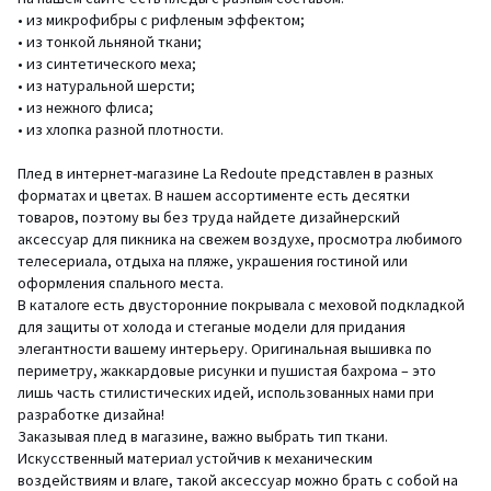
• из микрофибры с рифленым эффектом;
• из тонкой льняной ткани;
• из синтетического меха;
• из натуральной шерсти;
• из нежного флиса;
• из хлопка разной плотности.
Плед в интернет-магазине La Redoute представлен в разных
форматах и цветах. В нашем ассортименте есть десятки
товаров, поэтому вы без труда найдете дизайнерский
аксессуар для пикника на свежем воздухе, просмотра любимого
телесериала, отдыха на пляже, украшения гостиной или
оформления спального места.
В каталоге есть двусторонние покрывала с меховой подкладкой
для защиты от холода и стеганые модели для придания
элегантности вашему интерьеру. Оригинальная вышивка по
периметру, жаккардовые рисунки и пушистая бахрома – это
лишь часть стилистических идей, использованных нами при
разработке дизайна!
Заказывая плед в магазине, важно выбрать тип ткани.
Искусственный материал устойчив к механическим
воздействиям и влаге, такой аксессуар можно брать с собой на