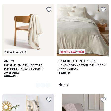
5
-55% по коду 5525
Финальная цена
4,7
AM.PM
LA REDOUTE INTERIEURS
Количество
/ 5
Плед из льна и шерсти с
Покрывало из хлопка и шерпы,
цветов:
кистями, Ceylan / Сейлан
Anoti / Аноти
2
от
31790 ₽
14400 ₽
37400 ₽
-15%
4,7
/
5