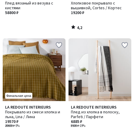
/ 5
Плед вязаный из везува с
Хлопковое покрывало с
кистями
вышивкой, Cortes / Кортес
58800 ₽
19200 ₽
4,2
/
5
Финальная цена
LA REDOUTE INTERIEURS
LA REDOUTE INTERIEURS
Покрывало из смеси хлопка и
Плед из хлопка в полоску,
льна, Lina / Лина
Parfeti / Парфети
19570 ₽
6885 ₽
20600 ₽
-5%
8500 ₽
-19%