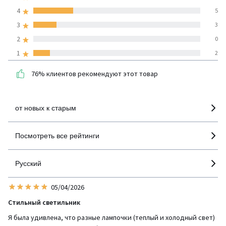
средняя оценка
4
5
покупателей по всем
3
3
странам
2
0
1
2
100% проверенные отзывы,
Инициативы LaRedoute
76% клиентов рекомендуют этот товар
детализация
от новых к старым
Посмотреть все рейтинги
Русский
05/04/2026
Стильный светильник
Я была удивлена, что разные лампочки (теплый и холодный свет)