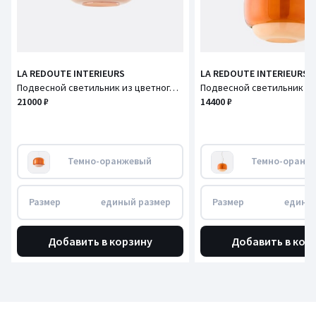
LA REDOUTE INTERIEURS
LA REDOUTE INTERIEURS
Подвесной светильник из цветного стекла Ø30,5 см, Kinoko / Киноко
21000 ₽
14400 ₽
Темно-оранжевый
Темно-оранж
Размер
единый размер
Размер
едины
Добавить в корзину
Добавить в кор