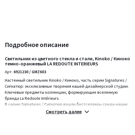
Подробное описание
Светильник из цветного стекла и стали, Kinoko / Киноко
темно-оранжевый LA REDOUTE INTERIEURS
Арт.
6921230 / GMZ603
Настенный светильник Kinoko / Киноко, часть серии Signatures /
Сигнатюр: эксклюзивные творения нашей дизайнерской студии.
Ключевые предметы коллекции, формирующие вселенную
бренда La Redoute Intérieurs.
В серию Signatures / Сигнатюр вошли бестселлеры среди наших
клиентов. Мы уверены, что вы полюбите их не меньше.
Смотреть далее
Создательница дизайна Аврора Делест:
"При создании подвесного светильника Kinoko / Киноко я
вдохновлялась округлыми формами и цветами 70-х годов,