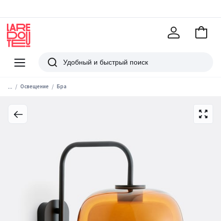
В
корзи
La
Redoute
Меню
Поиск
...
Освещение
Бра