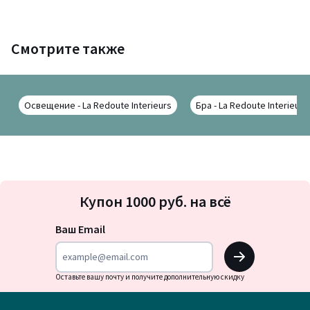
Смотрите также
Освещение - La Redoute Interieurs
Бра - La Redoute Interieurs
Подписка
Купон 1000 руб. на всё
на
новости
Ваш Email
OK
Оставьте вашу почту и получите дополнительную скидку