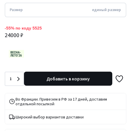
Размер
единый размер
-55% по коду 5525
24000 ₽
Количество
Добавить в корзину
1
Во Франции. Привезем в РФ за 17 дней, доставим
отдельной посылкой
Широкий выбор вариантов доставки