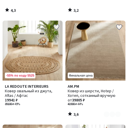
4,3
3,2
/
/
5
5
-55% по коду 5525
Финальная цена
3,6
LA REDOUTE INTERIEURS
AM.PM
Количество
/ 5
Ковер овальный из джута,
Ковер из шерсти, Hotep /
цветов:
Aftas / Афтас
Хотеп, сотканный вручную
5
19941 ₽
от
39805 ₽
39100 ₽
-49%
41900 ₽
-44%
3,6
/
5