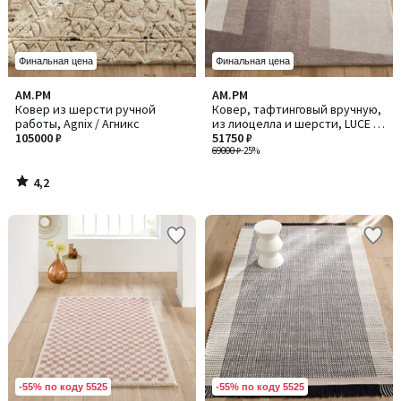
Финальная цена
Финальная цена
4,2
AM.PM
AM.PM
/ 5
Ковер из шерсти ручной
Ковер, тафтинговый вручную,
работы, Agnix / Агникс
из лиоцелла и шерсти, LUCE /
105000 ₽
ЛЮС
51750 ₽
69000 ₽
-25%
4,2
/
5
-55% по коду 5525
-55% по коду 5525