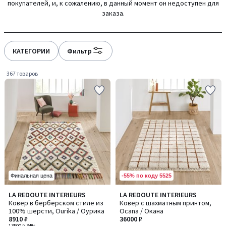
покупателей, и, к сожалению, в данный момент он недоступен для
gauche
droite
заказа.
КАТЕГОРИИ
Фильтр
367 товаров
-55% по коду 5525
Финальная цена
4,2
LA REDOUTE INTERIEURS
LA REDOUTE INTERIEURS
/ 5
Ковер в берберском стиле из
Ковер с шахматным принтом,
100% шерсти, Ourika / Оурика
Ocana / Окана
8910 ₽
36000 ₽