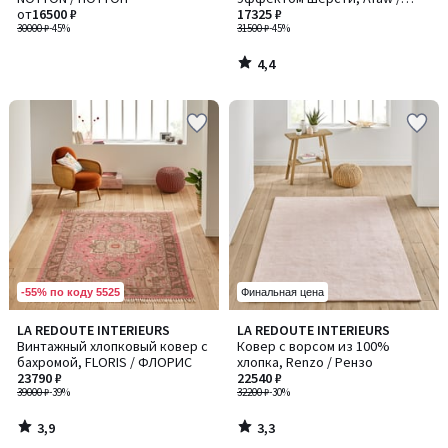
от
16500 ₽
Афау
17325 ₽
30000 ₽
-45%
31500 ₽
-45%
4,4
/
5
-55% по коду 5525
Финальная цена
3,9
3,3
LA REDOUTE INTERIEURS
LA REDOUTE INTERIEURS
/ 5
/ 5
Винтажный хлопковый ковер с
Ковер с ворсом из 100%
бахромой, FLORIS / ФЛОРИС
хлопка, Renzo / Рензо
23790 ₽
22540 ₽
39000 ₽
-39%
32200 ₽
-30%
3,9
3,3
/
/