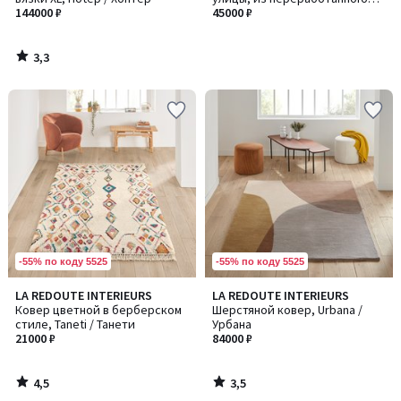
144000 ₽
полиэстера
45000 ₽
3,3
/
5
-55% по коду 5525
-55% по коду 5525
4,5
3,5
LA REDOUTE INTERIEURS
LA REDOUTE INTERIEURS
/ 5
/ 5
Ковер цветной в берберском
Шерстяной ковер, Urbana /
стиле, Taneti / Танети
Урбана
21000 ₽
84000 ₽
4,5
3,5
/
/