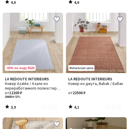
4,6
4,6
/
/
5
5
-55% по коду 5525
Финальная цена
3,9
4,1
LA REDOUTE INTERIEURS
LA REDOUTE INTERIEURS
Количество
Количество
/ 5
/ 5
Ковер Azalée / Азале из
Ковер из джута, Babak / Бабак
цветов:
цветов:
переработанного полиэстера
3
2
для внутренних и наружных
от
12200 ₽
от
22500 ₽
помещений
24400 ₽
-50%
3,9
4,1
/
/
5
5