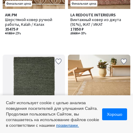
Финальная цена
Финальная цена
AM.PM
LA REDOUTE INTERIEURS
Шерстяной ковер ручной
Винтажный ковер из джута
работы, Kalah / Калах
(91%), IKAT / ИКАТ
35475 ₽
17850 ₽
47300 ₽
-25%
25500 ₽
-30%
Сайт использует cookie с целью анализа
поведения посетителей для улучшения Сайта.
-55% по коду 5525
Финальная цена
Продолжая пользоваться Сайтом, вы
Хорошо
соглашаетесь на использование файлов cookie
2
5
LA REDOUTE INTERIEURS
LA REDOUTE INTERIEURS
в соответствии с нашими
правилами.
/
/
Вязаный ковер, Hamea / Хамеа
Плетеный ковер с имитацией
5
5
джута, Milas / Милас