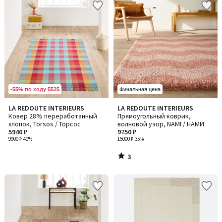
-55% по коду 5525
Финальная цена
3
LA REDOUTE INTERIEURS
LA REDOUTE INTERIEURS
/
Ковер 28% переработанный
Прямоугольный коврик,
5
хлопок, Torsos / Торсос
волновой узор, NAMI / НАМИ
5940 ₽
9750 ₽
9900 ₽
-40%
15000 ₽
-35%
3
/
5