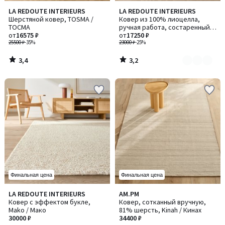
3,4
3,2
LA REDOUTE INTERIEURS
LA REDOUTE INTERIEURS
Количество
/ 5
/ 5
Шерстяной ковер, TOSMA /
Ковер из 100% лиоцелла,
цветов:
ТОСМА
ручная работа, состаренный
3
от
16575 ₽
вид, IZRI / ИЗРИ
от
17250 ₽
25500 ₽
-35%
23000 ₽
-25%
3,4
3,2
/
/
5
5
Финальная цена
Финальная цена
4,3
3,2
LA REDOUTE INTERIEURS
AM.PM
/ 5
/ 5
Ковер с эффектом букле,
Ковер, сотканный вручную,
Mako / Мако
81% шерсть, Kinah / Кинах
30000 ₽
34400 ₽