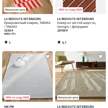
-55% по коду 5525
Финальная цена
1
3,7
LA REDOUTE INTERIEURS
LA REDOUTE INTERIEURS
/
/ 5
Прикроватный коврик, TABAKA
Ковер из чистой шерсти,
5
/ ТАБАКА
Georgio / Джорджио
3150 ₽
28700 ₽
4500 ₽
-30%
1
3,7
/
/
5
5
-55% по коду 5525
Финальная цена
2,2
AM.PM
LA REDOUTE INTERIEURS