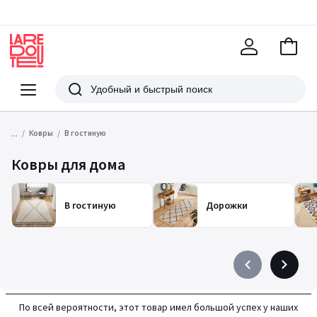
В
корзи
La
Redoute
Меню
Поиск
...
Ковры
В гостиную
Ковры для дома
В гостиную
Дорожки
Précédent
Suivant
-
-
défiler
défiler
По всей вероятности, этот товар имел большой успех у наших
à
à