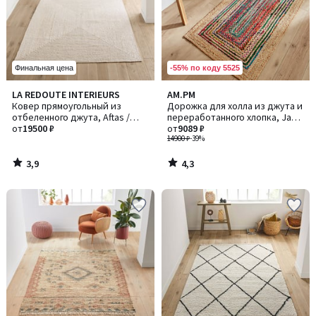
-55% по коду 5525
Финальная цена
3,9
4,3
LA REDOUTE INTERIEURS
AM.PM
/ 5
/ 5
Ковер прямоугольный из
Дорожка для холла из джута и
отбеленного джута, Aftas /
переработанного хлопка, Jaco
Афтас
от
19500 ₽
/ Джако
от
9089 ₽
14900 ₽
-39%
3,9
4,3
/
/
5
5