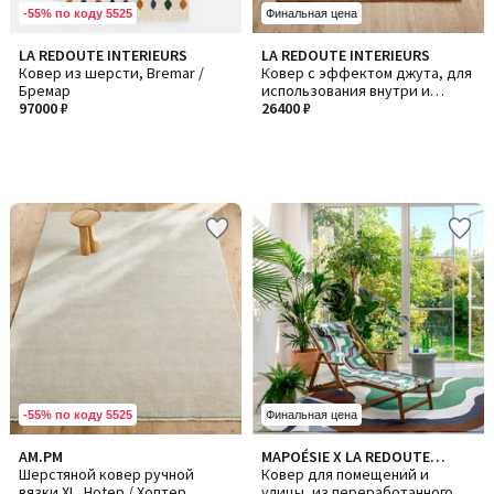
-55% по коду 5525
Финальная цена
LA REDOUTE INTERIEURS
LA REDOUTE INTERIEURS
Ковер из шерсти, Bremar /
Ковер с эффектом джута, для
Бремар
использования внутри и
97000 ₽
снаружи помещений, EVITA /
26400 ₽
ЭВИТА
-55% по коду 5525
Финальная цена
3,3
AM.PM
MAPOÉSIE X LA REDOUTE
/ 5
Шерстяной ковер ручной
INTÉRIEURS
Ковер для помещений и
вязки XL, Hotep / Хоптер
улицы, из переработанного