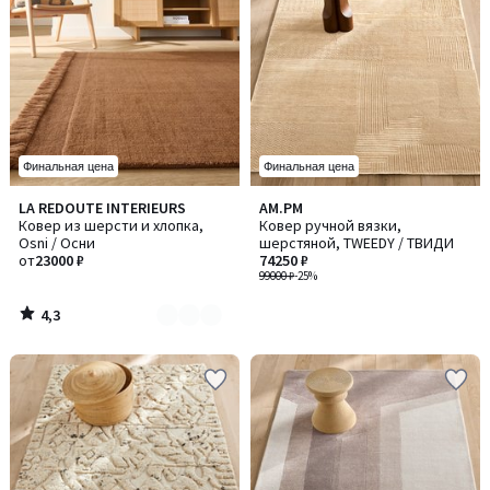
Финальная цена
Финальная цена
4,3
LA REDOUTE INTERIEURS
AM.PM
Количество
/ 5
Ковер из шерсти и хлопка,
Ковер ручной вязки,
цветов:
Osni / Осни
шерстяной, TWEEDY / ТВИДИ
2
от
23000 ₽
74250 ₽
99000 ₽
-25%
4,3
/
5