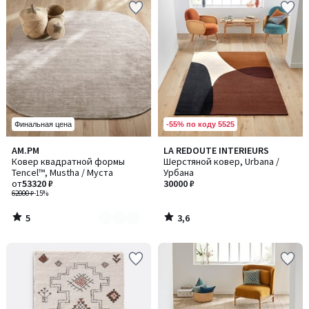
-55% по коду 5525
Финальная цена
5
3,6
AM.PM
LA REDOUTE INTERIEURS
Количество
/
/ 5
Ковер квадратной формы
Шерстяной ковер, Urbana /
цветов:
5
Tencel™, Mustha / Муста
Урбана
2
от
53320 ₽
30000 ₽
62000 ₽
-15%
5
3,6
/
/
5
5