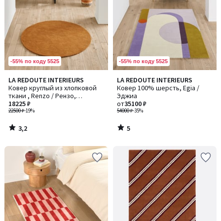
-55% по коду 5525
-55% по коду 5525
3,2
5
LA REDOUTE INTERIEURS
LA REDOUTE INTERIEURS
/ 5
/
Ковер круглый из хлопковой
Ковер 100% шерсть, Egia /
5
ткани , Renzo / Рензо,
Эджиа
большая модель
18225 ₽
от
35100 ₽
22500 ₽
-19%
54000 ₽
-35%
3,2
5
/
/
5
5