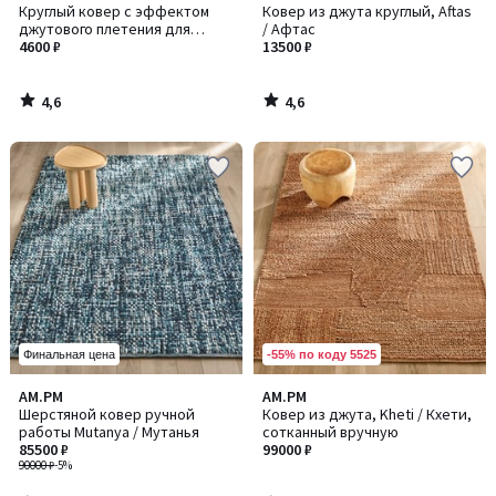
/ 5
/ 5
Круглый ковер с эффектом
Ковер из джута круглый, Aftas
джутового плетения для
/ Афтас
внутренних помещений и
4600 ₽
13500 ₽
улицы, Essen / Эссен
4,6
4,6
/
/
5
5
-55% по коду 5525
Финальная цена
4,6
4,6
AM.PM
AM.PM
/ 5
/ 5
Шерстяной ковер ручной
Ковер из джута, Kheti / Кхети,
работы Mutanya / Мутанья
сотканный вручную
85500 ₽
99000 ₽
90000 ₽
-5%