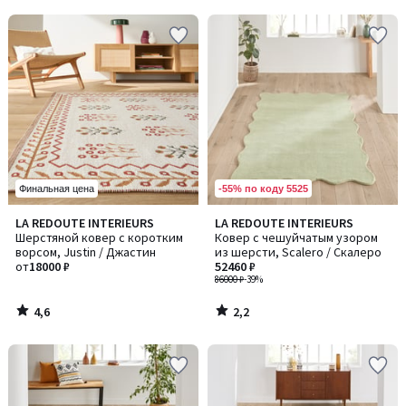
5
5
-55% по коду 5525
Финальная цена
4,6
2,2
LA REDOUTE INTERIEURS
LA REDOUTE INTERIEURS
/ 5
/ 5
Шерстяной ковер с коротким
Ковер с чешуйчатым узором
ворсом, Justin / Джастин
из шерсти, Scalero / Скалеро
от
18000 ₽
52460 ₽
86000 ₽
-39%
4,6
2,2
/
/
5
5