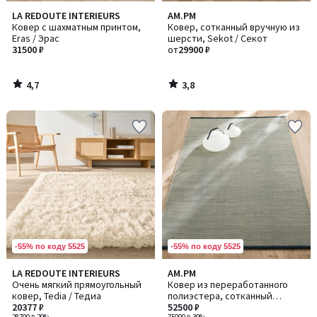
4,7
3,8
LA REDOUTE INTERIEURS
AM.PM
/ 5
/ 5
Ковер с шахматным принтом,
Ковер, сотканный вручную из
Eras / Эрас
шерсти, Sekot / Секот
31500 ₽
от
29900 ₽
4,7
3,8
/
/
5
5
-55% по коду 5525
-55% по коду 5525
4
5
LA REDOUTE INTERIEURS
AM.PM
/
/
Очень мягкий прямоугольный
Ковер из переработанного
5
5
ковер, Tedia / Тедиа
полиэстера, сотканный
20377 ₽
вручную, Seura / Сэура
52500 ₽