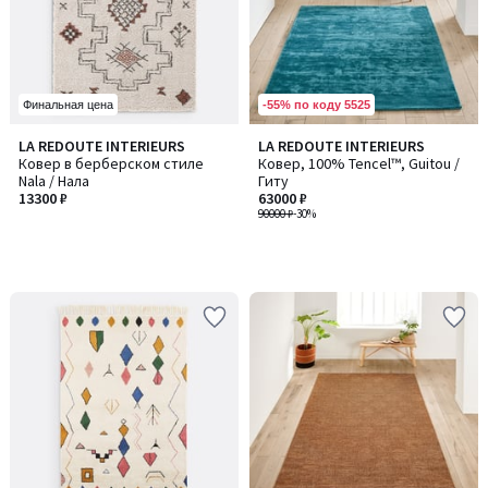
-55% по коду 5525
Финальная цена
LA REDOUTE INTERIEURS
LA REDOUTE INTERIEURS
Ковер в берберском стиле
Ковер, 100% Tencel™, Guitou /
Nala / Нала
Гиту
13300 ₽
63000 ₽
90000 ₽
-30%