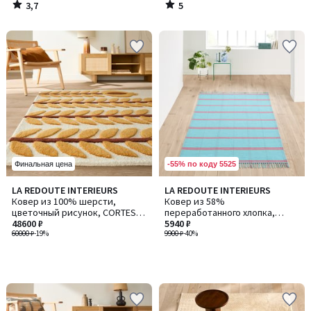
3,7
5
/
/
5
5
-55% по коду 5525
Финальная цена
LA REDOUTE INTERIEURS
LA REDOUTE INTERIEURS
Ковер из 100% шерсти,
Ковер из 58%
цветочный рисунок, CORTES /
переработанного хлопка,
КОРТЕС
48600 ₽
Ravelo / Равело
5940 ₽
60000 ₽
-19%
9900 ₽
-40%