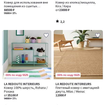
/ 5
Ковер для использования вне
Ковер из хлопка/лиоцелла,
помещения из сшитых
Kira / Кира
веревок, Skido / Скидо
66500 ₽
от
23000 ₽
95000 ₽
-30%
2,2
/
5
-55% по коду 5525
-55% по коду 5525
3,7
5
LA REDOUTE INTERIEURS
LA REDOUTE INTERIEURS
/ 5
/
Ковер 100% шерсть, Rohana /
Плетеный ковер с имитацией
5
Рохана
джута, Milas / Милас
от
35100 ₽
12000 ₽
54000 ₽
-35%