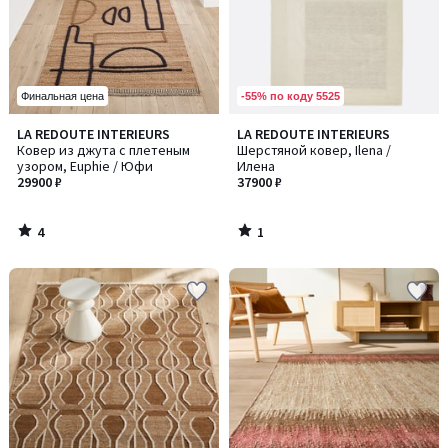
-55% по коду 5525
Финальная цена
4
1
LA REDOUTE INTERIEURS
LA REDOUTE INTERIEURS
/
/
Ковер из джута с плетеным
Шерстяной ковер, Ilena /
5
5
узором, Euphie / Юфи
Илена
29900 ₽
37900 ₽
4
1
/
/
5
5