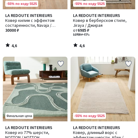
-55% по коду 5525
-55% по коду 5525
4,6
4,6
LA REDOUTE INTERIEURS
LA REDOUTE INTERIEURS
/ 5
/ 5
Ковер килим с эффектом
Ковер в берберском стиле,
состаренности, Navaja /
Jiraya / Джирая
Наваха
30000 ₽
от
6985 ₽
12700 ₽
-45%
4,6
4,6
/
/
5
5
-55% по коду 5525
Финальная цена
4,4
LA REDOUTE INTERIEURS
LA REDOUTE INTERIEURS
/ 5
Ковер из 77% шерсти,
Ковер, длинный ворс с
NOTTON / НОТТОН
эффектом шерсти, Afaw /