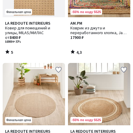
-55% по коду 5525
Финальная цена
5
4,3
LA REDOUTE INTERIEURS
AM.PM
/
/ 5
Ковер для помещений и
Коврик из джута и
5
улицы, MILAS/МИЛАС
переработанного хлопка, Jaco
от
8400 ₽
/ Джако
17900 ₽
12000 ₽
-30%
5
4,3
/
/
5
5
-55% по коду 5525
Финальная цена
4,6
4,6
LA REDOUTE INTERIEURS
LA REDOUTE INTERIEURS