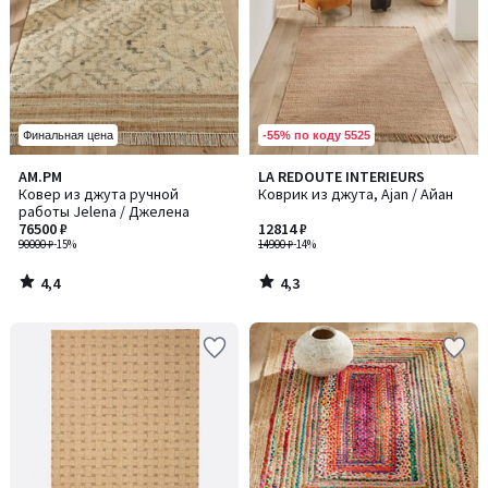
-55% по коду 5525
Финальная цена
4,4
4,3
AM.PM
LA REDOUTE INTERIEURS
/ 5
/ 5
Ковер из джута ручной
Коврик из джута, Ajan / Айан
работы Jelena / Джелена
76500 ₽
12814 ₽
90000 ₽
-15%
14900 ₽
-14%
4,4
4,3
/
/
5
5