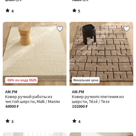
28700 ₽
-29%
75000 ₽
-30%
4
5
/
/
5
5
-55% по коду 5525
Финальная цена
3
4
AM.PM
AM.PM
/
/
Ковер ручной работы из
Ковер ручного плетения из
5
5
чистой шерсти, Malli / Малли
шерсти, Tézé / Тезэ
44900 ₽
102000 ₽
3
4
/
/
5
5