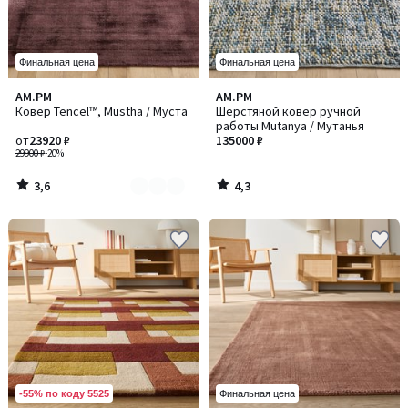
Финальная цена
Финальная цена
3,6
4,3
AM.PM
AM.PM
Количество
/ 5
/ 5
Ковер Tencel™, Mustha / Муста
Шерстяной ковер ручной
цветов:
работы Mutanya / Мутанья
3
от
23920 ₽
135000 ₽
29900 ₽
-20%
3,6
4,3
/
/
5
5
-55% по коду 5525
Финальная цена