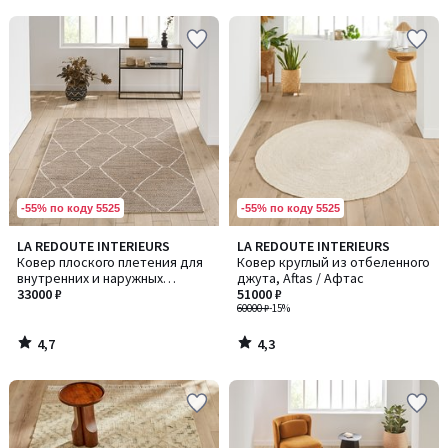
5
5
-55% по коду 5525
-55% по коду 5525
4,7
4,3
LA REDOUTE INTERIEURS
LA REDOUTE INTERIEURS
/ 5
/ 5
Ковер плоского плетения для
Ковер круглый из отбеленного
внутренних и наружных
джута, Aftas / Афтас
помещений , Helga / Хельга
33000 ₽
51000 ₽
60000 ₽
-15%
4,7
4,3
/
/
5
5