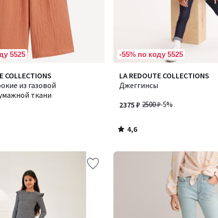
ду 5525
-55% по коду 5525
4,6
E COLLECTIONS
LA REDOUTE COLLECTIONS
/ 5
окие из газовой
Джеггинсы
умажной ткани
2375 ₽
2500 ₽
-5%
4,6
/
5