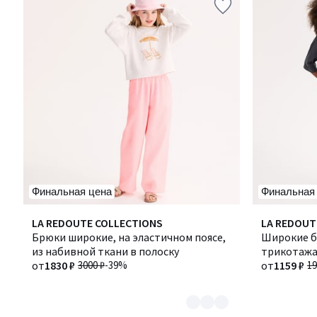
Финальная цена
Финальная
Количество
LA REDOUTE COLLECTIONS
LA REDOUT
цветов:
Брюки широкие, на эластичном поясе,
Широкие б
2
из набивной ткани в полоску
трикотаж
от
1830 ₽
3000 ₽
-39%
от
1159 ₽
19