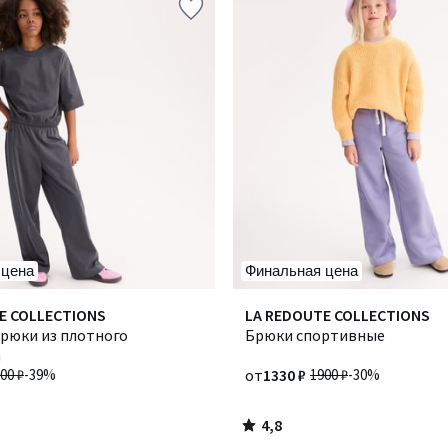
 цена
Финальная цена
4,8
E COLLECTIONS
Количество
LA REDOUTE COLLECTIONS
/ 5
рюки из плотного
цветов:
Брюки спортивные
а
3
00 ₽
-39%
от
1330 ₽
1900 ₽
-30%
4,8
/