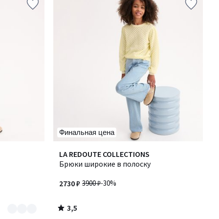
Финальная цена
3,5
LA REDOUTE COLLECTIONS
/ 5
Брюки широкие в полоску
2730 ₽
3900 ₽
-30%
3,5
/