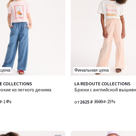
 цена
Финальная цена
E COLLECTIONS
LA REDOUTE COLLECTIONS
окие из легкого денима
Брюки с английской вышив
₽
-14%
от
2625 ₽
3500 ₽
-25%