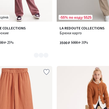
 цена
-55% по коду 5525
E COLLECTIONS
LA REDOUTE COLLECTIONS
рокие
Брюки карго
00 ₽
-25%
3500 ₽
5000 ₽
-30%