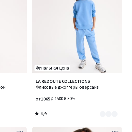
Финальная цена
4,9
Количество
LA REDOUTE COLLECTIONS
/ 5
кой
цветов:
Флисовые джоггеры оверсайз
6
от
1065 ₽
1500 ₽
-30%
4,9
/
5