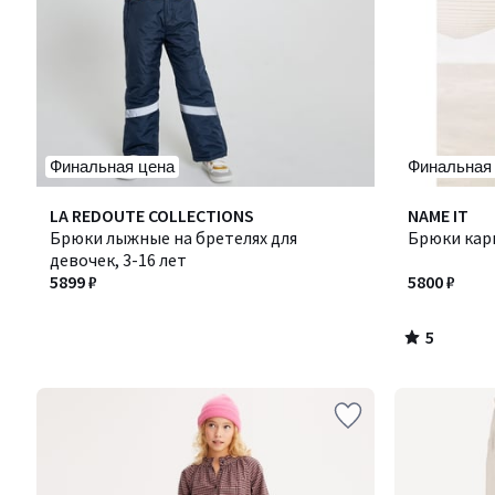
Финальная цена
Финальная
5
LA REDOUTE COLLECTIONS
NAME IT
/
Брюки лыжные на бретелях для
Брюки кар
5
девочек, 3-16 лет
5899 ₽
5800 ₽
5
/
5