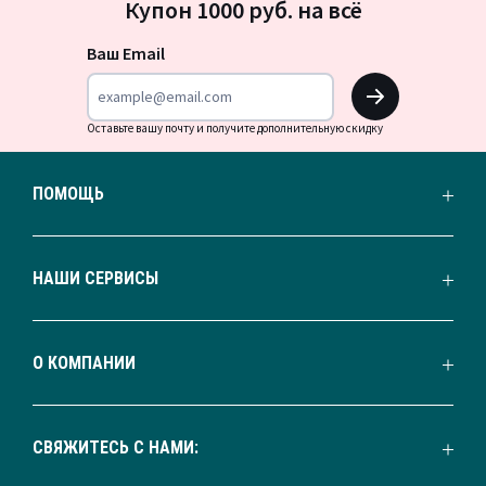
Купон 1000 руб. на всё
на
новости
Ваш Email
OK
Оставьте вашу почту и получите дополнительную скидку
ПОМОЩЬ
НАШИ СЕРВИСЫ
О КОМПАНИИ
СВЯЖИТЕСЬ С НАМИ: