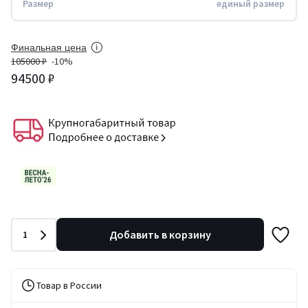
Размер
единый размер
Финальная цена
105000 ₽
-10%
94500 ₽
Количество
Добавить в корзину
1
Товар в России