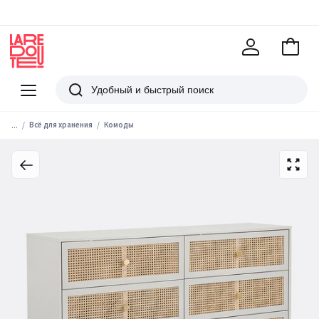
В
корзи
La
Redoute
Меню
Поиск
...
Всё для хранения
Комоды