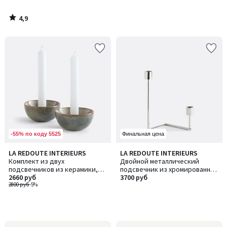
4,9
/
5
-55% по коду 5525
Финальная цена
LA REDOUTE INTERIEURS
LA REDOUTE INTERIEURS
Комплект из двух
Двойной металлический
подсвечников из керамики,
подсвечник из хромированной
Nelina / Нелина
2660 руб
стали, Alie / Али
3700 руб
2800 руб
-5%