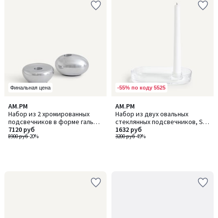
-55% по коду 5525
Финальная цена
AM.PM
AM.PM
Набор из 2 хромированных
Набор из двух овальных
подсвечников в форме гальки,
стеклянных подсвечников, Sila
AUDRY / ОДРИ
7120 руб
/ Сила
1632 руб
8900 руб
-20%
3200 руб
-49%