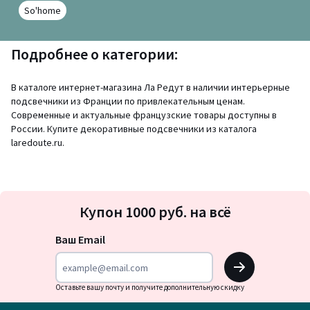
So'home
Подробнее о категории:
В каталоге интернет-магазина Ла Редут в наличии интерьерные
подсвечники из Франции по привлекательным ценам.
Современные и актуальные французские товары доступны в
России. Купите декоративные подсвечники из каталога
laredoute.ru.
Подписка
Купон 1000 руб. на всё
на
новости
Ваш Email
OK
Оставьте вашу почту и получите дополнительную скидку