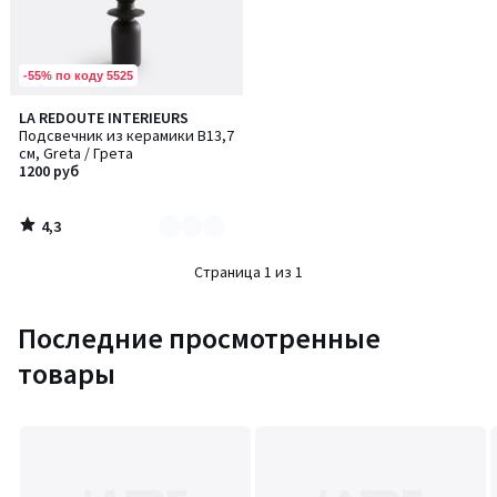
-55% по коду 5525
4,3
LA REDOUTE INTERIEURS
Количество
/ 5
Подсвечник из керамики В13,7
цветов:
см, Greta / Грета
2
1200 руб
4,3
/
5
Страница 1 из 1
Последние просмотренные
товары