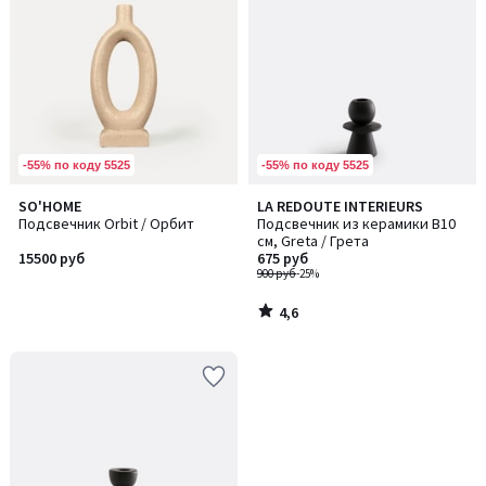
-55% по коду 5525
-55% по коду 5525
4,6
SO'HOME
LA REDOUTE INTERIEURS
/ 5
Подсвечник Orbit / Орбит
Подсвечник из керамики В10
см, Greta / Грета
15500 руб
675 руб
900 руб
-25%
4,6
/
5