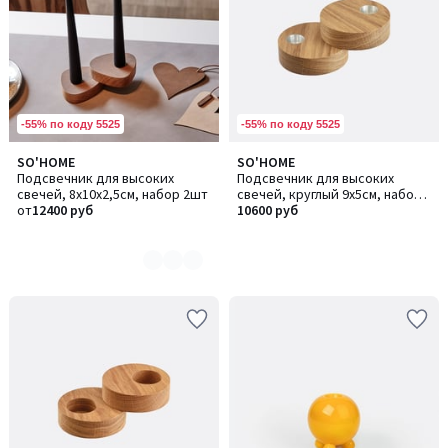
-55% по коду 5525
-55% по коду 5525
SO'HOME
SO'HOME
Количество
Подсвечник для высоких
Подсвечник для высоких
цветов:
свечей, 8х10х2,5см, набор 2шт
свечей, круглый 9х5см, набор
5
от
12400 руб
2шт
10600 руб