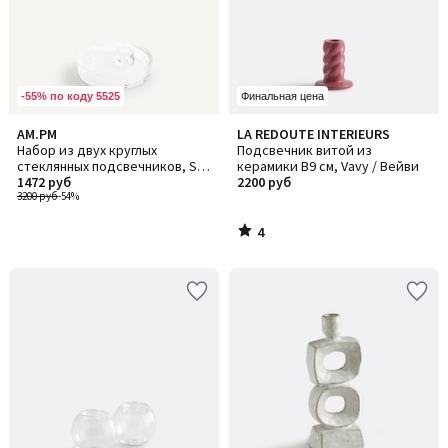
-55% по коду 5525
Финальная цена
4
AM.PM
LA REDOUTE INTERIEURS
/
Набор из двух круглых
Подсвечник витой из
5
стеклянных подсвечников, Sila
керамики В9 см, Vavy / Вейви
/ Сила
1472 руб
2200 руб
3200 руб
-54%
4
/
5