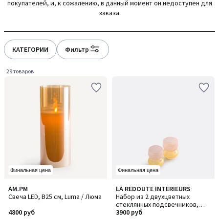
покупателей, и, к сожалению, в данный момент он недоступен для
заказа.
КАТЕГОРИИ
Фильтр
29 товаров
Финальная цена
Финальная цена
4,9
AM.PM
LA REDOUTE INTERIEURS
/ 5
Свеча LED, В25 см, Luma / Люма
Набор из 2 двухцветных
стеклянных подсвечников,
4800 руб
высота 8 см, SOLIA / СОЛИА
3900 руб