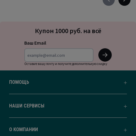
Précédent
Suivan
-
-
défiler
défile
à
à
Подписка
gauche
droite
Купон 1000 руб. на всё
на
новости
Ваш Email
OK
Оставьте вашу почту и получите дополнительную скидку
ПОМОЩЬ
НАШИ СЕРВИСЫ
О КОМПАНИИ