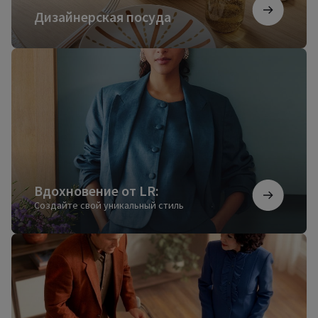
Дизайнерская посуда
Вдохновение
от
LR:
Вдохновение от LR:
Создайте свой уникальный стиль
Мы
стали
будущим
еще
вчера