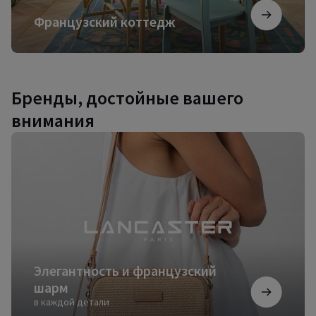
Французский коттедж
Бренды, достойные вашего
внимания
Элегантность
и
французский
шарм
Элегантность и французский
шарм
в каждой детали