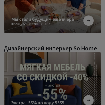
Мы стали будущим еще вчера
Французский стиль с 1837
Дизайнерский интерьер So Home
Экстра
-55%
по
коду
5555
Экстра -55% по коду 5555