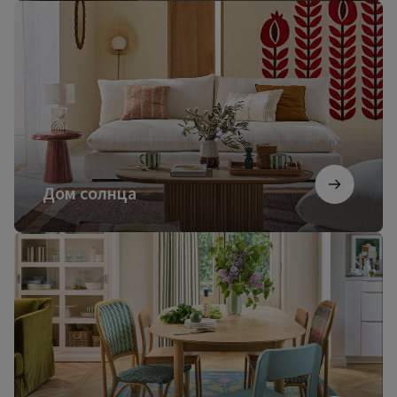
Дом
солнца
Дом солнца
Французский
коттедж