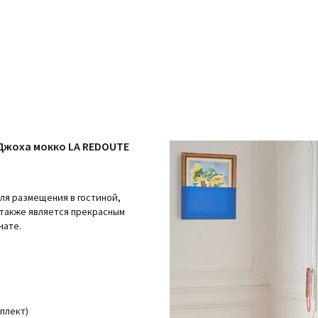
 Джоха мокко LA REDOUTE
ля размещения в гостиной,
также является прекрасным
нате.
мплект)