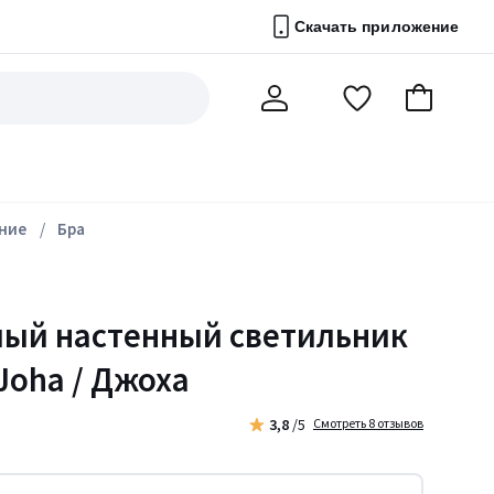
Скачать приложение
Перейти
В
Мой
в
корзину
счет
список
избранного
ние
Бра
мый настенный светильник
Joha / Джоха
3,8
/5
Смотреть 8 отзывов