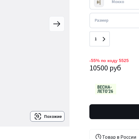
Мокко
Размер
Количество
1
-55% по коду 5525
10500 руб
Похожие
Товар в России