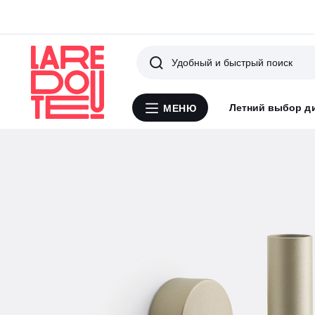
Поиск
Летний выбор д
МЕНЮ
Меню
La
Redoute