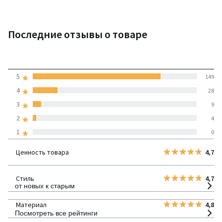
Последние отзывы о товаре
4,7
5
149
(190 отзывов)
средняя оценка
4
28
покупателей по всем
3
9
странам
2
4
1
0
100% проверенные отзывы,
Инициативы LaRedoute
Ценность товара
4,7
детализация
Стиль
4,7
от новых к старым
Материал
4,8
Посмотреть все рейтинги