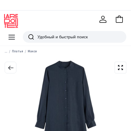
В
корзи
La
Redoute
Меню
Поиск
...
Платья
Макси