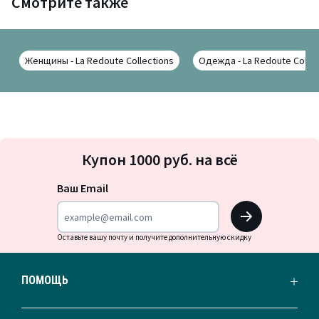
Смотрите также
Женщины - La Redoute Collections
Одежда - La Redoute Collec
Подписка
Купон 1000 руб. на всё
на
новости
Ваш Email
OK
Оставьте вашу почту и получите дополнительную скидку
ПОМОЩЬ