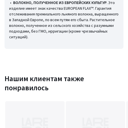
• Длина рукавов: 62 см
•
ВОЛОКНО, ПОЛУЧЕННОЕ ИЗ ЕВРОПЕЙСКИХ КУЛЬТУР
. Это
изделие имеет знак качества EUROPEAN FLAX™. Гарантия
Состав и уход
отслеживания премиального льняного волокна, выращенного
• 100% лен
в Западной Европе, по всем путям его сбыта. Растительное
• Машинная стирка при 30 °С
волокно, полученное из сельского хозяйства с разумными
• Машинная сушка запрещена
подходами, без ГМО, ирригации (кроме чрезвычайных
• Гладить при умеренной температуре, отбеливание запрещено
ситуаций).
• Химчистка запрещена
Цвета
Cиний темный, Слоновая Кость
Размеры
34 (FR) - 40 (RUS), 36 (FR) - 42 (RUS), 38 (FR) - 44 (RUS), 40
(FR) - 46 (RUS), 42 (FR) - 48 (RUS), 44 (FR) - 50 (RUS), 46 (FR) - 52
Нашим клиентам также
(RUS)
понравилось