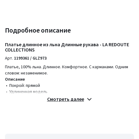
Подробное описание
Платье длинное из льна Длинные рукава - LA REDOUTE
COLLECTIONS
Арт.
1199361 / GLZ973
Платье, 100% льна. Длинное. Комфортное. С карманами. Одним
словом: незаменимое.
Описание
• Покрой: прямой
• Удлиненная модель
• Длинные рукава
Смотреть далее
• Круглый вырез
• Боковые карманы
• Застежка на пуговицы по всей длине
• Шлицы по бокам
Параметры изделия для размера 38/M (FR)
• Длина: 128 см