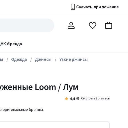
Скачать приложение
Перейти
В
Мой
в
корзину
счет
список
ДНК бренда
избранного
ны
Одежда
Джинсы
Узкие джинсы
уженные Loom / Лум
4,4
/5
Смотреть 8 отзывов
ко оригинальные бренды.