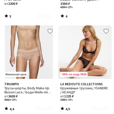
3
от
2300 ₽
Комфорт
3360 ₽
4200 ₽
-20%
5
4
/
/
5
5
-55% по коду 5525
Финальная цена
4,4
4,5
TRIUMPH
LA REDOUTE COLLECTIONS
Количество
Количество
/ 5
/ 5
Трусы-шорты, Body Make-Up
Кружевные трусики, YSANDRE
цветов:
цветов:
Illusion Lace / Боди Мейк-Ап
/ ИСАНДР
2
3
Иллюжен Лэйс
от
3600 ₽
от
1235 ₽
4500 ₽
-20%
1900 ₽
-35%
4,4
4,5
/
/