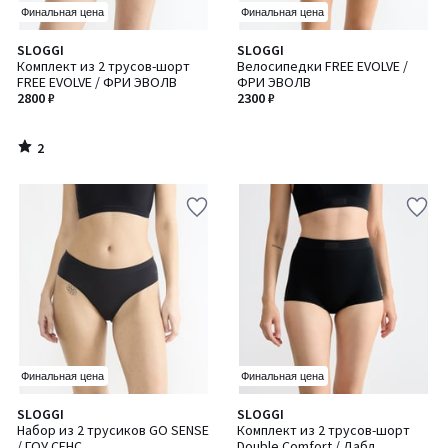
Финальная цена
Финальная цена
2
SLOGGI
SLOGGI
/
Комплект из 2 трусов-шорт
Велосипедки FREE EVOLVE /
5
FREE EVOLVE / ФРИ ЭВОЛВ
ФРИ ЭВОЛВ
2800 ₽
2300 ₽
2
/
5
Финальная цена
Финальная цена
5
4
SLOGGI
SLOGGI
Количество
/
/
Набор из 2 трусиков GO SENSE
Комплект из 2 трусов-шорт
цветов:
5
5
/ ГОУ СЕНС
Double Comfort / Дабл