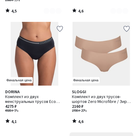
1900 ₽
-35%
4,5
4,6
/
/
5
5
Финальная цена
Финальная цена
4,1
4,6
DORINA
SLOGGI
/ 5
/ 5
Комплект из двух
Комплект из двух трусов-
менструальных трусов Eco
шортов Zero Microfibre / Зиро
Moon / Эко Мун
4275 ₽
Микрофибр
2160 ₽
4500 ₽
-5%
2700 ₽
-20%
4,1
4,6
/
/
5
5