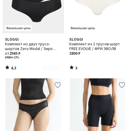
Финальная цена
Финальная цена
4,3
3
SLOGGI
SLOGGI
Количество
/ 5
/
Комплект из двух трусо-
Комплект из 2 трусов-шорт
цветов:
5
шортов Zero Modal / Зиро
FREE EVOLVE / ФРИ ЭВОЛВ
2
Модал
от
2565 ₽
2800 ₽
2700 ₽
-10%
4,3
3
/
/
5
5