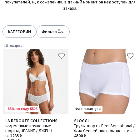
покупателей, и, к сожалению, в данный момент он недоступен для
gauche
droite
заказа.
КАТЕГОРИИ
Фильтр
18 товаров
-55% по коду 5525
Финальная цена
4,5
4,6
LA REDOUTE COLLECTIONS
SLOGGI
Количество
Количество
/ 5
/ 5
Фирменные кружевные
Трусы-шорты Feel Sensational /
цветов:
цветов:
шорты, JEANNE / ДЖЕНН
Фил Сенсейшнл (комплект из
4
2
от
1235 ₽
3+1 бесплатно)
4500 ₽