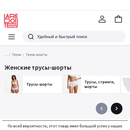
В
корзи
La
Redoute
Меню
Поиск
...
Трусы
Трусы-шорты
Женские трусы-шорты
Трусы, стринги,
Трусы-шорты
шорты
Précédent
Suivant
-
-
défiler
défiler
По всей вероятности, этот товар имел большой успех у наших
à
à