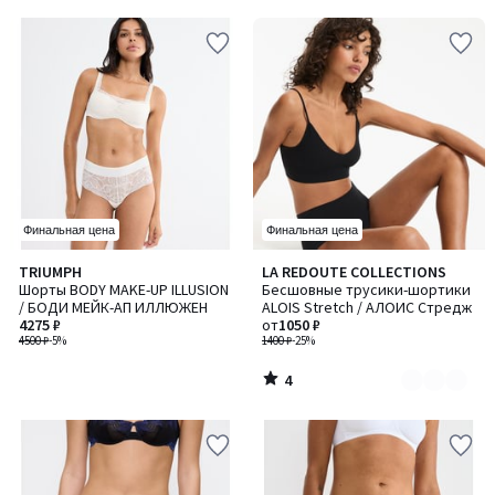
5
5
Финальная цена
Финальная цена
4
TRIUMPH
LA REDOUTE COLLECTIONS
Количество
/
Шорты BODY MAKE-UP ILLUSION
Бесшовные трусики-шортики
цветов:
5
/ БОДИ МЕЙК-АП ИЛЛЮЖЕН
ALOIS Stretch / АЛОИС Стредж
3
4275 ₽
от
1050 ₽
4500 ₽
-5%
1400 ₽
-25%
4
/
5