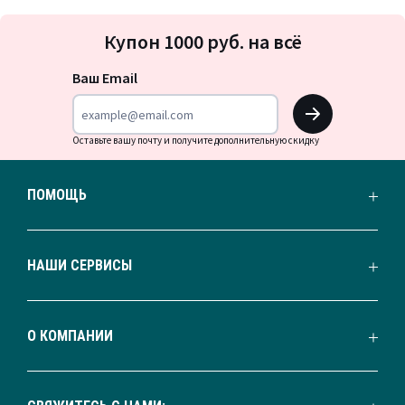
Подписка
Купон 1000 руб. на всё
на
новости
Ваш Email
OK
Оставьте вашу почту и получите дополнительную скидку
ПОМОЩЬ
НАШИ СЕРВИСЫ
О КОМПАНИИ