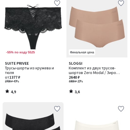
-55% по коду 5525
Финальная цена
4,9
3,6
SUITE PRIVEE
SLOGGI
/ 5
/ 5
Трусы-шорты из кружева и
Комплект из двух трусов-
тюля
шортов Zero Modal / Зиро
от
1377 ₽
Модал
2640 ₽
2700 ₽
-49%
3300 ₽
-20%
4,9
3,6
/
/
5
5