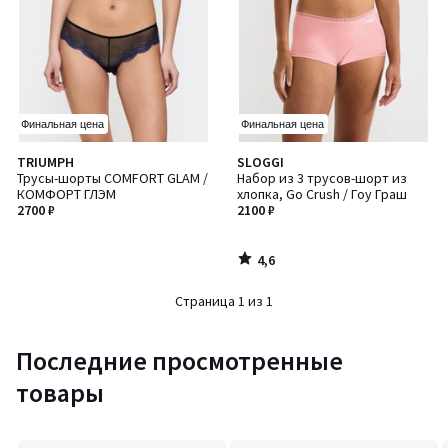
Финальная цена
Финальная цена
4,6
TRIUMPH
SLOGGI
/ 5
Трусы-шорты COMFORT GLAM /
Набор из 3 трусов-шорт из
КОМФОРТ ГЛЭМ
хлопка, Go Crush / Гоу Граш
2700 ₽
2100 ₽
4,6
/
5
Страница 1 из 1
Последние просмотренные
товары