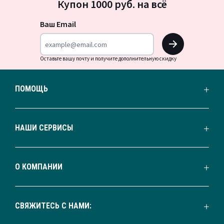
Купон 1000 руб. на всё
на
новости
Ваш Email
OK
Оставьте вашу почту и получите дополнительную скидку
ПОМОЩЬ
НАШИ СЕРВИСЫ
О КОМПАНИИ
СВЯЖИТЕСЬ С НАМИ: