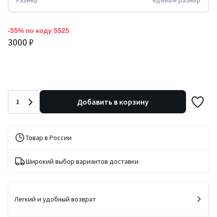
Размер
единый размер
-55% по коду 5525
3000 ₽
Количество
Добавить в корзину
1
Товар в России
Широкий выбор вариантов доставки
Легкий и удобный возврат