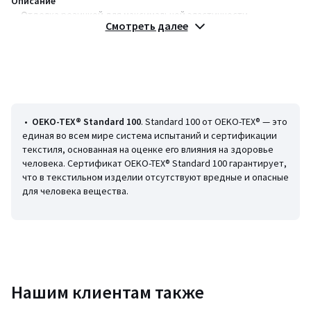
Описание
• Отделка резинкой для максимальной эластичности
Смотреть далее
• Машинная стирка при 30 °С
• 100% полиэстер
Размеры
• Ширина: 180 см
• Высота: 30 см
• Глубина: 82 см
•
OEKO-TEX® Standard 100
. Standard 100 от OEKO-TEX® — это
единая во всем мире система испытаний и сертификации
текстиля, основанная на оценке его влияния на здоровье
человека. Сертификат OEKO-TEX® Standard 100 гарантирует,
Цвета
Бежевый, Светло-серый
что в текстильном изделии отсутствуют вредные и опасные
Размеры
единый размер
для человека вещества.
Нашим клиентам также