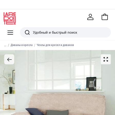
В
корзи
La
Redoute
Меню
Поиск
...
Диваны и кресла
Чехлы для кресел и диванов