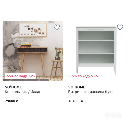
-55% по коду 5525
-55% по коду 5525
SO'HOME
SO'HOME
Количество
Консоль Illas / Иллас
Витрина из массива бука
цветов:
6
29600 ₽
187800 ₽