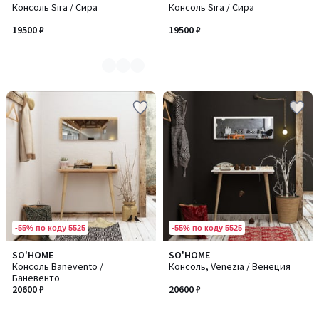
Консоль Sira / Сира
Консоль Sira / Сира
цветов:
2
19500 ₽
19500 ₽
-55% по коду 5525
-55% по коду 5525
SO'HOME
SO'HOME
Консоль Banevento /
Консоль, Venezia / Венеция
Баневенто
20600 ₽
20600 ₽