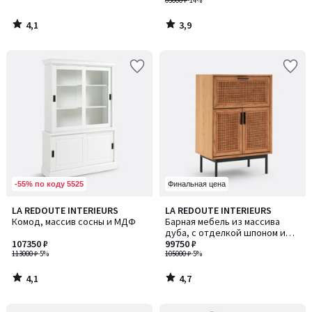
63000 ₽
-14%
4,1
3,9
/
/
5
5
-55% по коду 5525
Финальная цена
4,1
4,7
LA REDOUTE INTERIEURS
LA REDOUTE INTERIEURS
/ 5
/ 5
Комод, массив сосны и МДФ
Барная мебель из массива
дуба, с отделкой шпоном и
107350 ₽
плетеным материалом, Waska /
99750 ₽
113000 ₽
-5%
Васка
105000 ₽
-5%
4,1
4,7
/
/
5
5