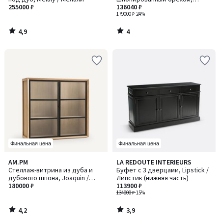
255000 ₽
Larsen / Ларсен
136040 ₽
179000 ₽
-24%
4,9
4
/
/
5
5
Финальная цена
Финальная цена
4,2
3,9
AM.PM
LA REDOUTE INTERIEURS
/ 5
/ 5
Стеллаж-витрина из дуба и
Буфет с 3 дверцами, Lipstick /
дубового шпона, Joaquin /
Липстик (нижняя часть)
Хоакин
180000 ₽
113900 ₽
134000 ₽
-15%
4,2
3,9
/
/