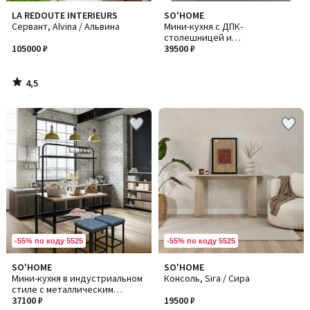
4,5
LA REDOUTE INTERIEURS
SO'HOME
/ 5
Cервант, Alvina / Альвина
Мини-кухня с ДПК-
столешницей и
105000 ₽
металлическим каркасом
39500 ₽
4,5
/
5
-55% по коду 5525
-55% по коду 5525
SO'HOME
SO'HOME
Мини-кухня в индустриальном
Консоль, Sira / Сира
стиле с металлическим
каркасом
37100 ₽
19500 ₽