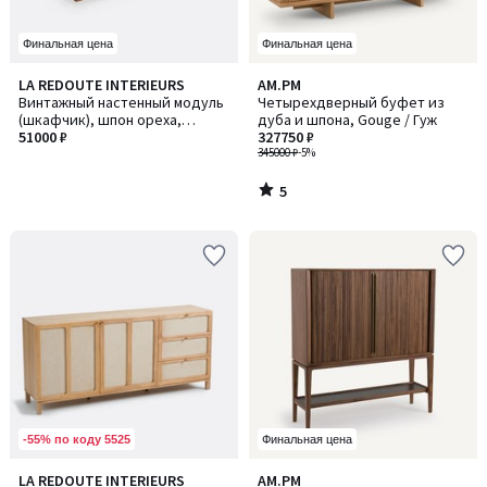
Финальная цена
Финальная цена
5
LA REDOUTE INTERIEURS
AM.PM
/
Винтажный настенный модуль
Четырехдверный буфет из
5
(шкафчик), шпон ореха,
дуба и шпона, Gouge / Гуж
QUILDA / КИЛЬДА
51000 ₽
327750 ₽
345000 ₽
-5%
5
/
5
-55% по коду 5525
Финальная цена
1
4
LA REDOUTE INTERIEURS
AM.PM