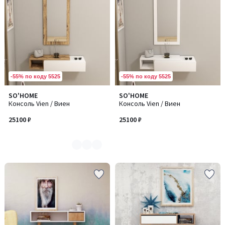
-55% по коду 5525
-55% по коду 5525
SO'HOME
SO'HOME
Количество
Консоль Vien / Виен
Консоль Vien / Виен
цветов:
2
25100 ₽
25100 ₽