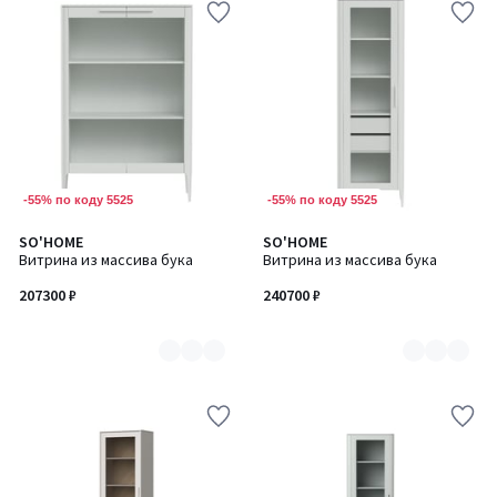
-55% по коду 5525
-55% по коду 5525
SO'HOME
SO'HOME
Количество
Количество
Витрина из массива бука
Витрина из массива бука
цветов:
цветов:
6
6
207300 ₽
240700 ₽