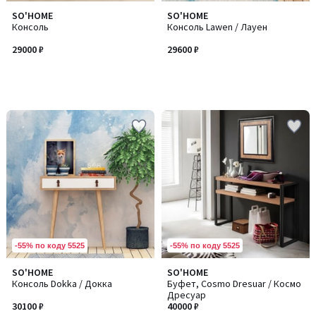
SO'HOME
SO'HOME
Консоль
Консоль Lawen / Лауен
29000 ₽
29600 ₽
-55% по коду 5525
-55% по коду 5525
SO'HOME
SO'HOME
Консоль Dokka / Докка
Буфет, Cosmo Dresuar / Космо
Дресуар
30100 ₽
40000 ₽