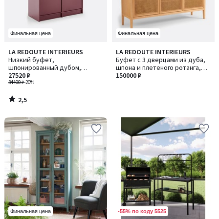
Финальная цена
Финальная цена
2,5
LA REDOUTE INTERIEURS
LA REDOUTE INTERIEURS
/ 5
Низкий буфет,
Буфет с 3 дверцами из дуба,
шпонированный дубом,
шпона и плетеного ротанга,
SENSSIA / СЕНССИЯ
27520 ₽
MADARA / МАДАРА
150000 ₽
34400 ₽
-20%
2,5
/
5
-55% по коду 5525
Финальная цена