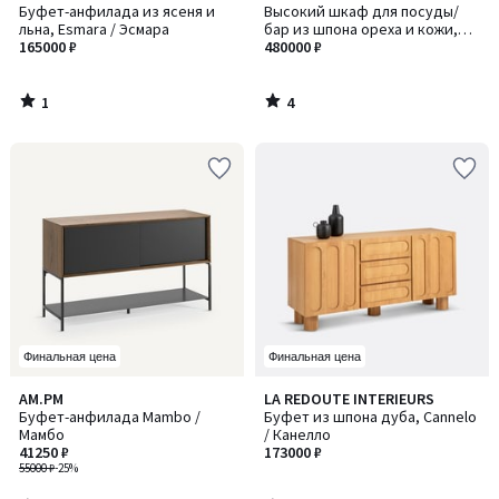
/
/
Буфет-анфилада из ясеня и
Высокий шкаф для посуды/
5
5
льна, Esmara / Эсмара
бар из шпона ореха и кожи,
165000 ₽
Liamca / Лиамка
480000 ₽
1
4
/
/
5
5
Финальная цена
Финальная цена
3,5
4,9
AM.PM
LA REDOUTE INTERIEURS
/ 5
/ 5
Буфет-анфилада Mambo /
Буфет из шпона дуба, Cannelo
Мамбо
/ Канелло
41250 ₽
173000 ₽
55000 ₽
-25%