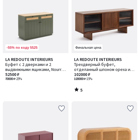
-55% по коду 5525
Финальная цена
5
LA REDOUTE INTERIEURS
LA REDOUTE INTERIEURS
/
Буфет с 2 дверками и 2
Трехдверный буфет,
5
выдвижными ящиками, Nourry
отделанный шпоном ореха и
/ Нурри
52500 ₽
рифленым стеклом, Dello /
102000 ₽
70000 ₽
-25%
Делло
120000 ₽
-15%
5
/
5