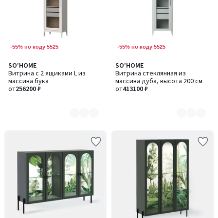
-55% по коду 5525
-55% по коду 5525
SO'HOME
SO'HOME
Количество
Количество
Витрина с 2 ящиками L из
Витрина стеклянная из
цветов:
цветов:
массива бука
массива дуба, высота 200 см
2
7
от
256200 ₽
от
413100 ₽