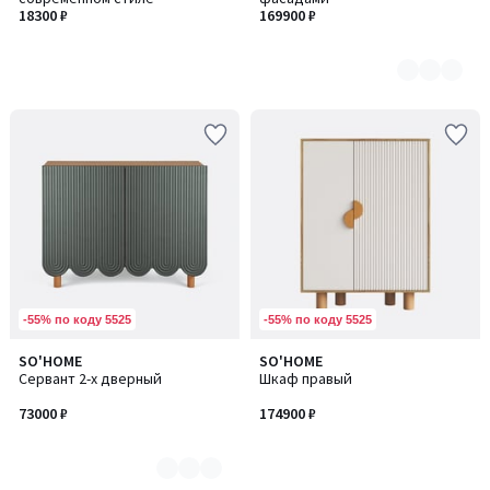
2
18300 ₽
169900 ₽
-55% по коду 5525
-55% по коду 5525
SO'HOME
SO'HOME
Количество
Сервант 2-х дверный
Шкаф правый
цветов:
4
73000 ₽
174900 ₽