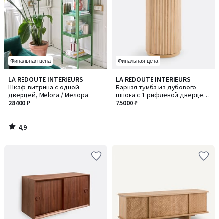
Финальная цена
Финальная цена
4,9
LA REDOUTE INTERIEURS
LA REDOUTE INTERIEURS
/ 5
Шкаф-витрина с одной
Барная тумба из дубового
дверцей, Melora / Мелора
шпона с 1 рифленой дверцей,
28400 ₽
GENNA / ДЖЕННА
75000 ₽
4,9
/
5