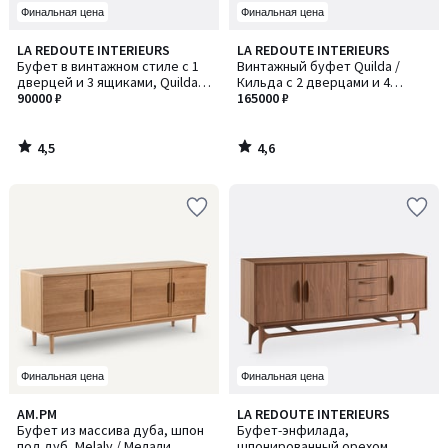
Финальная цена
Финальная цена
4,5
4,6
LA REDOUTE INTERIEURS
LA REDOUTE INTERIEURS
/ 5
/ 5
Буфет в винтажном стиле с 1
Винтажный буфет Quilda /
дверцей и 3 ящиками, Quilda /
Кильда с 2 дверцами и 4
Кильда
90000 ₽
ящиками
165000 ₽
4,5
4,6
/
/
5
5
Финальная цена
Финальная цена
4,9
4
AM.PM
LA REDOUTE INTERIEURS
/ 5
/
Буфет из массива дуба, шпон
Буфет-энфилада,
5
под дуб, Melaly / Мелали
шпонированный орехом,