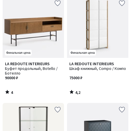
Финальная цена
Финальная цена
4
4,2
LA REDOUTE INTERIEURS
LA REDOUTE INTERIEURS
/
/ 5
Буфет продольный, Botello /
Шкаф книжный, Compo / Компо
5
Ботелло
90000 ₽
75000 ₽
4
4,2
/
/
5
5