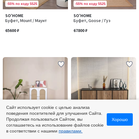
-55% по коду 5525
-55% по коду 5525
SO'HOME
SO'HOME
Буфет, Mount / Маунт
Буфет, Goose / Гуз
65600 ₽
67800 ₽
Сайт использует cookie с целью анализа
поведения посетителей для улучшения Сайта.
-55% по коду 5525
-55% по коду 5525
Продолжая пользоваться Сайтом, вы
Хорошо
соглашаетесь на использование файлов cookie
SO'HOME
SO'HOME
в соответствии с нашими
правилами.
Буфет, Bohem / Богем
Буфет, Monaco / Монако