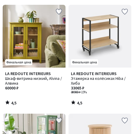
5
5
Финальная цена
Финальная цена
4,5
4,5
LA REDOUTE INTERIEURS
LA REDOUTE INTERIEURS
/ 5
/ 5
Шкаф-витрина низкий, Alvina /
Этажерка на колёсиках Hiba /
Алвина
Хиба
60000 ₽
33065 ₽
38900 ₽
-15%
4,5
4,5
/
/
5
5