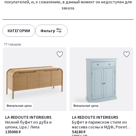
покупателей, и, к сожалению, в данный момент он недоступен для
заказа.
КАТЕГОРИИ
Фильтр
77 товаров
Финальная цена
Финальная цена
4,1
3,9
LA REDOUTE INTERIEURS
LA REDOUTE INTERIEURS
/ 5
/ 5
Низкий буфет из дуба и
Буфет в парижском стиле из
шпона, Lipa / Липа
массива сосны и МДФ, Poiret /
135000 ₽
Пуаре
54180 ₽