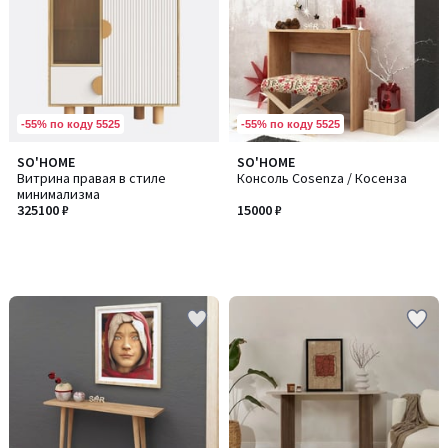
-55% по коду 5525
-55% по коду 5525
SO'HOME
SO'HOME
Витрина правая в стиле
Консоль Cosenza / Косенза
минимализма
325100 ₽
15000 ₽