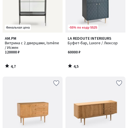
-55% по коду 5525
Финальная цена
4,7
4,5
AM.PM
LA REDOUTE INTERIEURS
/ 5
/ 5
Витрина с 2 дверцами, Ismène
Буфет-бар, Luxore / Люксор
/ Исмен
120000 ₽
60000 ₽
4,7
4,5
/
/
5
5