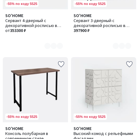
-55% по коду 5525
-55% по коду 5525
SO'HOME
SO'HOME
Количество
Количество
Сервант 4-дверный с
Сервант 3-дверный с
цветов:
цветов:
декоративной росписью в
декоративной росписью в
3
3
стиле шинуазри
от
353300 ₽
стиле шинуазри и подсветкой
397900 ₽
-55% по коду 5525
-55% по коду 5525
SO'HOME
SO'HOME
Количество
Консоль полубарная в
Высокий комод с рельефными
цветов:
современном стиле
фасадами