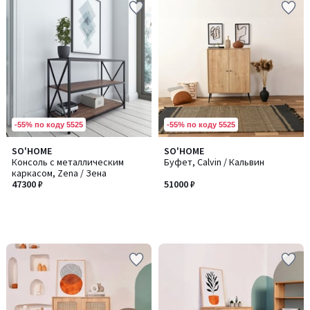
-55% по коду 5525
-55% по коду 5525
SO'HOME
SO'HOME
Консоль с металлическим
Буфет, Calvin / Кальвин
каркасом, Zena / Зена
47300 ₽
51000 ₽