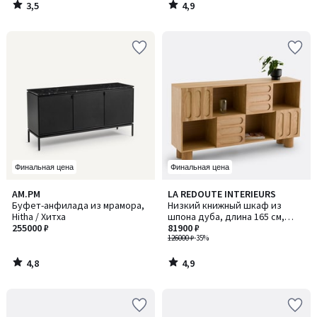
3,5
4,9
/
/
5
5
Финальная цена
Финальная цена
4,8
4,9
AM.PM
LA REDOUTE INTERIEURS
/ 5
/ 5
Буфет-анфилада из мрамора,
Низкий книжный шкаф из
Hitha / Хитха
шпона дуба, длина 165 см,
255000 ₽
Cannelo / Канелло
81900 ₽
126000 ₽
-35%
4,8
4,9
/
/
5
5