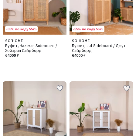
-55% по коду 5525
-55% по коду 5525
SO'HOME
SO'HOME
Буфет, Hazeran Sideboard /
Буфет, Jüt Sideboard / Джут
Хейзран Сайдборд
Сайдборд
64000 ₽
64000 ₽