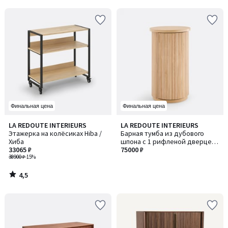
5
5
Финальная цена
Финальная цена
4,5
LA REDOUTE INTERIEURS
LA REDOUTE INTERIEURS
/ 5
Этажерка на колёсиках Hiba /
Барная тумба из дубового
Хиба
шпона с 1 рифленой дверцей,
33065 ₽
GENNA / ДЖЕННА
75000 ₽
38900 ₽
-15%
4,5
/
5