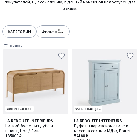
покупателей, и, к сожалению, в данный момент он недоступен для
заказа.
КАТЕГОРИИ
Фильтр
77 товаров
Финальная цена
Финальная цена
4,1
3,9
LA REDOUTE INTERIEURS
LA REDOUTE INTERIEURS
/ 5
/ 5
Низкий буфет из дуба и
Буфет в парижском стиле из
шпона, Lipa / Липа
массива сосны и МДФ, Poiret /
135000 ₽
Пуаре
54180 ₽