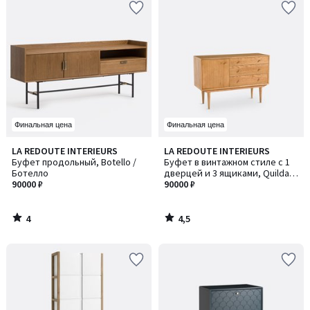
Финальная цена
Финальная цена
4
4,5
LA REDOUTE INTERIEURS
LA REDOUTE INTERIEURS
/
/ 5
Буфет продольный, Botello /
Буфет в винтажном стиле с 1
5
Ботелло
дверцей и 3 ящиками, Quilda /
90000 ₽
Кильда
90000 ₽
4
4,5
/
/
5
5