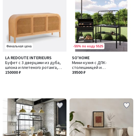
-55% по коду 5525
Финальная цена
LA REDOUTE INTERIEURS
SO'HOME
Буфет с 3 дверцами из дуба,
Мини-кухня с ДПК-
шпона и плетеного ротанга,
столешницей и
MADARA / МАДАРА
150000 ₽
металлическим каркасом
39500 ₽