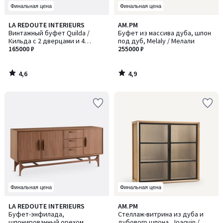
Финальная цена
Финальная цена
4,6
4,9
LA REDOUTE INTERIEURS
AM.PM
/ 5
/ 5
Винтажный буфет Quilda /
Буфет из массива дуба, шпон
Кильда с 2 дверцами и 4
под дуб, Melaly / Мелали
ящиками
165000 ₽
255000 ₽
4,6
4,9
/
/
5
5
Финальная цена
Финальная цена
4
4,2
LA REDOUTE INTERIEURS
AM.PM
/
/ 5
Буфет-энфилада,
Стеллаж-витрина из дуба и
5
шпонированный орехом,
дубового шпона, Joaquin /