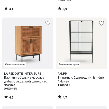
63000 ₽
-14%
4,1
3,9
/
/
5
5
Финальная цена
Финальная цена
4,7
4,7
LA REDOUTE INTERIEURS
AM.PM
/ 5
/ 5
Барная мебель из массива
Витрина с 2 дверцами, Ismène
дуба, с отделкой шпоном и
/ Исмен
плетеным материалом, Waska /
99750 ₽
120000 ₽
Васка
105000 ₽
-5%
4,7
4,7
/
/
5
5