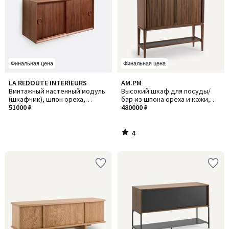
Финальная цена
Финальная цена
4
LA REDOUTE INTERIEURS
AM.PM
/
Винтажный настенный модуль
Высокий шкаф для посуды/
5
(шкафчик), шпон ореха,
бар из шпона ореха и кожи,
QUILDA / КИЛЬДА
51000 ₽
Liamca / Лиамка
480000 ₽
4
/
5