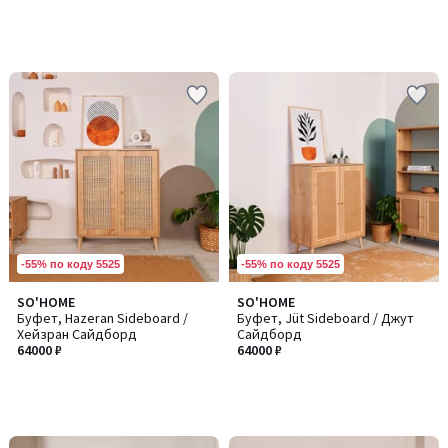
-55% по коду 5525
-55% по коду 5525
SO'HOME
SO'HOME
Буфет, Hazeran Sideboard /
Буфет, Jüt Sideboard / Джут
Хейзран Сайдборд
Сайдборд
64000 ₽
64000 ₽