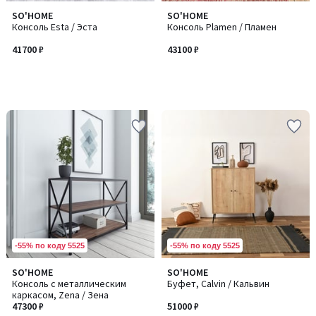
SO'HOME
SO'HOME
Консоль Esta / Эста
Консоль Plamen / Пламен
41700 ₽
43100 ₽
-55% по коду 5525
-55% по коду 5525
SO'HOME
SO'HOME
Консоль с металлическим
Буфет, Calvin / Кальвин
каркасом, Zena / Зена
47300 ₽
51000 ₽