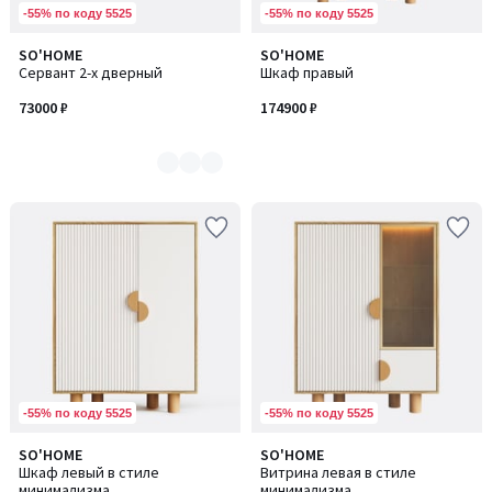
-55% по коду 5525
-55% по коду 5525
SO'HOME
SO'HOME
Количество
Сервант 2-х дверный
Шкаф правый
цветов:
4
73000 ₽
174900 ₽
-55% по коду 5525
-55% по коду 5525
SO'HOME
SO'HOME
Шкаф левый в стиле
Витрина левая в стиле
минимализма
минимализма