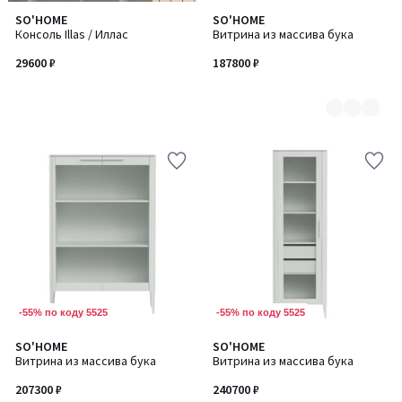
SO'HOME
SO'HOME
Количество
Консоль Illas / Иллас
Витрина из массива бука
цветов:
6
29600 ₽
187800 ₽
-55% по коду 5525
-55% по коду 5525
SO'HOME
SO'HOME
Количество
Количество
Витрина из массива бука
Витрина из массива бука
цветов:
цветов:
6
6
207300 ₽
240700 ₽