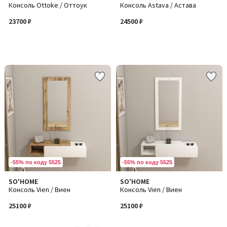
Консоль Ottoke / Оттоук
Консоль Astava / Астава
23700 ₽
24500 ₽
-55% по коду 5525
-55% по коду 5525
SO'HOME
SO'HOME
Количество
Консоль Vien / Виен
Консоль Vien / Виен
цветов:
2
25100 ₽
25100 ₽