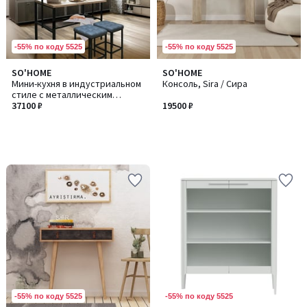
-55% по коду 5525
-55% по коду 5525
SO'HOME
SO'HOME
Мини-кухня в индустриальном
Консоль, Sira / Сира
стиле с металлическим
каркасом
37100 ₽
19500 ₽
-55% по коду 5525
-55% по коду 5525