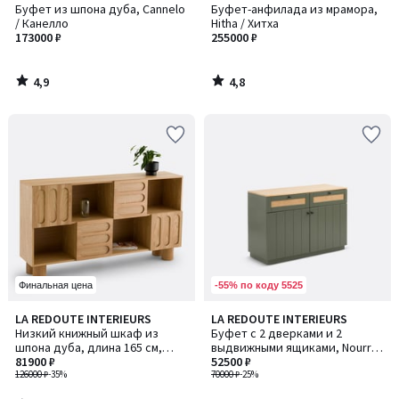
/ 5
/ 5
Буфет из шпона дуба, Cannelo
Буфет-анфилада из мрамора,
/ Канелло
Hitha / Хитха
173000 ₽
255000 ₽
4,9
4,8
/
/
5
5
-55% по коду 5525
Финальная цена
4,9
LA REDOUTE INTERIEURS
LA REDOUTE INTERIEURS
/ 5
Низкий книжный шкаф из
Буфет с 2 дверками и 2
шпона дуба, длина 165 см,
выдвижными ящиками, Nourry
Cannelo / Канелло
81900 ₽
/ Нурри
52500 ₽
126000 ₽
-35%
70000 ₽
-25%