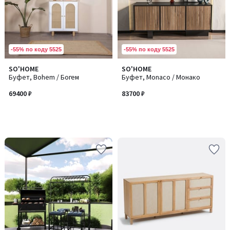
-55% по коду 5525
-55% по коду 5525
SO'HOME
SO'HOME
Буфет, Bohem / Богем
Буфет, Monaco / Монако
69400 ₽
83700 ₽