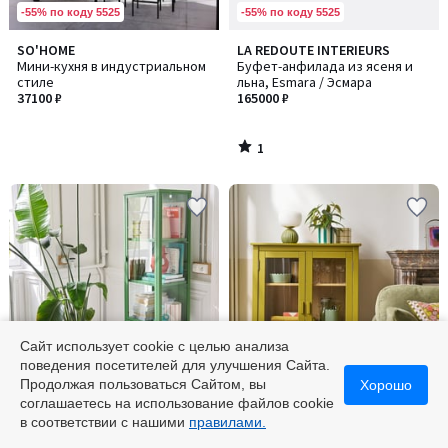
-55% по коду 5525
-55% по коду 5525
1
SO'HOME
LA REDOUTE INTERIEURS
/
Мини-кухня в индустриальном
Буфет-анфилада из ясеня и
5
стиле
льна, Esmara / Эсмара
37100 ₽
165000 ₽
1
/
5
Сайт использует cookie с целью анализа
поведения посетителей для улучшения Сайта.
Финальная цена
Финальная цена
Продолжая пользоваться Сайтом, вы
Хорошо
соглашаетесь на использование файлов cookie
4,9
4,5
LA REDOUTE INTERIEURS
LA REDOUTE INTERIEURS
в соответствии с нашими
правилами.
/ 5
/ 5
Шкаф-витрина с одной
Шкаф-витрина низкий, Alvina /
дверцей, Melora / Мелора
Алвина