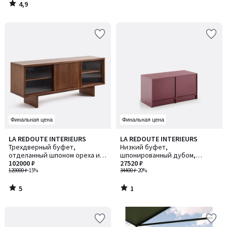
4,9
/
5
Финальная цена
Финальная цена
5
1
LA REDOUTE INTERIEURS
LA REDOUTE INTERIEURS
/
/
Трехдверный буфет,
Низкий буфет,
5
5
отделанный шпоном ореха и
шпонированный дубом,
рифленым стеклом, Dello /
102000 ₽
SENSSIA / СЕНССИЯ
27520 ₽
Делло
120000 ₽
-15%
34400 ₽
-20%
5
1
/
/
5
5