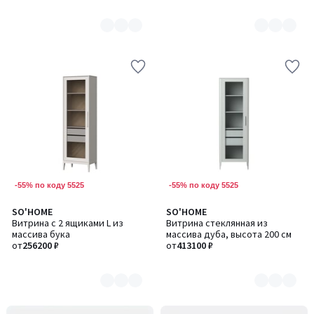
-55% по коду 5525
-55% по коду 5525
SO'HOME
SO'HOME
Количество
Количество
Витрина с 2 ящиками L из
Витрина стеклянная из
цветов:
цветов:
массива бука
массива дуба, высота 200 см
2
7
от
256200 ₽
от
413100 ₽