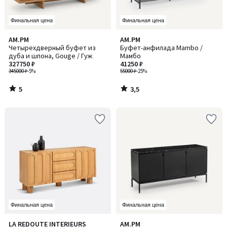
Финальная цена
Финальная цена
5
3,5
AM.PM
AM.PM
/
/ 5
Четырехдверный буфет из
Буфет-анфилада Mambo /
5
дуба и шпона, Gouge / Гуж
Мамбо
327750 ₽
41250 ₽
345000 ₽
-5%
55000 ₽
-25%
5
3,5
/
/
5
5
Финальная цена
Финальная цена
4,9
4,8
LA REDOUTE INTERIEURS
AM.PM