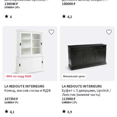
Larsen / Ларсен
136040 ₽
Хоакин
180000 ₽
179000 ₽
-24%
4
4,2
/
/
5
5
-55% по коду 5525
Финальная цена
4,1
3,9
LA REDOUTE INTERIEURS
LA REDOUTE INTERIEURS
/ 5
/ 5
Комод, массив сосны и МДФ
Буфет с 3 дверцами, Lipstick /
Липстик (нижняя часть)
107350 ₽
113900 ₽
113000 ₽
-5%
134000 ₽
-15%
4,1
3,9
/
/