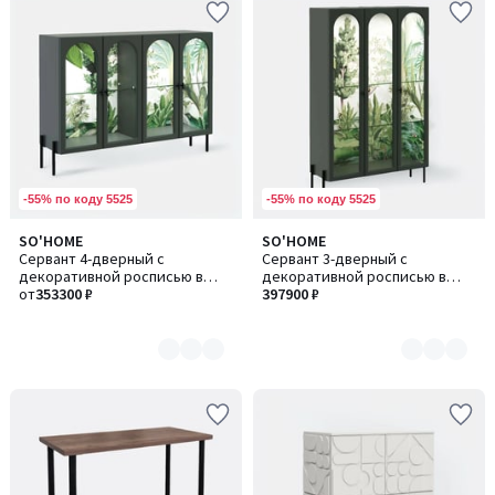
-55% по коду 5525
-55% по коду 5525
SO'HOME
SO'HOME
Количество
Количество
Сервант 4-дверный с
Сервант 3-дверный с
цветов:
цветов:
декоративной росписью в
декоративной росписью в
3
3
стиле шинуазри
от
353300 ₽
стиле шинуазри и подсветкой
397900 ₽