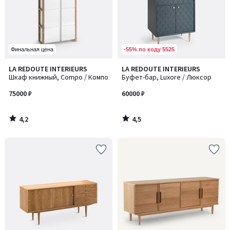
-55% по коду 5525
Финальная цена
4,2
4,5
LA REDOUTE INTERIEURS
LA REDOUTE INTERIEURS
/ 5
/ 5
Шкаф книжный, Compo / Компо
Буфет-бар, Luxore / Люксор
75000 ₽
60000 ₽
4,2
4,5
/
/
5
5