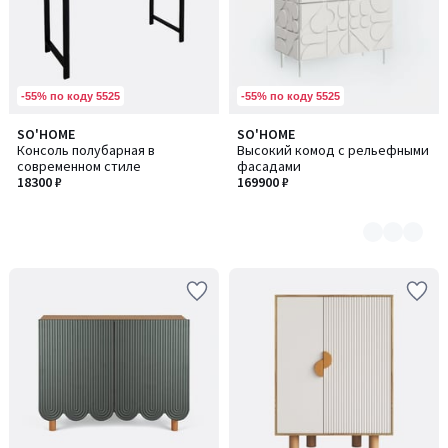
-55% по коду 5525
-55% по коду 5525
SO'HOME
SO'HOME
Количество
Консоль полубарная в
Высокий комод с рельефными
цветов:
современном стиле
фасадами
2
18300 ₽
169900 ₽