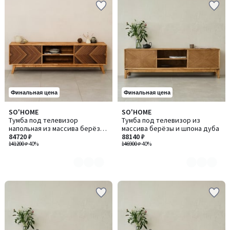
Финальная цена
Финальная цена
SO'HOME
SO'HOME
Количество
Количество
Тумба под телевизор
Тумба под телевизор из
цветов:
цветов:
напольная из массива берёзы
массива берёзы и шпона дуба
3
3
и шпона ореха
84720 ₽
88140 ₽
141200 ₽
-40%
146900 ₽
-40%