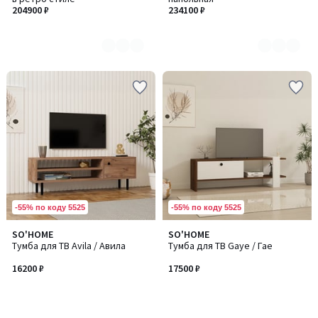
2
2
204900 ₽
234100 ₽
-55% по коду 5525
-55% по коду 5525
SO'HOME
SO'HOME
Тумба для ТВ Avila / Авила
Тумба для ТВ Gaye / Гае
16200 ₽
17500 ₽