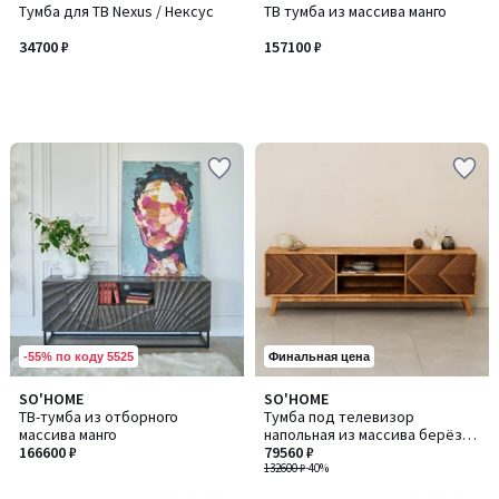
Тумба для ТВ Nexus / Нексус
ТВ тумба из массива манго
34700 ₽
157100 ₽
-55% по коду 5525
Финальная цена
SO'HOME
SO'HOME
Количество
Количество
ТВ-тумба из отборного
Тумба под телевизор
цветов:
цветов:
массива манго
напольная из массива берёзы
2
3
166600 ₽
и шпона ореха
79560 ₽
132600 ₽
-40%