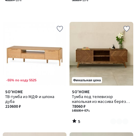
40200 ₽
-10%
30600 ₽
-10%
-55% по коду 5525
Финальная цена
5
SO'HOME
SO'HOME
Количество
/
ТВ-тумба из МДФ и шпона
Тумба под телевизор
цветов:
5
дуба
напольная из массива берёзы
3
210600 ₽
и шпона ореха
78060 ₽
130100 ₽
-40%
5
/
5