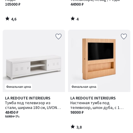
105000 ₽
44900 ₽
4,6
4
/
/
5
5
Финальная цена
Финальная цена
3,8
LA REDOUTE INTERIEURS
LA REDOUTE INTERIEURS
/ 5
Тумба под телевизор из
Настенная тумба под
стали, ширина 180 см, LIVONA /
телевизор, шпон дуба, с 1
ЛИВОНА
48450 ₽
нишей, LASTER / ЛАСТЕР
98000 ₽
51000 ₽
-5%
3,8
/