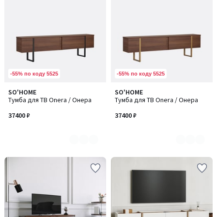
-55% по коду 5525
-55% по коду 5525
SO'HOME
SO'HOME
Количество
Количество
Тумба для ТВ Onera / Онера
Тумба для ТВ Onera / Онера
цветов:
цветов:
3
2
37400 ₽
37400 ₽