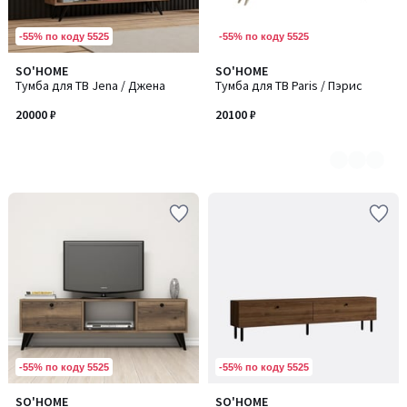
-55% по коду 5525
-55% по коду 5525
SO'HOME
SO'HOME
Количество
Тумба для ТВ Jena / Джена
Тумба для ТВ Paris / Пэрис
цветов:
2
20000 ₽
20100 ₽
-55% по коду 5525
-55% по коду 5525
SO'HOME
SO'HOME