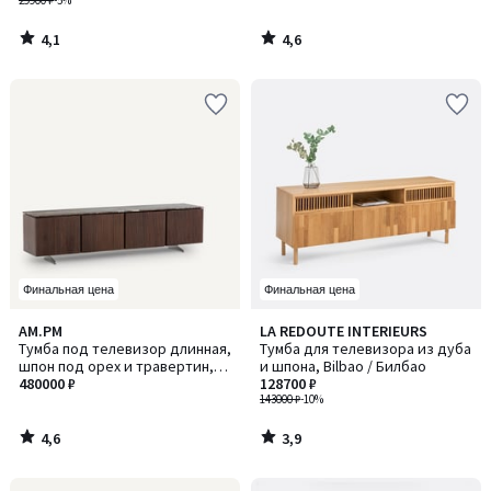
29900 ₽
-5%
4,1
4,6
/
/
5
5
Финальная цена
Финальная цена
4,6
3,9
AM.PM
LA REDOUTE INTERIEURS
/ 5
/ 5
Тумба под телевизор длинная,
Тумба для телевизора из дуба
шпон под орех и травертин,
и шпона, Bilbao / Билбао
Jakto / Джакто
480000 ₽
128700 ₽
143000 ₽
-10%
4,6
3,9
/
/
5
5