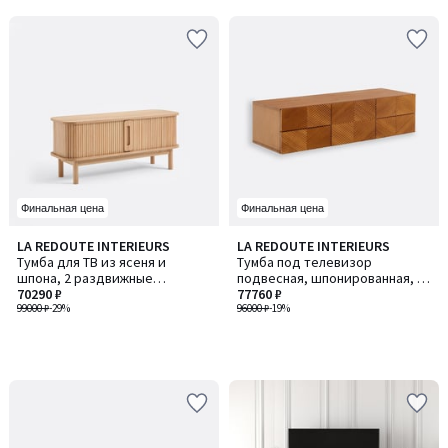
5
Финальная цена
Финальная цена
LA REDOUTE INTERIEURS
LA REDOUTE INTERIEURS
Тумба для ТВ из ясеня и
Тумба под телевизор
шпона, 2 раздвижные
подвесная, шпонированная, с
(скользящие) дверцы, ширина
70290 ₽
рифлеными фасадами,
77760 ₽
120 см, WAPONG / ВАПОНГ
99000 ₽
-29%
ширина 150 см, JEREM /
96000 ₽
-19%
ДЖЕРЕМ