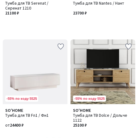
Тумба для ТВ Serenat /
Тумба для ТВ Nantes / Нант
Серенат 1210
21100 ₽
23700 ₽
-55% по коду 5525
-55% по коду 5525
SO'HOME
SO'HOME
Количество
Тумба для ТВ Fn1 / Фн1
Тумба для ТВ Dolce / Дольче
цветов:
1122
2
от
24400 ₽
25100 ₽