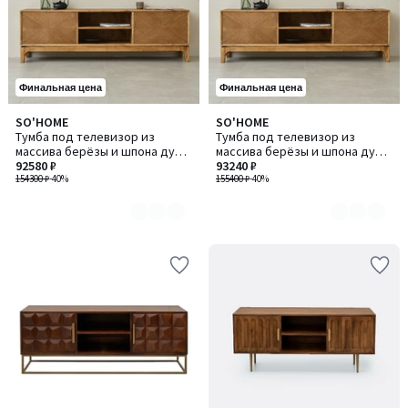
Финальная цена
Финальная цена
SO'HOME
SO'HOME
Количество
Количество
Тумба под телевизор из
Тумба под телевизор из
цветов:
цветов:
массива берёзы и шпона дуба,
массива берёзы и шпона дуба,
3
3
180 см
92580 ₽
200 см
93240 ₽
154300 ₽
-40%
155400 ₽
-40%