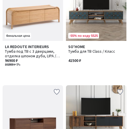
-55% по коду 5525
Финальная цена
LA REDOUTE INTERIEURS
SO'HOME
Тумба под ТВ с 3 дверцами,
Тумба для ТВ Class / Класс
отделка шпоном дуба, LIPA /
ЛИПА
96900 ₽
41500 ₽
102000 ₽
-5%