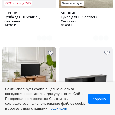
-55% по коду 5525
Финальная цена
SO'HOME
SO'HOME
Количество
Количество
Тумба для ТВ Sentinel /
Тумба для ТВ Sentinel /
цветов:
цветов:
Сентинел
Сентинел
2
3
34700 ₽
34700 ₽
Сайт использует cookie с целью анализа
поведения посетителей для улучшения Сайта.
-55% по коду 5525
-55% по коду 5525
Продолжая пользоваться Сайтом, вы
Хорошо
соглашаетесь на использование файлов cookie
SO'HOME
SO'HOME
Количество
в соответствии с нашими
правилами.
Тумба для ТВ Vanguard /
Тумба для ТВ Vanguard /
цветов:
Вангард
Вангард