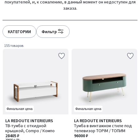
покупателей, и, к сожалению, в данный момент он недоступен для
заказа.
КАТЕГОРИИ
Фильтр
155 товаров
Финальная цена
Финальная цена
4,1
4,6
LA REDOUTE INTERIEURS
LA REDOUTE INTERIEURS
/ 5
/ 5
ТВ-тумба с откидной
Тумба в винтажном стиле под
крышкой, Compo / Компо
телевизор TOPIM / ТОПИМ
28405 ₽
96000 ₽