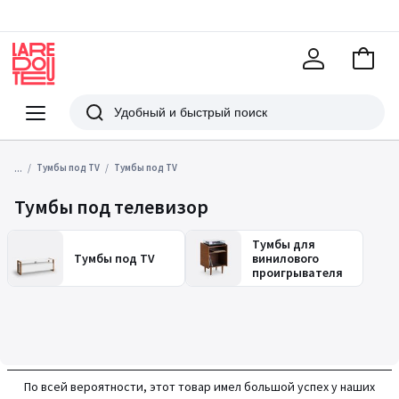
В
корзи
La
Redoute
Меню
Поиск
...
Тумбы под TV
Тумбы под TV
Тумбы под телевизор
Тумбы для
Тумбы под TV
винилового
проигрывателя
По всей вероятности, этот товар имел большой успех у наших