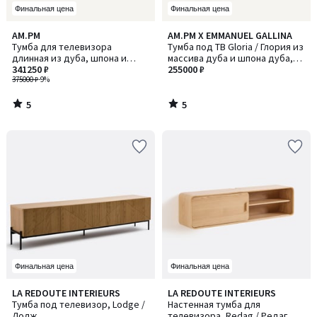
Финальная цена
Финальная цена
5
5
AM.PM
AM.PM X EMMANUEL GALLINA
/
/
Тумба для телевизора
Тумба под ТВ Gloria / Глория из
5
5
длинная из дуба, шпона и
массива дуба и шпона дуба,
кожи, Propono / Пропоно
341250 ₽
дизайн Эммануэля Галлины
255000 ₽
375000 ₽
-9%
5
5
/
/
5
5
Финальная цена
Финальная цена
4,6
4
LA REDOUTE INTERIEURS
LA REDOUTE INTERIEURS
/ 5
/
Тумба под телевизор, Lodge /
Настенная тумба для
5
Лодж
телевизора, Redag / Редаг