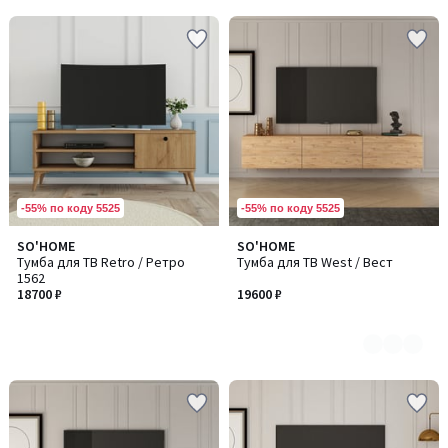
-55% по коду 5525
-55% по коду 5525
SO'HOME
SO'HOME
Количество
Тумба для ТВ Retro / Ретро
Тумба для ТВ West / Вест
цветов:
1562
2
18700 ₽
19600 ₽