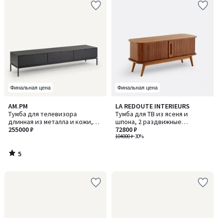
Финальная цена
Финальная цена
5
AM.PM
LA REDOUTE INTERIEURS
/
Тумба для телевизора
Тумба для ТВ из ясеня и
5
длинная из металла и кожи,
шпона, 2 раздвижные
Réalto / Реалто
255000 ₽
(скользящие) дверцы, ширина
72800 ₽
120 см, WAPONG / ВАПОНГ
104000 ₽
-30%
5
/
5