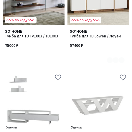
-55% по коду 5525
-55% по коду 5525
SO'HOME
SO'HOME
Количество
Тумба для ТВ TV1003 / ТВ1003
Тумба для ТВ Lowen / Лоуен
цветов:
3
75000 ₽
57400 ₽
Уценка
Уценка