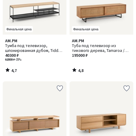
Финальная цена
Финальная цена
4,7
4,8
AM.PM
AM.PM
/ 5
/ 5
Тумба под телевизор,
Туба под телевизор из
шпонированная дубом, Tidder
тикового дерева, Tamaroa /
/ Тиддер
40300 ₽
Тамароа
195000 ₽
62000 ₽
-35%
4,7
4,8
/
/
5
5