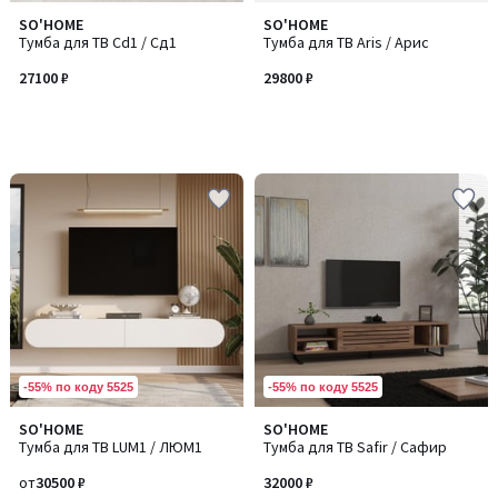
SO'HOME
SO'HOME
Тумба для ТВ Cd1 / Сд1
Тумба для ТВ Aris / Арис
27100 ₽
29800 ₽
-55% по коду 5525
-55% по коду 5525
SO'HOME
SO'HOME
Количество
Тумба для ТВ LUM1 / ЛЮМ1
Тумба для ТВ Safir / Сафир
цветов:
4
от
30500 ₽
32000 ₽