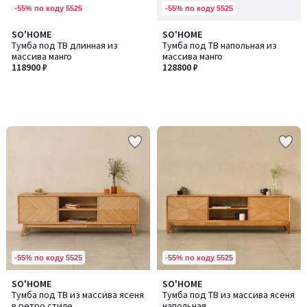
-55% по коду 5525
-55% по коду 5525
SO'HOME
SO'HOME
Тумба под ТВ длинная из
Тумба под ТВ напольная из
массива манго
массива манго
118900 ₽
128800 ₽
-55% по коду 5525
-55% по коду 5525
SO'HOME
SO'HOME
Количество
Количество
Тумба под ТВ из массива ясеня
Тумба под ТВ из массива ясеня
цветов:
цветов:
в ретро стиле
напольная