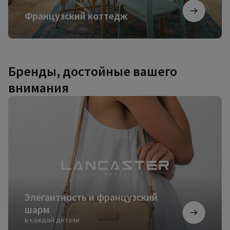
Французский коттедж
Бренды, достойные вашего
внимания
Элегантность
и
французский
шарм
Элегантность и французский
шарм
в каждой детали