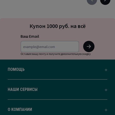
Précédent
Suivan
-
-
défiler
défile
à
à
Подписка
gauche
droite
Купон 1000 руб. на всё
на
новости
Ваш Email
OK
Оставьте вашу почту и получите дополнительную скидку
ПОМОЩЬ
НАШИ СЕРВИСЫ
О КОМПАНИИ