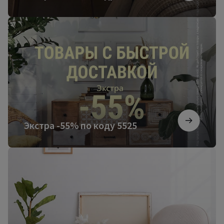
Экстра
-55%
по
коду
5525
Экстра -55% по коду 5525
Более
3000
новинок
мебели