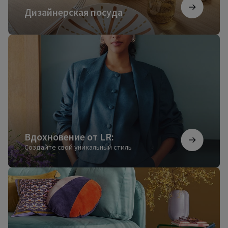
Дизайнерская посуда
Вдохновение
от
LR:
Вдохновение от LR:
Создайте свой уникальный стиль
Ковры
для
настоящего
уюта