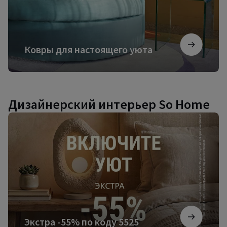
Ковры для настоящего уюта
Дизайнерский интерьер So Home
Экстра
-55%
по
коду
5525
Экстра -55% по коду 5525