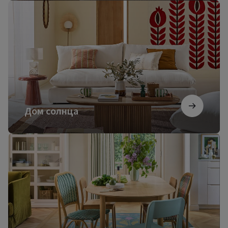
Дом
солнца
Дом солнца
Французский
коттедж