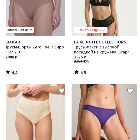
-55% по коду 5525
Финальная цена
4,4
4,5
SLOGGI
LA REDOUTE COLLECTIONS
/ 5
/ 5
Трусы-шорты Zero Feel / Зиро
Трусы-макси с высокой
Фил 2.0
посадкой из кружева, Graphic
2800 ₽
/ График
1375 ₽
2500 ₽
-45%
4,4
4,5
/
/
5
5