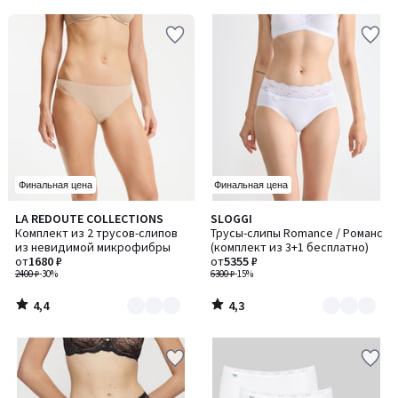
5
5
Финальная цена
Финальная цена
4,4
4,3
LA REDOUTE COLLECTIONS
SLOGGI
Количество
Количество
/ 5
/ 5
Комплект из 2 трусов-слипов
Трусы-слипы Romance / Романс
цветов:
цветов:
из невидимой микрофибры
(комплект из 3+1 бесплатно)
2
2
от
1680 ₽
от
5355 ₽
2400 ₽
-30%
6300 ₽
-15%
4,4
4,3
/
/
5
5