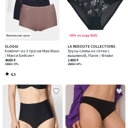
-55% по коду 5525
Финальная цена
4,5
SLOGGI
LA REDOUTE COLLECTIONS
/ 5
Комплет из 3 трусов Maxi Basic
Трусы-слипы из сетки с
/ Макси Бейсик+
вышивкой, Flavie / Флави
4680 ₽
1400 ₽
7200 ₽
-35%
2500 ₽
-44%
4,5
/
5