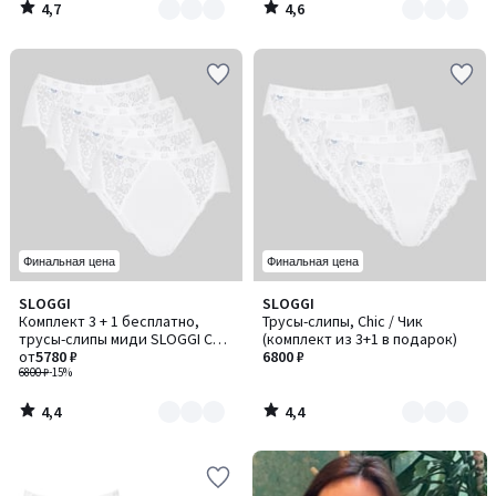
4,7
4,6
/
/
5
5
Финальная цена
Финальная цена
4,4
4,4
SLOGGI
SLOGGI
Количество
Количество
/ 5
/ 5
Комплект 3 + 1 бесплатно,
Трусы-слипы, Chic / Чик
цветов:
цветов:
трусы-слипы миди SLOGGI Chic
(комплект из 3+1 в подарок)
2
2
/ СЛОГГИ Чик
от
5780 ₽
6800 ₽
6800 ₽
-15%
4,4
4,4
/
/
5
5
-