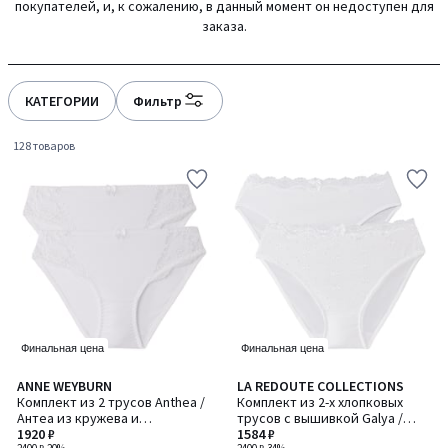
покупателей, и, к сожалению, в данный момент он недоступен для
gauche
droite
заказа.
КАТЕГОРИИ
Фильтр
128 товаров
Финальная цена
Финальная цена
4,6
4,7
ANNE WEYBURN
LA REDOUTE COLLECTIONS
/ 5
/ 5
Комплект из 2 трусов Anthea /
Комплект из 2-х хлопковых
Антеа из кружева и
трусов с вышивкой Galya /
микрофибры
1920 ₽
Галья
1584 ₽