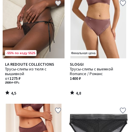
-55% по коду 5525
Финальная цена
4,5
4,8
LA REDOUTE COLLECTIONS
SLOGGI
/ 5
/ 5
Трусы-слипы из тюля с
Трусы-слипы с выемкой
вышивкой
Romance / Романс
от
1275 ₽
1400 ₽
2500 ₽
-49%
4,5
4,8
/
/
5
5