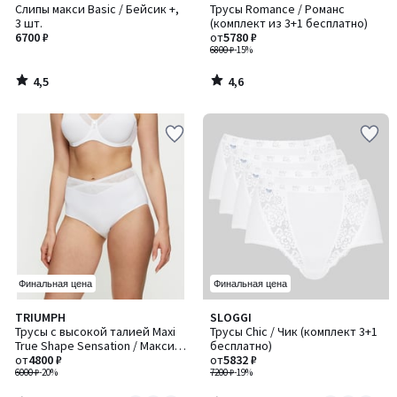
/ 5
/ 5
Слипы макси Basic / Бейсик +,
Трусы Romance / Романс
3 шт.
(комплект из 3+1 бесплатно)
6700 ₽
от
5780 ₽
6800 ₽
-15%
4,5
4,6
/
/
5
5
Финальная цена
Финальная цена
4,7
4,6
TRIUMPH
SLOGGI
Количество
Количество
/ 5
/ 5
Трусы с высокой талией Maxi
Трусы Chic / Чик (комплект 3+1
цветов:
цветов:
True Shape Sensation / Макси
бесплатно)
3
2
Тру Шейп Сенсэйшн
от
4800 ₽
от
5832 ₽
6000 ₽
-20%
7200 ₽
-19%