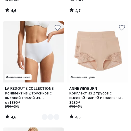
2400 ₽
-20%
2400 ₽
-34%
4,6
4,7
/
/
5
5
Финальная цена
Финальная цена
4,6
4,5
LA REDOUTE COLLECTIONS
ANNE WEYBURN
Количество
/ 5
/ 5
Комплект из 2 трусиков с
Комплект из 2 трусов с
цветов:
высокой талией из
высокой талией из хлопка и
2
микрофибры Invisible /
от
1890 ₽
кружева
3230 ₽
Инвизибл
2700 ₽
-30%
3400 ₽
-5%
4,6
4,5
/
/
5
5