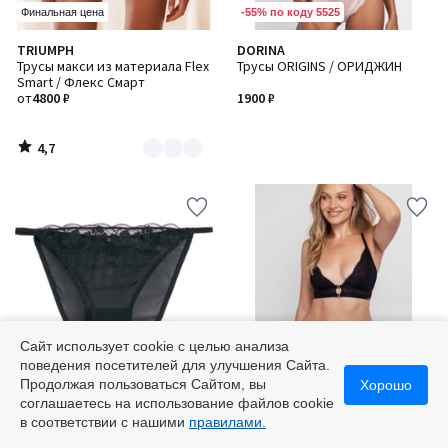
-55% по коду 5525
Финальная цена
4,7
TRIUMPH
DORINA
Количество
/ 5
Трусы макси из материала Flex
Трусы ORIGINS / ОРИДЖИН
цветов:
Smart / Флекс Смарт
2
от
4800 ₽
1900 ₽
4,7
/
5
Сайт использует cookie с целью анализа
поведения посетителей для улучшения Сайта.
-55% по коду 5525
-55% по коду 5525
Продолжая пользоваться Сайтом, вы
Хорошо
соглашаетесь на использование файлов cookie
4,3
5
LA REDOUTE COLLECTIONS
DORINA
Количество
в соответствии с нашими
правилами.
/ 5
/
Трусики из вышитого тюля ,
Трусы EMORY / ЭМОРИ
цветов:
5
Jaiya / Джайа