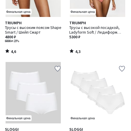
Финальная цена
Финальная цена
4,6
4,3
TRIUMPH
TRIUMPH
/ 5
/ 5
Трусы с высоким поясом Shape
Трусы с высокой посадкой,
Smart / Шейп Смарт
Ladyform Soft / Ледиформ
4800 ₽
Софт
5300 ₽
6000 ₽
-20%
4,6
4,3
/
/
5
5
Финальная цена
Финальная цена
4,5
4,6
SLOGGI
SLOGGI