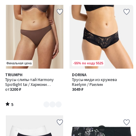
5
-55% по коду 5525
Финальная цена
5
TRIUMPH
DORINA
Количество
/
Трусы слипы-тай Harmony
Трусы-миди из кружева
цветов:
5
Spotlight tai / Хармони
Raelynn / Раелин
3
Сполтайт таи
от
3200 ₽
3049 ₽
5
/
5