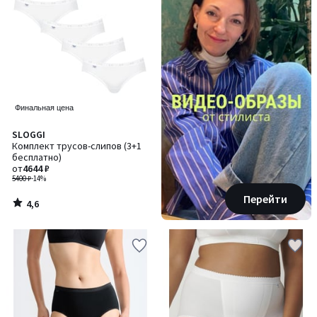
Финальная цена
4,6
SLOGGI
/ 5
Комплект трусов-слипов (3+1
бесплатно)
от
4644 ₽
5400 ₽
-14%
Перейти
4,6
/
5