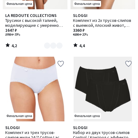
Финальная цена
Финальная цена
4,2
4,4
LA REDOUTE COLLECTIONS
SLOGGI
Количество
/ 5
/ 5
Трусики с высокой талией,
Комплект из 2х трусов-слипов
цветов:
моделирующие с умеренной
c выемкой, плоский живот,
2
поддержкой
1647 ₽
Control / Контрол
3360 ₽
2700 ₽
-39%
4200 ₽
-20%
4,2
4,4
/
/
5
5
Финальная цена
Финальная цена
4,2
4,6
SLOGGI
SLOGGI
Количество
/ 5
/ 5
Комплект из трех трусов-
Набор из двух трусов-слипов
цветов:
слипов миди 24/7 Cotton Lace /
Control / Контрол с эффектом