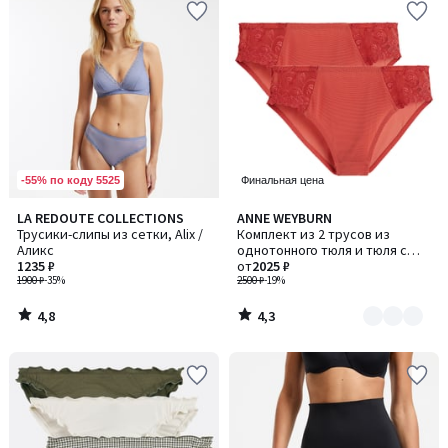
-55% по коду 5525
Финальная цена
4,8
4,3
LA REDOUTE COLLECTIONS
ANNE WEYBURN
Количество
/ 5
/ 5
Трусики-слипы из сетки, Alix /
Комплект из 2 трусов из
цветов:
Аликс
однотонного тюля и тюля с
2
1235 ₽
вышивкой, Lyssa / Лисса
от
2025 ₽
1900 ₽
-35%
2500 ₽
-19%
4,8
4,3
/
/
5
5