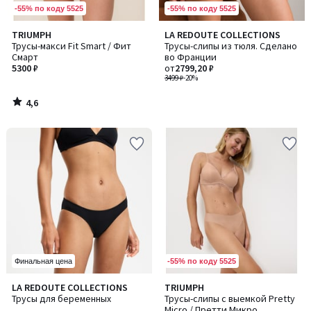
-55% по коду 5525
-55% по коду 5525
4,6
TRIUMPH
LA REDOUTE COLLECTIONS
/ 5
Трусы-макси Fit Smart / Фит
Трусы-слипы из тюля. Сделано
Смарт
во Франции
5300 ₽
от
2799,20 ₽
3499 ₽
-20%
4,6
/
5
-55% по коду 5525
Финальная цена
3,6
5
LA REDOUTE COLLECTIONS
TRIUMPH
/ 5
/
Трусы для беременных
Трусы-слипы с выемкой Pretty
5
Micro / Претти Микро