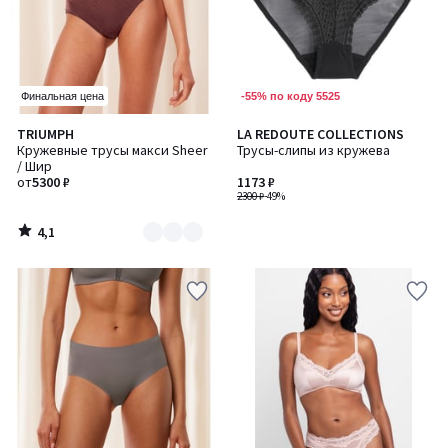
-55% по коду 5525
Финальная цена
4,1
TRIUMPH
LA REDOUTE COLLECTIONS
Количество
/ 5
Кружевные трусы макси Sheer
Трусы-слипы из кружева
цветов:
/ Шир
3
от
5300 ₽
1173 ₽
2300 ₽
-49%
4,1
/
5