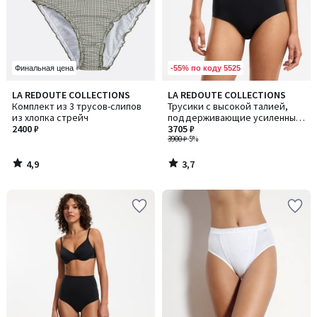
-55% по коду 5525
Финальная цена
4,9
3,7
LA REDOUTE COLLECTIONS
LA REDOUTE COLLECTIONS
/ 5
/ 5
Комплект из 3 трусов-слипов
Трусики с высокой талией,
из хлопка стрейч
поддерживающие усиленные
2400 ₽
Sculptant / Скульптан
3705 ₽
3900 ₽
-5%
4,9
3,7
/
/
5
5