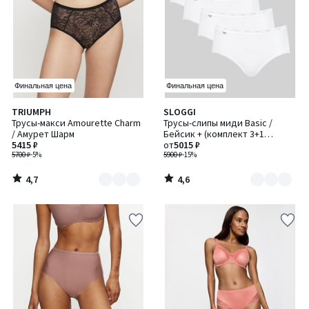
Финальная цена
Финальная цена
4,7
4,6
TRIUMPH
SLOGGI
Количество
Количество
/ 5
/ 5
Трусы-макси Amourette Charm
Трусы-слипы миди Basic /
цветов:
цветов:
/ Амурет Шарм
Бейсик + (комплект 3+1
2
2
5415 ₽
бесплатно)
от
5015 ₽
5700 ₽
-5%
5900 ₽
-15%
4,7
4,6
/
/
5
5