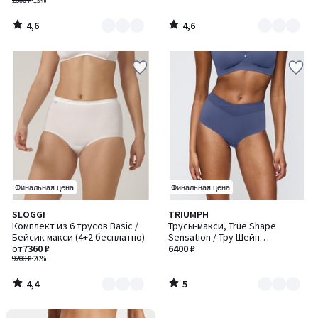
2300 ₽
-19%
4,6
4,6
/
/
5
5
Финальная цена
Финальная цена
4,4
5
SLOGGI
TRIUMPH
Количество
Количество
/ 5
/
Комплект из 6 трусов Basic /
Трусы-макси, True Shape
цветов:
цветов:
5
Бейсик макси (4+2 бесплатно)
Sensation / Тру Шейп
2
2
от
7360 ₽
Сенсейшн
6400 ₽
9200 ₽
-20%
4,4
5
/
/
5
5