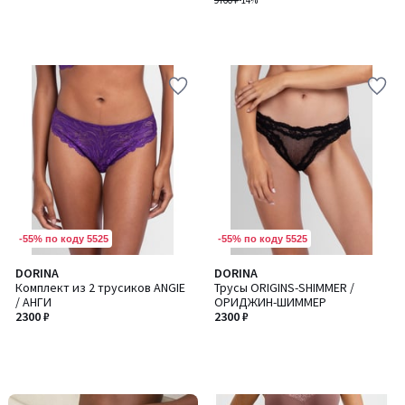
9700 ₽
-14%
-55% по коду 5525
-55% по коду 5525
DORINA
DORINA
Комплект из 2 трусиков ANGIE
Трусы ORIGINS-SHIMMER /
/ АНГИ
ОРИДЖИН-ШИММЕР
2300 ₽
2300 ₽