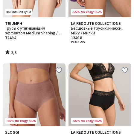
-55% по коду 5525
Финальная цена
3,6
TRIUMPH
LA REDOUTE COLLECTIONS
/ 5
Трусы с утягивающим
Бесшовные трусики-макси,
эффектом Medium Shaping /
Milky / Милки
Медиум Шейпинг
7249 ₽
1349 ₽
1900 ₽
-29%
3,6
/
5
-55% по коду 5525
-55% по коду 5525
SLOGGI
LA REDOUTE COLLECTIONS