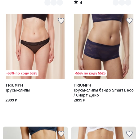
4
/
5
-55% по коду 5525
-55% по коду 5525
TRIUMPH
TRIUMPH
Трусы-слипы
Трусы-слипы бандо Smart Deco
/ Смарт Деко
2399 ₽
2899 ₽