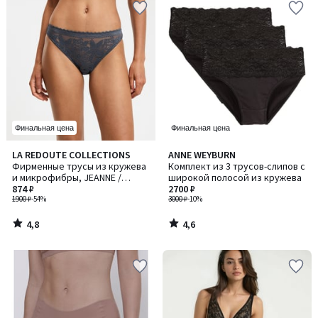
Финальная цена
Финальная цена
4,8
4,6
LA REDOUTE COLLECTIONS
ANNE WEYBURN
/ 5
/ 5
Фирменные трусы из кружева
Комплект из 3 трусов-слипов с
и микрофибры, JEANNE /
широкой полосой из кружева
ДЖЕНН
874 ₽
2700 ₽
1900 ₽
-54%
3000 ₽
-10%
4,8
4,6
/
/
5
5