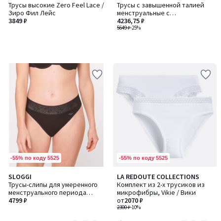
Трусы высокие Zero Feel Lace /
Трусы с завышенной талией
Зиро Фил Лейс
менструальные с
3849 ₽
максимальной
4236,75 ₽
впитываемостью
5649 ₽
-25%
-55% по коду 5525
-55% по коду 5525
4
SLOGGI
LA REDOUTE COLLECTIONS
Количество
Количество
/
Трусы-слипы для умеренного
Комплект из 2-х трусиков из
цветов:
цветов:
5
менструального периода
микрофибры, Vikie / Вики
2
2
Period Pants / Период Пэнтс
4799 ₽
от
2070 ₽
2300 ₽
-10%