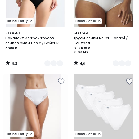
Финальная цена
Финальная цена
4,8
4,6
SLOGGI
SLOGGI
Количество
Количество
/ 5
/ 5
Комплект из трех трусов-
Трусы-слипы макси Control /
цветов:
цветов:
слипов миди Basic / Бейсик
Контрол
3
2
5800 ₽
от
2408 ₽
2800 ₽
-14%
4,8
4,6
/
/
5
5
Финальная цена
Финальная цена