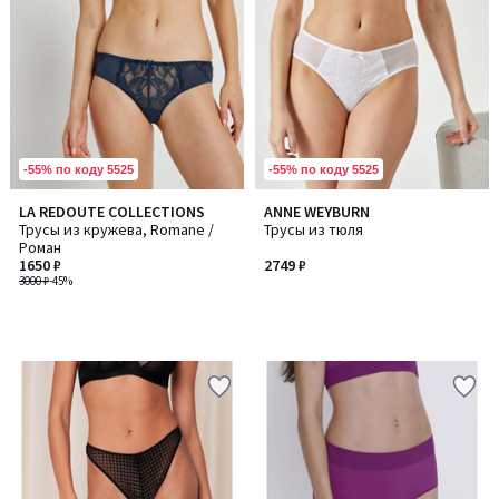
-55% по коду 5525
-55% по коду 5525
LA REDOUTE COLLECTIONS
ANNE WEYBURN
Трусы из кружева, Romane /
Трусы из тюля
Роман
1650 ₽
2749 ₽
3000 ₽
-45%