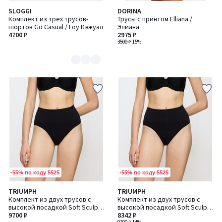
SLOGGI
DORINA
Количество
Комплект из трех трусов-
Трусы с принтом Elliana /
цветов:
шортов Go Casual / Гоу Кэжуал
Элиана
2
4700 ₽
2975 ₽
3500 ₽
-15%
-55% по коду 5525
-55% по коду 5525
TRIUMPH
TRIUMPH
Комплект из двух трусов с
Комплект из двух трусов с
высокой посадкой Soft Sculpt /
высокой посадкой Soft Sculpt /
Софт Скалп
9700 ₽
Софт Скалп
8342 ₽