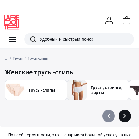
В
корзи
La
Redoute
Меню
Поиск
...
Трусы
Трусы-слипы
Женские трусы-слипы
Трусы, стринги,
Трусы-слипы
шорты
Précédent
Suivant
-
-
défiler
défiler
По всей вероятности, этот товар имел большой успех у наших
à
à