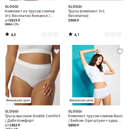
4,5
4,7
SLOGGI
SLOGGI
Количество
Количество
/ 5
/ 5
Комплект из трусов-слипов
Трусы (комплект 3+1
цветов:
цветов:
3+1 бесплатно Romance /
бесплатно)
2
2
Романс
от
5015 ₽
5900 ₽
5900 ₽
-15%
4,5
4,7
/
/
5
5
Финальная цена
Финальная цена
4,6
4,6
SLOGGI
SLOGGI
Количество
Количество
/ 5
/ 5
Трусы высокие Double Comfort
Комплект трусов-слипов Basic
цветов:
цветов:
/ Дабл Комфорт
/ Бейсик (три штуки + одна
2
4
от
1863 ₽
бесплатно)
6800 ₽