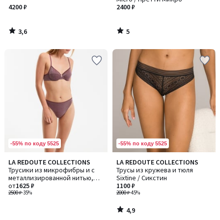
4200 ₽
2400 ₽
3,6
5
/
/
5
5
-55% по коду 5525
-55% по коду 5525
4,9
LA REDOUTE COLLECTIONS
LA REDOUTE COLLECTIONS
/ 5
Трусики из микрофибры и с
Трусы из кружева и тюля
металлизированной нитью,
Sixtine / Сикстин
TAMARIS / ТАМАРИС
от
1625 ₽
1100 ₽
2500 ₽
-35%
2000 ₽
-45%
4,9
/