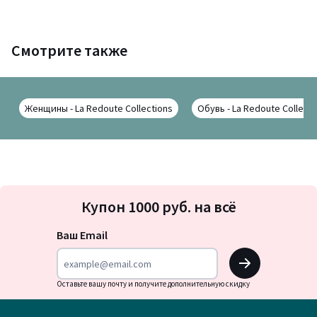
Смотрите также
Женщины - La Redoute Collections
Обувь - La Redoute Collecti
Подписка
Купон 1000 руб. на всё
на
новости
Ваш Email
OK
Оставьте вашу почту и получите дополнительную скидку