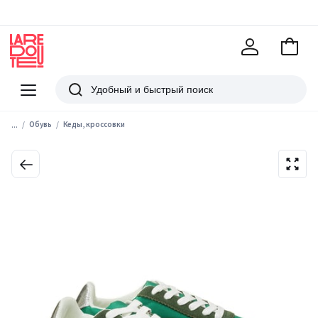
В
корзи
La
Redoute
Меню
Поиск
...
Обувь
Кеды, кроссовки