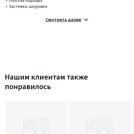
• Плоская подошва
• Застежка: шнуровка
Состав и уход
Смотреть далее
• Верх/голенище: 100% текстиль
• Подкладка: 100% текстиль
• Стелька: 100% текстиль
• Подошва: 100% эластомер
Цвета
Зеленый
Размеры
36
Нашим клиентам также
понравилось