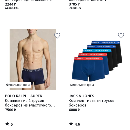
крапчатым узором
2244 ₽
3705 ₽
4400 ₽
-49%
3900 ₽
-5%
Финальная цена
Финальная цена
5
4,6
POLO RALPH LAUREN
JACK & JONES
/
/ 5
Комплект из 2 трусов-
Комплект из пяти трусов-
5
боксеров из эластичного
боксеров
хлопка
7500 ₽
6000 ₽
5
4,6
/
/