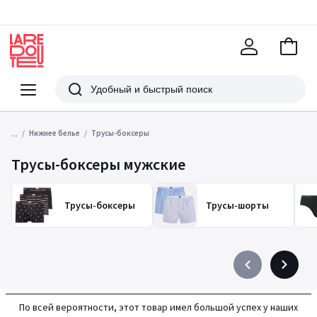
В
корзи
La
Redoute
Меню
Поиск
...
Нижнее белье
Трусы-боксеры
Трусы-боксеры мужские
Трусы-боксеры
Трусы-шорты
Précédent
Suivant
-
-
défiler
défiler
По всей вероятности, этот товар имел большой успех у наших
à
à