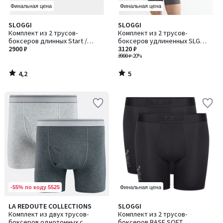
Финальная цена
Финальная цена
4,2
5
SLOGGI
SLOGGI
/ 5
/
Комплект из 2 трусов-
Комплект из 2 трусов-
5
боксеров длинных Start /
боксеров удлиненных SLG
Старт
2900 ₽
BASE / БЕЙЗ
3120 ₽
3900 ₽
-20%
4,2
5
/
/
5
5
-55% по коду 5525
Финальная цена
LA REDOUTE COLLECTIONS
SLOGGI
Комплект из двух трусов-
Комплект из 2 трусов-
боксеров однотонных с
боксеров BASE SOFT