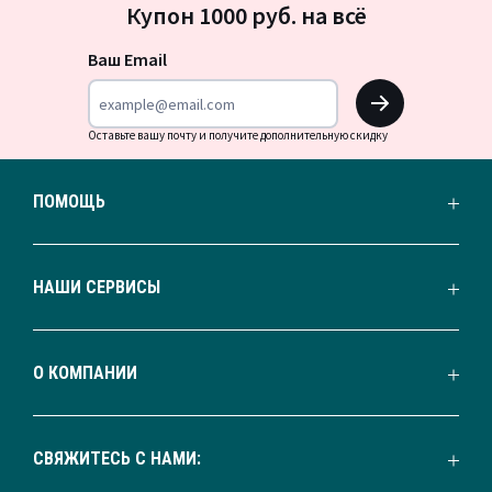
Купон 1000 руб. на всё
на
новости
Ваш Email
OK
Оставьте вашу почту и получите дополнительную скидку
ПОМОЩЬ
НАШИ СЕРВИСЫ
О КОМПАНИИ
СВЯЖИТЕСЬ С НАМИ: