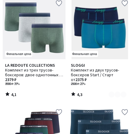
Финальная цена
Финальная цена
4,1
4,3
LA REDOUTE COLLECTIONS
SLOGGI
Количество
/ 5
/ 5
Комплект из трех трусов-
Комплект из двух трусов-
цветов:
боксеров: двое однотонных +
боксеров Start / Старт
3
одни в полоску
2379 ₽
от
2375 ₽
3900 ₽
-39%
2500 ₽
-20%
4,1
4,3
/
/
5
5