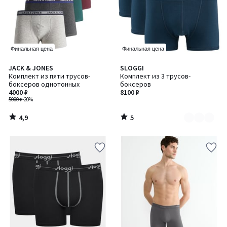
Финальная цена
Финальная цена
4,9
5
JACK & JONES
SLOGGI
Количество
/ 5
/
Комплект из пяти трусов-
Комплект из 3 трусов-
цветов:
5
боксеров однотонных
боксеров
2
4000 ₽
8100 ₽
5000 ₽
-20%
4,9
5
/
/
5
5