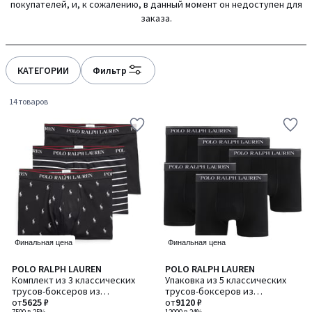
покупателей, и, к сожалению, в данный момент он недоступен для
gauche
droite
заказа.
КАТЕГОРИИ
Фильтр
14 товаров
Финальная цена
Финальная цена
4,6
4,4
POLO RALPH LAUREN
POLO RALPH LAUREN
Количество
Количество
/ 5
/ 5
Комплект из 3 классических
Упаковка из 5 классических
цветов:
цветов:
трусов-боксеров из
трусов-боксеров из
2
3
эластичного хлопка
от
5625 ₽
эластичного хлопка
от
9120 ₽