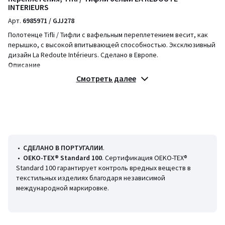
INTERIEURS
Арт.
6985971 / GJJ278
Полотенце Tifli / Тифли с вафельным переплетением весит, как
перышко, с высокой впитывающей способностью. Эксклюзивный
дизайн La Redoute Intérieurs. Сделано в Европе.
Описание
• 100% хлопок
Смотреть далее
• Вафельное полотно 320 г/м2
• Отделка бейкой
• Произведено в Португалии
Уход
• Машинная стирка при 40 °С
• Машинная сушка на умеренном режиме
•
СДЕЛАНО В ПОРТУГАЛИИ
.
•
OEKO-TEX® Standard 100
. Сертификация OEKO-TEX®
Размеры
Standard 100 гарантирует контроль вредных веществ в
• 70x140 см
текстильных изделиях благодаря независимой
международной маркировке.
Информация об экологических качествах и характеристиках