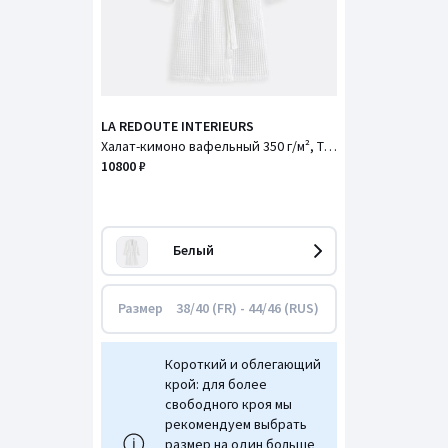
LA REDOUTE INTERIEURS
Халат-кимоно вафельный 350 г/м², Tifli / Тифли
10800 ₽
Белый
Размер
38/40 (FR) - 44/46 (RUS)
Короткий и облегающий
крой: для более
свободного кроя мы
рекомендуем выбрать
размер на один больше