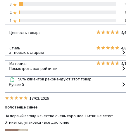
покупателей по всем
3
3
странам
2
1
1
1
100% проверенные отзывы,
Инициативы LaRedoute
Ценность товара
4,6
детализация
Стиль
4,8
от новых к старым
Материал
4,7
Посмотреть все рейтинги
90% клиентов рекомендуют этот товар
Русский
17/02/2026
Полотенце синее
На первый взгляд качество очень хорошее. Нитки не лезут.
Этикетки, упаковка - всё достойно