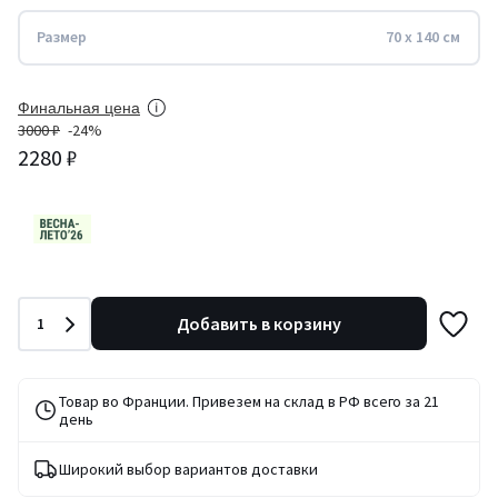
Размер
70 x 140 см
Финальная цена
3000 ₽
-24%
2280 ₽
Количество
Добавить в корзину
1
Товар во Франции. Привезем на склад в РФ всего за 21
день
Широкий выбор вариантов доставки