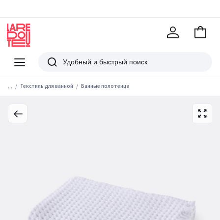
В
корзи
La
Redoute
Меню
Поиск
...
Текстиль для ванной
Банные полотенца