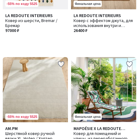
-55% по коду 5525
Финальная цена
LA REDOUTE INTERIEURS
LA REDOUTE INTERIEURS
Ковер из шерсти, Bremar /
Ковер с эффектом джута, для
Бремар
использования внутри и
97000 ₽
снаружи помещений, EVITA /
26400 ₽
ЭВИТА
-55% по коду 5525
Финальная цена
3,3
AM.PM
MAPOÉSIE X LA REDOUTE
/ 5
Шерстяной ковер ручной
INTÉRIEURS
Ковер для помещений и
вязки XL, Hotep / Хоптер
улицы, из переработанного