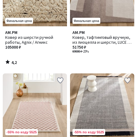
Финальная цена
Финальная цена
4,2
AM.PM
AM.PM
/ 5
Ковер из шерсти ручной
Ковер, тафтинговый вручную,
работы, Agnix / Агникс
из лиоцелла и шерсти, LUCE /
105000 ₽
ЛЮС
51750 ₽
69000 ₽
-25%
4,2
/
5
-55% по коду 5525
-55% по коду 5525