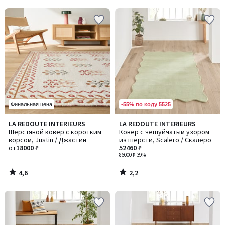
5
5
-55% по коду 5525
Финальная цена
4,6
2,2
LA REDOUTE INTERIEURS
LA REDOUTE INTERIEURS
/ 5
/ 5
Шерстяной ковер с коротким
Ковер с чешуйчатым узором
ворсом, Justin / Джастин
из шерсти, Scalero / Скалеро
от
18000 ₽
52460 ₽
86000 ₽
-39%
4,6
2,2
/
/
5
5