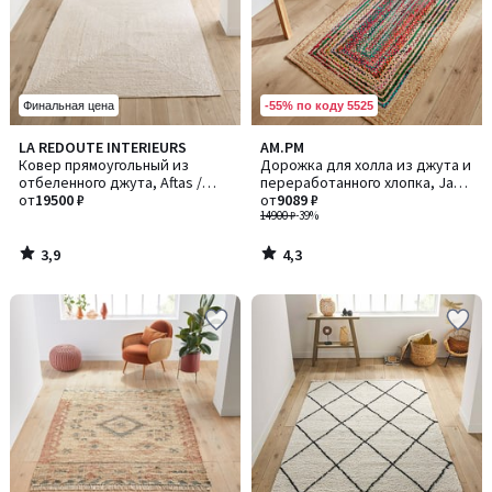
-55% по коду 5525
Финальная цена
3,9
4,3
LA REDOUTE INTERIEURS
AM.PM
/ 5
/ 5
Ковер прямоугольный из
Дорожка для холла из джута и
отбеленного джута, Aftas /
переработанного хлопка, Jaco
Афтас
от
19500 ₽
/ Джако
от
9089 ₽
14900 ₽
-39%
3,9
4,3
/
/
5
5