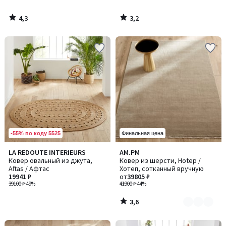
4,3
3,2
/
/
5
5
-55% по коду 5525
Финальная цена
3,6
LA REDOUTE INTERIEURS
AM.PM
Количество
/ 5
Ковер овальный из джута,
Ковер из шерсти, Hotep /
цветов:
Aftas / Афтас
Хотеп, сотканный вручную
5
19941 ₽
от
39805 ₽
39100 ₽
-49%
41900 ₽
-44%
3,6
/
5