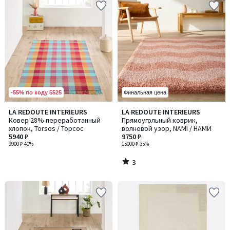
-55% по коду 5525
Финальная цена
3
LA REDOUTE INTERIEURS
LA REDOUTE INTERIEURS
/
Ковер 28% переработанный
Прямоугольный коврик,
5
хлопок, Torsos / Торсос
волновой узор, NAMI / НАМИ
5940 ₽
9750 ₽
9900 ₽
-40%
15000 ₽
-35%
3
/
5