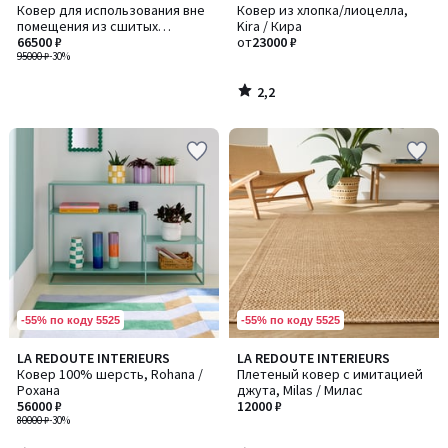
/ 5
Ковер для использования вне
Ковер из хлопка/лиоцелла,
помещения из сшитых
Kira / Кира
веревок, Skido / Скидо
66500 ₽
от
23000 ₽
95000 ₽
-30%
2,2
/
5
-55% по коду 5525
-55% по коду 5525
3,7
5
LA REDOUTE INTERIEURS
LA REDOUTE INTERIEURS
/ 5
/
Ковер 100% шерсть, Rohana /
Плетеный ковер с имитацией
5
Рохана
джута, Milas / Милас
56000 ₽
12000 ₽
80000 ₽
-30%