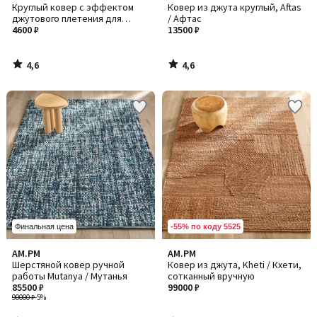
/ 5
/ 5
Круглый ковер с эффектом
Ковер из джута круглый, Aftas
джутового плетения для
/ Афтас
внутренних помещений и
4600 ₽
13500 ₽
улицы, Essen / Эссен
4,6
4,6
/
/
5
5
-55% по коду 5525
Финальная цена
4,6
4,6
AM.PM
AM.PM
/ 5
/ 5
Шерстяной ковер ручной
Ковер из джута, Kheti / Кхети,
работы Mutanya / Мутанья
сотканный вручную
85500 ₽
99000 ₽
90000 ₽
-5%