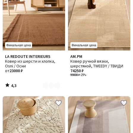
Финальная цена
Финальная цена
4,3
LA REDOUTE INTERIEURS
AM.PM
Количество
/ 5
Ковер из шерсти и хлопка,
Ковер ручной вязки,
цветов:
Osni / Осни
шерстяной, TWEEDY / ТВИДИ
2
от
23000 ₽
74250 ₽
99000 ₽
-25%
4,3
/
5