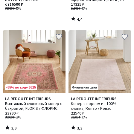
от
16500 ₽
Афау
17325 ₽
30000 ₽
-45%
31500 ₽
-45%
4,4
/
5
-55% по коду 5525
Финальная цена
3,9
3,3
LA REDOUTE INTERIEURS
LA REDOUTE INTERIEURS
/ 5
/ 5
Винтажный хлопковый ковер с
Ковер с ворсом из 100%
бахромой, FLORIS / ФЛОРИС
хлопка, Renzo / Рензо
23790 ₽
22540 ₽
39000 ₽
-39%
32200 ₽
-30%
3,9
3,3
/
/