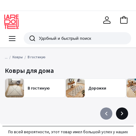
В
корзи
La
Redoute
Меню
Поиск
...
Ковры
В гостиную
Ковры для дома
В гостиную
Дорожки
Précédent
Suivant
-
-
défiler
défiler
По всей вероятности, этот товар имел большой успех у наших
à
à