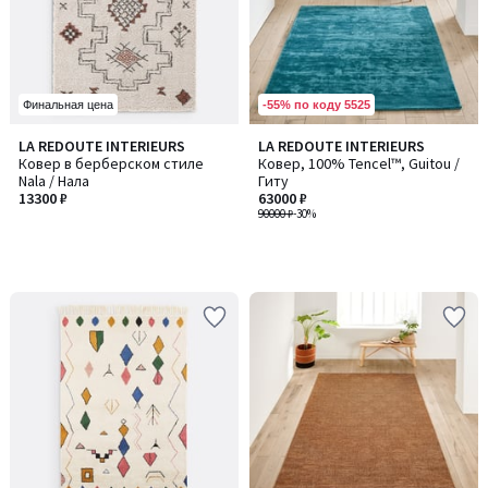
-55% по коду 5525
Финальная цена
LA REDOUTE INTERIEURS
LA REDOUTE INTERIEURS
Ковер в берберском стиле
Ковер, 100% Tencel™, Guitou /
Nala / Нала
Гиту
13300 ₽
63000 ₽
90000 ₽
-30%