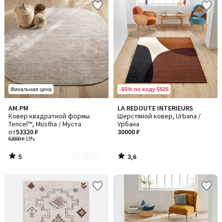
-55% по коду 5525
Финальная цена
5
3,6
AM.PM
LA REDOUTE INTERIEURS
Количество
/
/ 5
Ковер квадратной формы
Шерстяной ковер, Urbana /
цветов:
5
Tencel™, Mustha / Муста
Урбана
2
от
53320 ₽
30000 ₽
62000 ₽
-15%
5
3,6
/
/
5
5