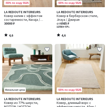
-55% по коду 5525
-55% по коду 5525
4,6
4,6
LA REDOUTE INTERIEURS
LA REDOUTE INTERIEURS
/ 5
/ 5
Ковер килим с эффектом
Ковер в берберском стиле,
состаренности, Navaja /
Jiraya / Джирая
Наваха
30000 ₽
от
6985 ₽
12700 ₽
-49%
4,6
4,6
/
/
5
5
-55% по коду 5525
Финальная цена
4,4
LA REDOUTE INTERIEURS
LA REDOUTE INTERIEURS
/ 5
Ковер из 77% шерсти,
Ковер, длинный ворс с
NOTTON / НОТТОН
эффектом шерсти, Afaw /