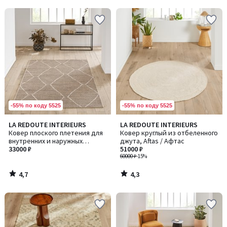
5
5
-55% по коду 5525
-55% по коду 5525
4,7
4,3
LA REDOUTE INTERIEURS
LA REDOUTE INTERIEURS
/ 5
/ 5
Ковер плоского плетения для
Ковер круглый из отбеленного
внутренних и наружных
джута, Aftas / Афтас
помещений , Helga / Хельга
33000 ₽
51000 ₽
60000 ₽
-15%
4,7
4,3
/
/
5
5