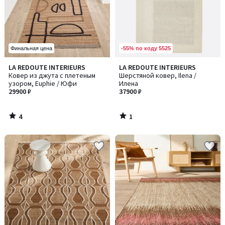
-55% по коду 5525
Финальная цена
4
1
LA REDOUTE INTERIEURS
LA REDOUTE INTERIEURS
/
/
Ковер из джута с плетеным
Шерстяной ковер, Ilena /
5
5
узором, Euphie / Юфи
Илена
29900 ₽
37900 ₽
4
1
/
/
5
5