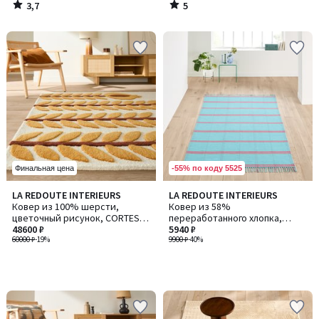
3,7
5
/
/
5
5
-55% по коду 5525
Финальная цена
LA REDOUTE INTERIEURS
LA REDOUTE INTERIEURS
Ковер из 100% шерсти,
Ковер из 58%
цветочный рисунок, CORTES /
переработанного хлопка,
КОРТЕС
48600 ₽
Ravelo / Равело
5940 ₽
60000 ₽
-19%
9900 ₽
-40%