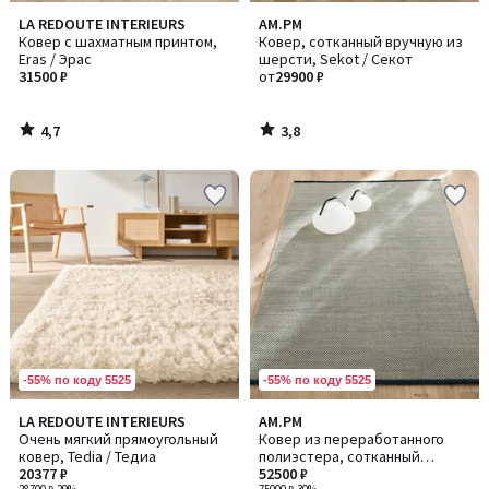
4,7
3,8
LA REDOUTE INTERIEURS
AM.PM
/ 5
/ 5
Ковер с шахматным принтом,
Ковер, сотканный вручную из
Eras / Эрас
шерсти, Sekot / Секот
31500 ₽
от
29900 ₽
4,7
3,8
/
/
5
5
-55% по коду 5525
-55% по коду 5525
4
5
LA REDOUTE INTERIEURS
AM.PM
/
/
Очень мягкий прямоугольный
Ковер из переработанного
5
5
ковер, Tedia / Тедиа
полиэстера, сотканный
20377 ₽
вручную, Seura / Сэура
52500 ₽