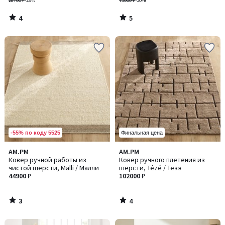
28700 ₽
-29%
75000 ₽
-30%
4
5
/
/
5
5
-55% по коду 5525
Финальная цена
3
4
AM.PM
AM.PM
/
/
Ковер ручной работы из
Ковер ручного плетения из
5
5
чистой шерсти, Malli / Малли
шерсти, Tézé / Тезэ
44900 ₽
102000 ₽
3
4
/
/
5
5