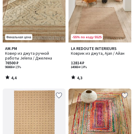
-55% по коду 5525
Финальная цена
4,4
4,3
AM.PM
LA REDOUTE INTERIEURS
/ 5
/ 5
Ковер из джута ручной
Коврик из джута, Ajan / Айан
работы Jelena / Джелена
76500 ₽
12814 ₽
90000 ₽
-15%
14900 ₽
-14%
4,4
4,3
/
/
5
5