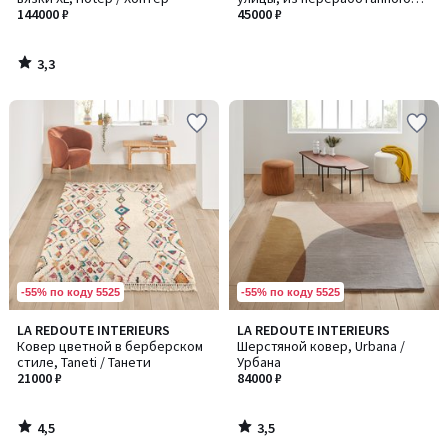
144000 ₽
полиэстера
45000 ₽
3,3
/
5
-55% по коду 5525
-55% по коду 5525
4,5
3,5
LA REDOUTE INTERIEURS
LA REDOUTE INTERIEURS
/ 5
/ 5
Ковер цветной в берберском
Шерстяной ковер, Urbana /
стиле, Taneti / Танети
Урбана
21000 ₽
84000 ₽
4,5
3,5
/
/