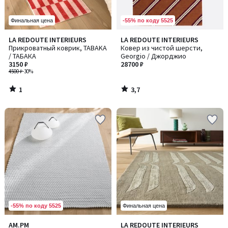
-55% по коду 5525
Финальная цена
1
3,7
LA REDOUTE INTERIEURS
LA REDOUTE INTERIEURS
/
/ 5
Прикроватный коврик, TABAKA
Ковер из чистой шерсти,
5
/ ТАБАКА
Georgio / Джорджио
3150 ₽
28700 ₽
4500 ₽
-30%
1
3,7
/
/
5
5
-55% по коду 5525
Финальная цена
2,2
AM.PM
LA REDOUTE INTERIEURS