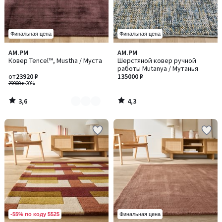
Финальная цена
Финальная цена
3,6
4,3
AM.PM
AM.PM
Количество
/ 5
/ 5
Ковер Tencel™, Mustha / Муста
Шерстяной ковер ручной
цветов:
работы Mutanya / Мутанья
3
от
23920 ₽
135000 ₽
29900 ₽
-20%
3,6
4,3
/
/
5
5
-55% по коду 5525
Финальная цена