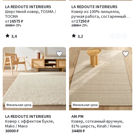
3,4
3,2
LA REDOUTE INTERIEURS
LA REDOUTE INTERIEURS
Количество
/ 5
/ 5
Шерстяной ковер, TOSMA /
Ковер из 100% лиоцелла,
цветов:
ТОСМА
ручная работа, состаренный
3
от
16575 ₽
вид, IZRI / ИЗРИ
от
17250 ₽
25500 ₽
-35%
23000 ₽
-25%
3,4
3,2
/
/
5
5
Финальная цена
Финальная цена
4,3
3,2
LA REDOUTE INTERIEURS
AM.PM
/ 5
/ 5
Ковер с эффектом букле,
Ковер, сотканный вручную,
Mako / Мако
81% шерсть, Kinah / Кинах
30000 ₽
34400 ₽