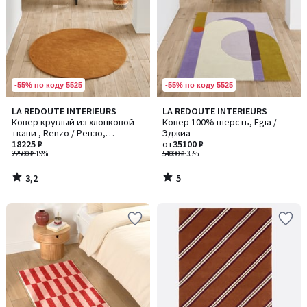
-55% по коду 5525
-55% по коду 5525
3,2
5
LA REDOUTE INTERIEURS
LA REDOUTE INTERIEURS
/ 5
/
Ковер круглый из хлопковой
Ковер 100% шерсть, Egia /
5
ткани , Renzo / Рензо,
Эджиа
большая модель
18225 ₽
от
35100 ₽
22500 ₽
-19%
54000 ₽
-35%
3,2
5
/
/
5
5