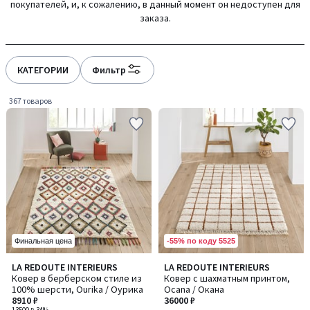
покупателей, и, к сожалению, в данный момент он недоступен для
gauche
droite
заказа.
КАТЕГОРИИ
Фильтр
367 товаров
-55% по коду 5525
Финальная цена
4,2
LA REDOUTE INTERIEURS
LA REDOUTE INTERIEURS
/ 5
Ковер в берберском стиле из
Ковер с шахматным принтом,
100% шерсти, Ourika / Оурика
Ocana / Окана
8910 ₽
36000 ₽