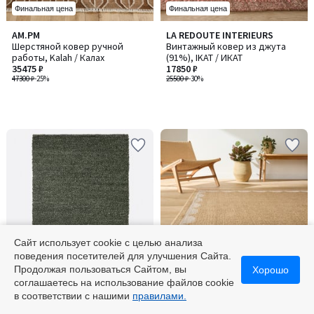
Финальная цена
Финальная цена
AM.PM
LA REDOUTE INTERIEURS
Шерстяной ковер ручной
Винтажный ковер из джута
работы, Kalah / Калах
(91%), IKAT / ИКАТ
35475 ₽
17850 ₽
47300 ₽
-25%
25500 ₽
-30%
Сайт использует cookie с целью анализа
поведения посетителей для улучшения Сайта.
-55% по коду 5525
Финальная цена
Продолжая пользоваться Сайтом, вы
Хорошо
соглашаетесь на использование файлов cookie
2
5
LA REDOUTE INTERIEURS
LA REDOUTE INTERIEURS
в соответствии с нашими
правилами.
/
/
Вязаный ковер, Hamea / Хамеа
Плетеный ковер с имитацией
5
5
джута, Milas / Милас