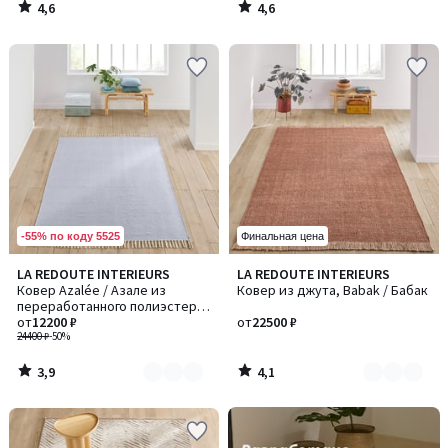
4,6
4,6
/
/
5
5
-55% по коду 5525
Финальная цена
3,9
4,1
LA REDOUTE INTERIEURS
LA REDOUTE INTERIEURS
Количество
Количество
/ 5
/ 5
Ковер Azalée / Азале из
Ковер из джута, Babak / Бабак
цветов:
цветов:
переработанного полиэстера
3
2
для внутренних и наружных
от
12200 ₽
от
22500 ₽
помещений
24400 ₽
-50%
3,9
4,1
/
/
5
5