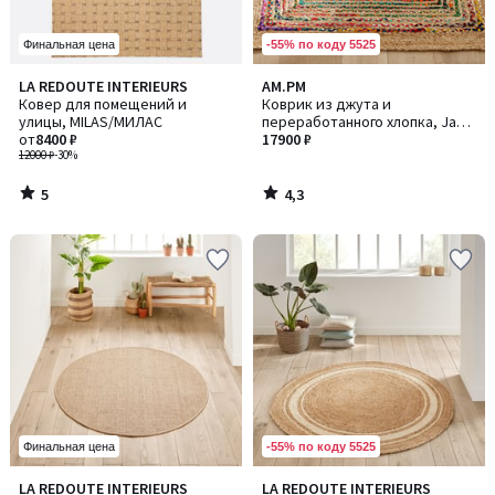
-55% по коду 5525
Финальная цена
5
4,3
LA REDOUTE INTERIEURS
AM.PM
/
/ 5
Ковер для помещений и
Коврик из джута и
5
улицы, MILAS/МИЛАС
переработанного хлопка, Jaco
от
8400 ₽
/ Джако
17900 ₽
12000 ₽
-30%
5
4,3
/
/
5
5
-55% по коду 5525
Финальная цена
4,6
4,6
LA REDOUTE INTERIEURS
LA REDOUTE INTERIEURS