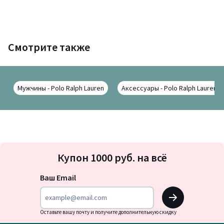
Смотрите также
Мужчины - Polo Ralph Lauren
Аксессуары - Polo Ralph Lauren
Подписка
Купон 1000 руб. на всё
на
новости
Ваш Email
OK
Оставьте вашу почту и получите дополнительную скидку