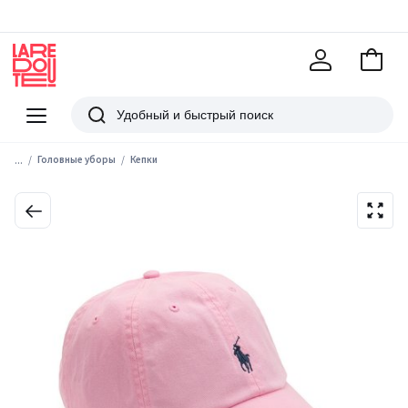
В
корзи
La
Redoute
Меню
Поиск
...
Головные уборы
Кепки