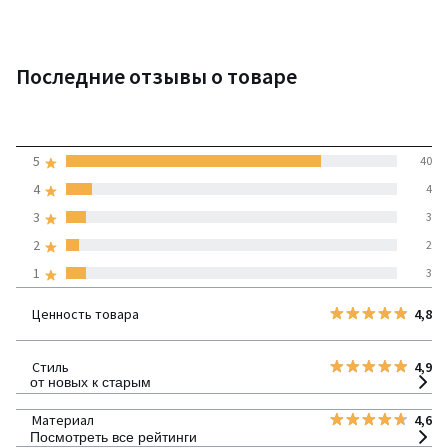
Последние отзывы о товаре
4,5
5
40
(52 отзывов)
средняя оценка
4
4
покупателей по всем
3
3
странам
2
2
1
3
100% проверенные отзывы,
Инициативы LaRedoute
Ценность товара
4,8
детализация
Стиль
4,9
от новых к старым
Материал
4,6
Посмотреть все рейтинги