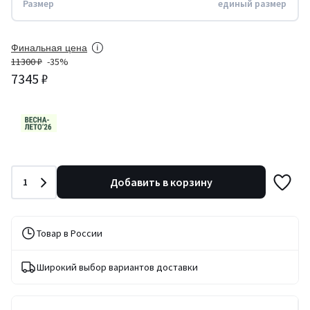
Размер
единый размер
Финальная цена
11300 ₽
-35%
7345 ₽
Количество
Добавить в корзину
1
Товар в России
Широкий выбор вариантов доставки