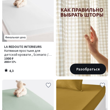
Финальная цена
4,3
LA REDOUTE INTERIEURS
/ 5
Натяжная простыня для
детской кровати , Scenario /
Сценарио
1000 ₽
2000 ₽
-50%
Разобраться
4,3
/
5