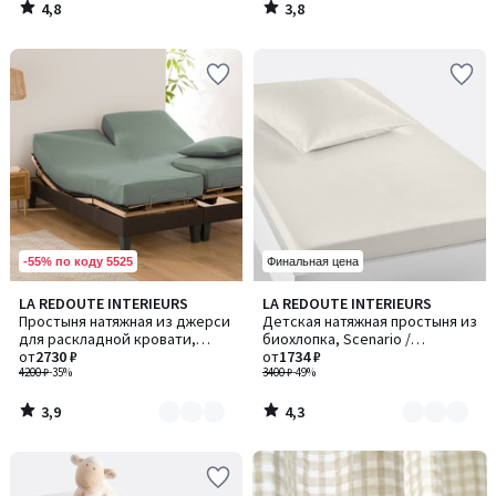
4,8
3,8
/
/
5
5
-55% по коду 5525
Финальная цена
3,9
4,3
LA REDOUTE INTERIEURS
LA REDOUTE INTERIEURS
Количество
Количество
/ 5
/ 5
Простыня натяжная из джерси
Детская натяжная простыня из
цветов:
цветов:
для раскладной кровати,
биохлопка, Scenario /
4
2
Scenario / Сценарио
от
2730 ₽
Сценарио
от
1734 ₽
4200 ₽
-35%
3400 ₽
-49%
3,9
4,3
/
/
5
5
-