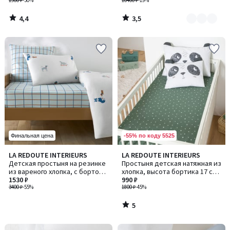
1900 ₽
-30%
10400 ₽
-19%
4,4
3,5
/
/
5
5
-55% по коду 5525
Финальная цена
5
LA REDOUTE INTERIEURS
LA REDOUTE INTERIEURS
/
Детская простыня на резинке
Простыня детская натяжная из
5
из вареного хлопка, с бортом
хлопка, высота бортика 17 см,
25 см, с принтом с щенками,
1530 ₽
Panda Mania / Панда Мания
990 ₽
TEAM CHIENS / Т
3400 ₽
-55%
1800 ₽
-45%
5
/
5