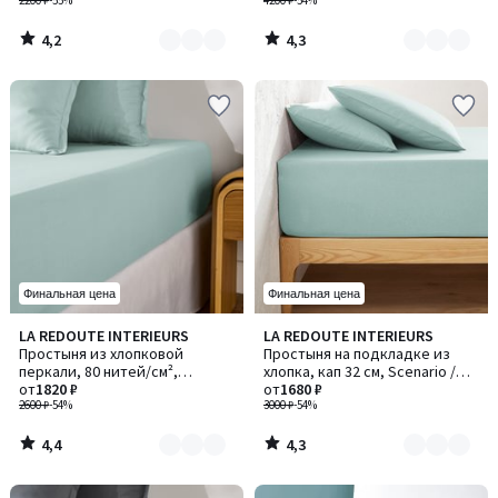
Сценарио
2200 ₽
-55%
Scenario / Сценарио
4200 ₽
-54%
4,2
4,3
/
/
5
5
Финальная цена
Финальная цена
4,4
4,3
LA REDOUTE INTERIEURS
LA REDOUTE INTERIEURS
Количество
Количество
/ 5
/ 5
Простыня из хлопковой
Простыня на подкладке из
цветов:
цветов:
перкали, 80 нитей/см²,
хлопка, кап 32 см, Scenario /
7
9
Scenario / Сценарио
от
1820 ₽
Сценарио
от
1680 ₽
2600 ₽
-54%
3000 ₽
-54%
4,4
4,3
/
/
5
5