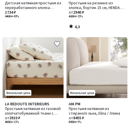
/ 5
Детская натяжная простыня из
Простыня на резинке из
переработанного хлопка
хлопка, бортик 25 см, HENDAYE
(50%), Swan / Свон
1734 ₽
JAUNE (цвет: жёлтый)
от
2940 ₽
3400 ₽
-49%
4200 ₽
-35%
4,3
/
5
Финальная цена
Финальная цена
4,7
2,9
LA REDOUTE INTERIEURS
AM.PM
Количество
/ 5
/ 5
Простыня натяжная из газовой
Простыня натяжная из
цветов:
хлопчатобумажной ткани с
стираного льна, Elina / Элина
3
клапаном 30 см, Monceaux /
от
3910 ₽
от
8455 ₽
Монсо
4600 ₽
-15%
8900 ₽
-5%