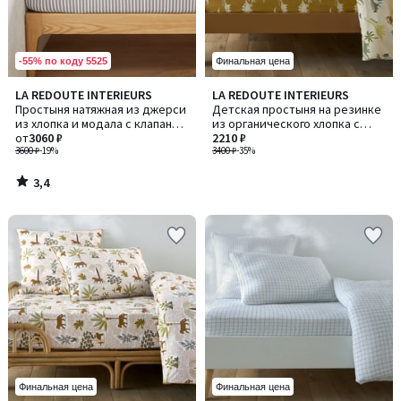
-55% по коду 5525
Финальная цена
3,4
LA REDOUTE INTERIEURS
LA REDOUTE INTERIEURS
/ 5
Простыня натяжная из джерси
Детская простыня на резинке
из хлопка и модала с клапаном
из органического хлопка с
30 см Dolsi / Долси
от
3060 ₽
принтом «динозавры», ALNIS /
2210 ₽
3600 ₽
-19%
АЛНИС
3400 ₽
-35%
3,4
/
5
Финальная цена
Финальная цена