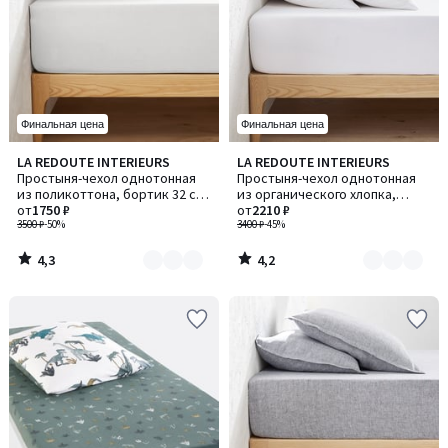
Финальная цена
Финальная цена
4,3
4,2
LA REDOUTE INTERIEURS
LA REDOUTE INTERIEURS
Количество
Количество
/ 5
/ 5
Простыня-чехол однотонная
Простыня-чехол однотонная
цветов:
цветов:
из поликоттона, бортик 32 см,
из органического хлопка,
8
8
Scenario / Сценарио
от
1750 ₽
бортик 30 см, Scenario /
от
2210 ₽
3500 ₽
-50%
Сценарио
3400 ₽
-45%
4,3
4,2
/
/
5
5