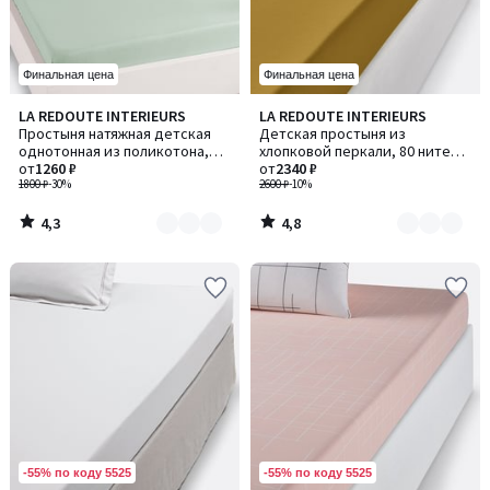
Финальная цена
Финальная цена
4,3
4,8
LA REDOUTE INTERIEURS
LA REDOUTE INTERIEURS
Количество
Количество
/ 5
/ 5
Простыня натяжная детская
Детская простыня из
цветов:
цветов:
однотонная из поликотона,
хлопковой перкали, 80 нитей/
2
2
Scenario / Сценарио
от
1260 ₽
см², Scenario / Сценарио
от
2340 ₽
1800 ₽
-30%
2600 ₽
-10%
4,3
4,8
/
/
5
5
-55% по коду 5525
-55% по коду 5525