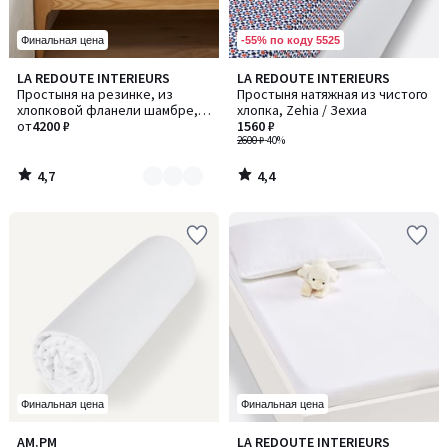
-55% по коду 5525
Финальная цена
4,7
4,4
LA REDOUTE INTERIEURS
LA REDOUTE INTERIEURS
Количество
/ 5
/ 5
Простыня на резинке, из
Простыня натяжная из чистого
цветов:
хлопковой фланели шамбре,
хлопка, Zehia / Зехиа
2
высота бортика 30 см, Clara /
от
4200 ₽
1560 ₽
Клара
2600 ₽
-40%
4,7
4,4
/
/
5
5
Финальная цена
Финальная цена
4,3
4,9
AM.PM
LA REDOUTE INTERIEURS
Количество