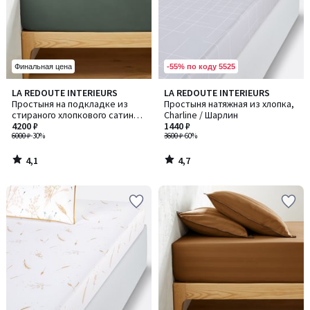
-55% по коду 5525
Финальная цена
4,1
4,7
LA REDOUTE INTERIEURS
LA REDOUTE INTERIEURS
/ 5
/ 5
Простыня на подкладке из
Простыня натяжная из хлопка,
стираного хлопкового сатина
Charline / Шарлин
плотностью 118 нитей/см²,
4200 ₽
1440 ₽
Victor / Виктор
6000 ₽
-30%
3600 ₽
-60%
4,1
4,7
/
/
5
5