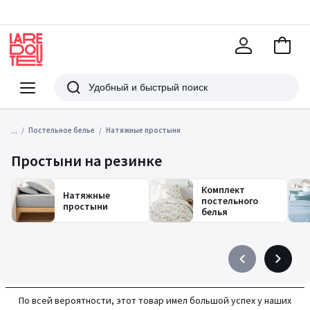
В
корзи
La
Redoute
Меню
Поиск
...
Постельное белье
Натяжные простыни
Простыни на резинке
Комплект
Натяжные
постельного
простыни
белья
Précédent
Suivant
-
-
défiler
défiler
По всей вероятности, этот товар имел большой успех у наших
à
à