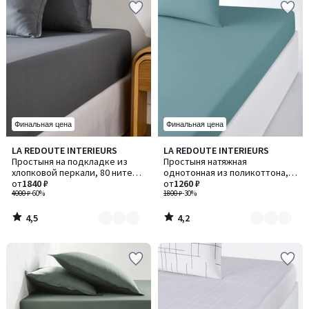
Финальная цена
Финальная цена
4,5
4,2
LA REDOUTE INTERIEURS
LA REDOUTE INTERIEURS
Количество
Количество
/ 5
/ 5
Простыня на подкладке из
Простыня натяжная
цветов:
цветов:
хлопковой перкали, 80 нитей/
однотонная из поликоттона,
11
4
см², 35 см, Scenario / Сценарио
от
1840 ₽
клапан 25 см, Scenario /
от
1260 ₽
4000 ₽
-60%
Сценарио
1800 ₽
-30%
4,5
4,2
/
/
5
5