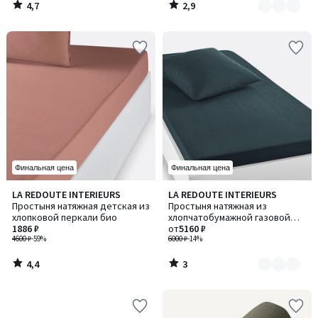
4,7
2,9
/
/
5
5
Финальная цена
Финальная цена
4,4
3
LA REDOUTE INTERIEURS
LA REDOUTE INTERIEURS
Количество
/ 5
/
Простыня натяжная детская из
Простыня натяжная из
цветов:
5
хлопковой перкали био
хлопчатобумажной газовой
2
1886 ₽
от
5160 ₽
ткани, Kumla / Кумла
4600 ₽
-59%
6000 ₽
-14%
4,4
3
/
/
5
5