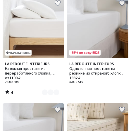
-55% по коду 5525
Финальная цена
4
LA REDOUTE INTERIEURS
LA REDOUTE INTERIEURS
Количество
/
Натяжная простыня из
Однотонная простыня на
цветов:
5
переработанного хлопка,
резинке из стираного хлопка,
4
Scenario / Сценарио
от
1100 ₽
высота борта 30 см, TIFLY /
1932 ₽
2200 ₽
-50%
ТИФЛИ
4200 ₽
-54%
4
/
5