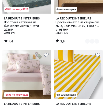
-55% по коду 5525
Финальная цена
4,6
3,6
LA REDOUTE INTERIEURS
LA REDOUTE INTERIEURS
Количество
/ 5
/ 5
Простыня натяжная из
Простыня-чехол из стираного
цветов:
биохлопка Austin / Остин
льна, колпачок 35 см, Linot /
4
2236 ₽
Линот
от
9170 ₽
2600 ₽
-14%
13100 ₽
-30%
4,6
3,6
/
/
5
5
-55% по коду 5525
Финальная цена
4,3
LA REDOUTE INTERIEURS
LA REDOUTE INTERIEURS