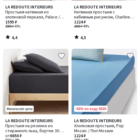
4,4
4,5
LA REDOUTE INTERIEURS
LA REDOUTE INTERIEURS
/ 5
/ 5
Простыня натяжная из
Натяжная простыня с
хлопковой перкали, Palace /
набивным рисунком, Charline /
Пелес
1595 ₽
Шарлин
1224 ₽
2900 ₽
-45%
2400 ₽
-49%
4,4
4,5
/
/
5
5
-55% по коду 5525
Финальная цена
4,2
4,6
LA REDOUTE INTERIEURS
LA REDOUTE INTERIEURS
Количество
/ 5
/ 5
Простыня на резинке из
Хлопковая простыня, Pop
цветов:
стиранного льна, бортик 30 см,
Mozaic / Поп Мозаик
9
Linot / Линот.
от
6650 ₽
1224 ₽