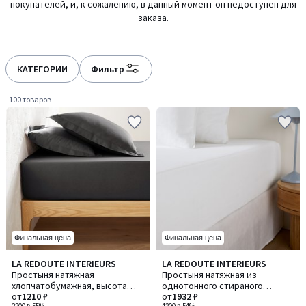
покупателей, и, к сожалению, в данный момент он недоступен для
gauche
droite
заказа.
КАТЕГОРИИ
Фильтр
100 товаров
Финальная цена
Финальная цена
4,2
4,3
LA REDOUTE INTERIEURS
LA REDOUTE INTERIEURS
Количество
Количество
/ 5
/ 5
Простыня натяжная
Простыня натяжная из
цветов:
цветов:
хлопчатобумажная, высота
однотонного стираного
8
2
бортика 25 см, Scenario /
от
1210 ₽
хлопка, віысота бортика 30 см,
от
1932 ₽