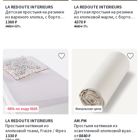
LA REDOUTE INTERIEURS
LA REDOUTE INTERIEURS
Детская простыня на резинке
Детская простыня на резинке
из вареного хлопка, с бортом
из хлопковой марли, с бортом
25 см, с принтом джунглей,
1360 ₽
30 см, COTTO / КОТТО
4370 ₽
WILA / ВИЛА
3400 ₽
-60%
4600 ₽
-5%
-55% по коду 5525
Финальная цена
4,4
3,5
LA REDOUTE INTERIEURS
AM.PM
Количество
/ 5
/ 5
Простыня натяжная из
Простыня натяжная из
цветов:
хлопковой ткани, Fraize / Фрез
осветленной хлопковой вуали,
4
1330 ₽
Gypse / Джипс
от
8840 ₽