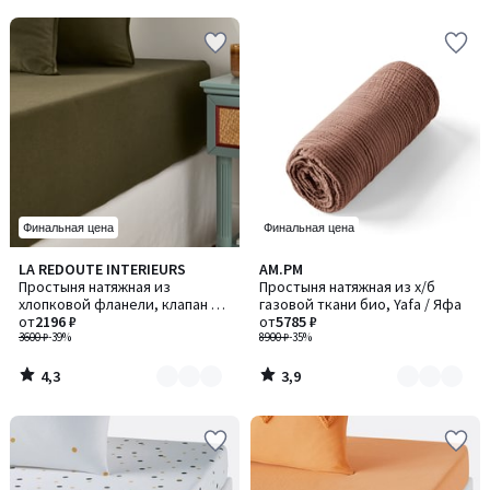
5
5
Финальная цена
Финальная цена
4,3
3,9
LA REDOUTE INTERIEURS
AM.PM
Количество
Количество
/ 5
/ 5
Простыня натяжная из
Простыня натяжная из х/б
цветов:
цветов:
хлопковой фланели, клапан 30
газовой ткани био, Yafa / Яфа
2
8
см, Clara / Клара
от
2196 ₽
от
5785 ₽
3600 ₽
-39%
8900 ₽
-35%
4,3
3,9
/
/
5
5