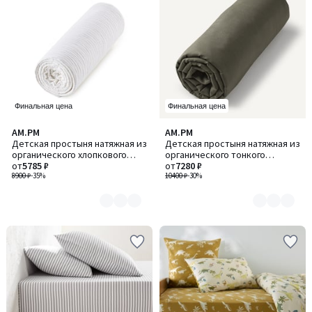
Финальная цена
Финальная цена
AM.PM
AM.PM
Количество
Количество
Детская простыня натяжная из
Детская простыня натяжная из
цветов:
цветов:
органического хлопкового
органического тонкого
3
2
газа, Yafa / Яфа
от
5785 ₽
хлопчатобумажного полотна,
от
7280 ₽
8900 ₽
-35%
Gypse / Джипс
10400 ₽
-30%