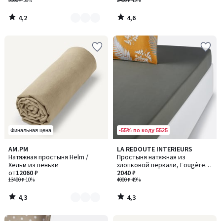
9500 ₽
-39%
2400 ₽
-49%
4,2
4,6
/
/
5
5
-55% по коду 5525
Финальная цена
4,3
4,3
AM.PM
LA REDOUTE INTERIEURS
Количество
/ 5
/ 5
Натяжная простыня Helm /
Простыня натяжная из
цветов:
Хельм из пеньки
хлопковой перкали, Fougère /
5
от
12060 ₽
Фужер
2040 ₽
13400 ₽
-10%
4000 ₽
-49%
4,3
4,3
/
/
5
5