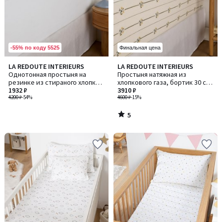
-55% по коду 5525
Финальная цена
5
LA REDOUTE INTERIEURS
LA REDOUTE INTERIEURS
/
Однотонная простыня на
Простыня натяжная из
5
резинке из стираного хлопка,
хлопкового газа, бортик 30 см,
высота борта 30 см, ANNABA /
1932 ₽
цветочный узор, RISETTI /
3910 ₽
АННАБА
4200 ₽
-54%
РИСЕТТИ
4600 ₽
-15%
5
/
5