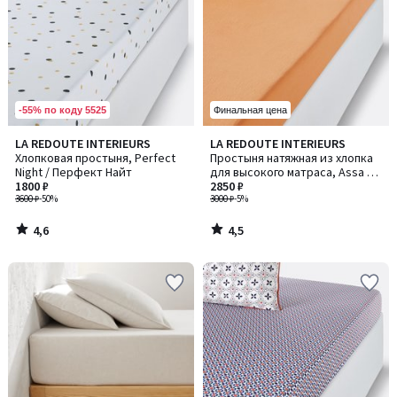
-55% по коду 5525
Финальная цена
4,6
4,5
LA REDOUTE INTERIEURS
LA REDOUTE INTERIEURS
/ 5
/ 5
Хлопковая простыня, Perfect
Простыня натяжная из хлопка
Night / Перфект Найт
для высокого матраса, Assa /
1800 ₽
Асса, охра
2850 ₽
3600 ₽
-50%
3000 ₽
-5%
4,6
4,5
/
/
5
5