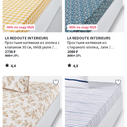
-55% по коду 5525
-55% по коду 5525
4,4
4,8
LA REDOUTE INTERIEURS
LA REDOUTE INTERIEURS
/ 5
/ 5
Простыня натяжная из хлопка с
Простыня натяжная из
клапаном 30 см, Veldi jaune /
стираного хлопка, Jane /
Вельди жан
2736 ₽
Джейн
2080 ₽
3600 ₽
-24%
2600 ₽
-20%
4,4
4,8
/
/
5
5