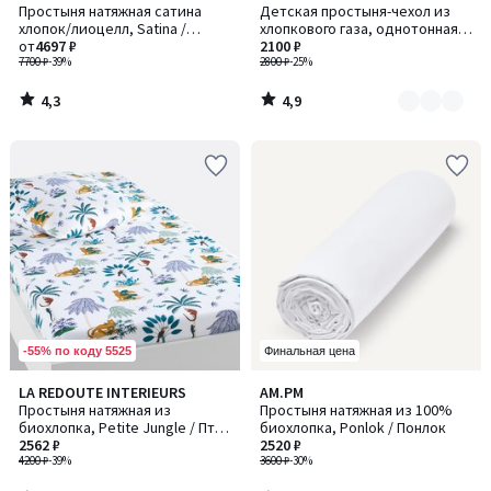
/ 5
/ 5
Простыня натяжная сатина
Детская простыня-чехол из
цветов:
хлопок/лиоцелл, Satina /
хлопкового газа, однотонная,
2
Сатина
от
4697 ₽
Kumla / Кумла
2100 ₽
7700 ₽
-39%
2800 ₽
-25%
4,3
4,9
/
/
5
5
-55% по коду 5525
Финальная цена
4,8
3,8
LA REDOUTE INTERIEURS
AM.PM
/ 5
/ 5
Простыня натяжная из
Простыня натяжная из 100%
биохлопка, Petite Jungle / Птит
биохлопка, Ponlok / Понлок
Джангл
2562 ₽
2520 ₽
4200 ₽
-39%
3600 ₽
-30%