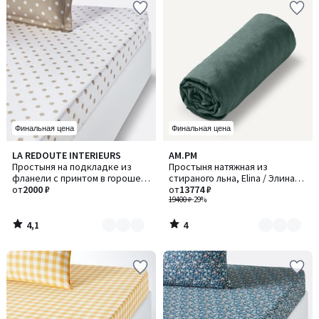
Финальная цена
Финальная цена
4,1
4
LA REDOUTE INTERIEURS
AM.PM
Количество
Количество
/ 5
/
Простыня на подкладке из
Простыня натяжная из
цветов:
цветов:
5
фланели с принтом в горошек,
стираного льна, Elina / Элина
3
8
Clarisse / Кларисс
от
2000 ₽
для толстых матрасов
от
13774 ₽
19400 ₽
-29%
4,1
4
/
/
5
5