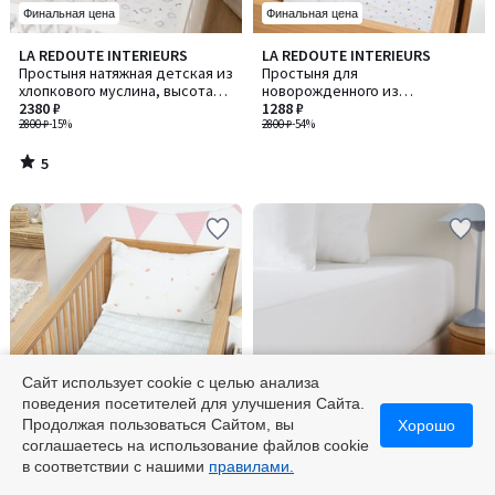
Финальная цена
Финальная цена
5
LA REDOUTE INTERIEURS
LA REDOUTE INTERIEURS
/
Простыня натяжная детская из
Простыня для
5
хлопкового муслина, высота
новорожденного из
бортика 17 см, Nieva / Ниева
2380 ₽
органического хлопка, бортик
1288 ₽
2800 ₽
-15%
17 см, набивной рисунок в
2800 ₽
-54%
виде сердечек,
5
/
5
Сайт использует cookie с целью анализа
поведения посетителей для улучшения Сайта.
-55% по коду 5525
Финальная цена
Продолжая пользоваться Сайтом, вы
Хорошо
соглашаетесь на использование файлов cookie
LA REDOUTE INTERIEURS
LA REDOUTE INTERIEURS
Количество
в соответствии с нашими
правилами.
Детская простыня на резинке,
Однотонная простыня на
цветов:
из газовой хлопчатобумажной
резинке из стираного хлопка,