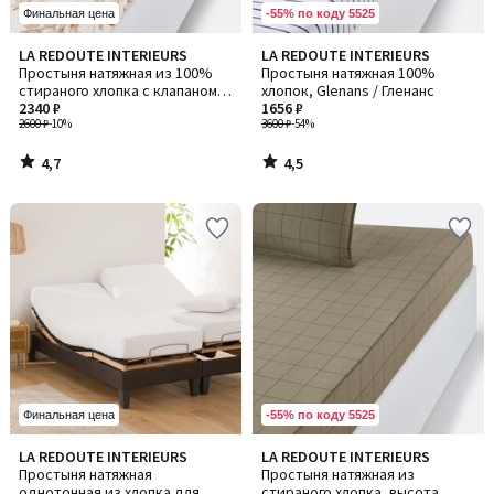
-55% по коду 5525
Финальная цена
4,7
4,5
LA REDOUTE INTERIEURS
LA REDOUTE INTERIEURS
/ 5
/ 5
Простыня натяжная из 100%
Простыня натяжная 100%
стираного хлопка с клапаном
хлопок, Glenans / Гленанс
30 см, Granadille / Гранадиль
2340 ₽
1656 ₽
2600 ₽
-10%
3600 ₽
-54%
4,7
4,5
/
/
5
5
-55% по коду 5525
Финальная цена
4,4
4,9
LA REDOUTE INTERIEURS
LA REDOUTE INTERIEURS
Количество
/ 5
/ 5
Простыня натяжная
Простыня натяжная из
цветов:
однотонная из хлопка для
стираного хлопка, высота