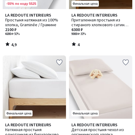
-55% по коду 5525
Финальная цена
4,9
4
LA REDOUTE INTERIEURS
LA REDOUTE INTERIEURS
/ 5
/
Простыня натяжная из 100%
Приталенная простыня из
5
хлопка, Graminée / Грамине
стираного хлопкового сатина
2100 ₽
плотностью 118 нитей/см², в
6300 ₽
4200 ₽
-50%
полоску Victor /Викт
9000 ₽
-30%
4,9
4
/
/
5
5
Финальная цена
Финальная цена
4,4
4,2
LA REDOUTE INTERIEURS
LA REDOUTE INTERIEURS
Количество
/ 5
/ 5
Натяжная простыня
Детская простыня-чехол из
цветов:
однотонная из биохлопковой
органического хлопка,