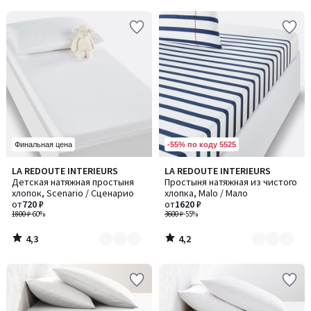
5
5
-55% по коду 5525
Финальная цена
4,3
4,2
LA REDOUTE INTERIEURS
LA REDOUTE INTERIEURS
Количество
Количество
/ 5
/ 5
Детская натяжная простыня
Простыня натяжная из чистого
цветов:
цветов:
хлопок, Scenario / Сценарио
хлопка, Malo / Мало
2
2
от
720 ₽
от
1620 ₽
1800 ₽
-60%
3600 ₽
-55%
4,3
4,2
/
/
5
5