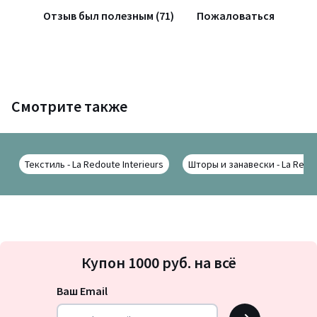
Отзыв был полезным (71)
Пожаловаться
Смотрите также
Текстиль - La Redoute Interieurs
Шторы и занавески - La Redou
Подписка
Купон 1000 руб. на всё
на
новости
Ваш Email
OK