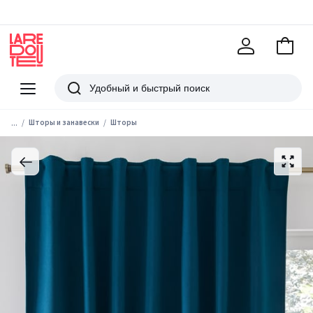
В
корзи
La
Redoute
Меню
Поиск
...
Шторы и занавески
Шторы