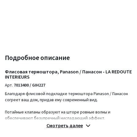
Подробное описание
Флисовая термоштора, Panason / Панасон - LA REDOUTE
INTERIEURS
Арт.
7013400 / GIH227
Благодаря флисовой подкладке термоштора Panason / Панасон
согреет ваш дом, придав ему современный вид.
Потайные клапаны образуют на шторе ровные волны и
обеспечивают безупречный ниспадающий эффект.
Скрытые за тканью для безупречной отделки, они также
Смотреть далее
маскируют карниз.