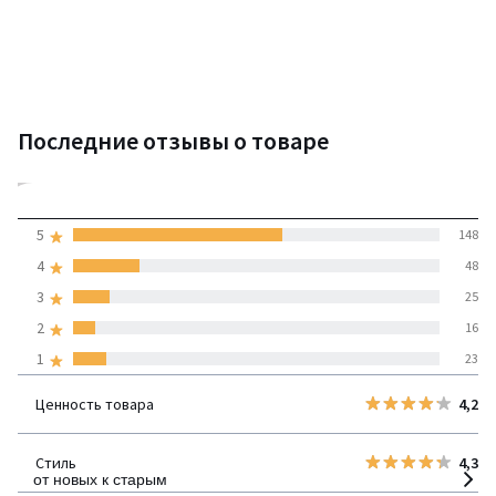
Последние отзывы о товаре
4,1
5
148
(260 отзывов)
средняя оценка
4
48
покупателей по всем
3
25
странам
2
16
1
23
100% проверенные отзывы,
Инициативы LaRedoute
Ценность товара
4,2
детализация
Стиль
4,3
от новых к старым