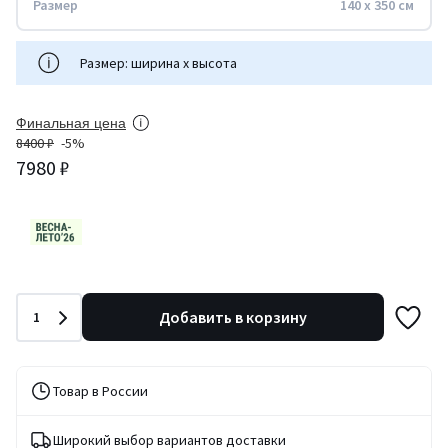
Размер
140 x 350 см
Размер: ширина x высота
Финальная цена
8400 ₽
-5%
7980 ₽
Количество
Добавить в корзину
1
Товар в России
Широкий выбор вариантов доставки