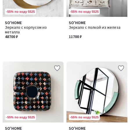
-55% по коду 5525
-55% по коду 5525
SO'HOME
SO'HOME
Зеркало с корпусом из
Зеркало с полкой из железа
металла
48700 ₽
11700 ₽
-55% по коду 5525
-55% по коду 5525
SO'HOME
SO'HOME
Количество