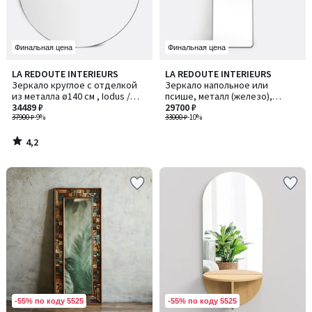
Финальная цена
Финальная цена
4,2
LA REDOUTE INTERIEURS
LA REDOUTE INTERIEURS
/ 5
Зеркало круглое с отделкой
Зеркало напольное или
из металла ø140 см , Iodus /
псише, металл (железо),
Иодус
34489 ₽
ширина 50 x высота 150 см,
29700 ₽
37900 ₽
-9%
IODUS / ИОДУС
33000 ₽
-10%
4,2
/
5
-55% по коду 5525
-55% по коду 5525