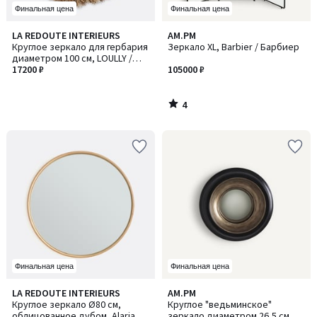
Финальная цена
Финальная цена
4
LA REDOUTE INTERIEURS
AM.PM
/
Круглое зеркало для гербария
Зеркало XL, Barbier / Барбиер
5
диаметром 100 см, LOULLY /
ЛУЛЛИ
17200 ₽
105000 ₽
4
/
5
Финальная цена
Финальная цена
4,1
4,4
LA REDOUTE INTERIEURS
AM.PM
/ 5
/ 5
Круглое зеркало Ø80 см,
Круглое "ведьминское"
облицованное дубом, Alaria /
зеркало диаметром 26,5 см,