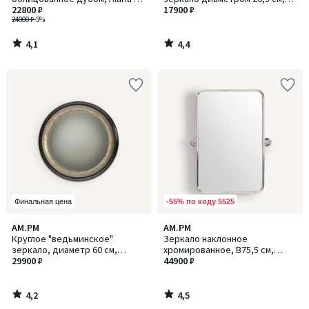
Алариа
22800 ₽
Саманта
17900 ₽
24000 ₽
-5%
4,1
4,4
/
/
5
5
-55% по коду 5525
Финальная цена
4,2
4,5
AM.PM
AM.PM
/ 5
/ 5
Круглое "ведьминское"
Зеркало наклонное
зеркало, диаметр 60 см,
хромированное, В75,5 см,
Samantha / Саманта
29900 ₽
Cassandre / Кассандр
44900 ₽
4,2
4,5
/
/