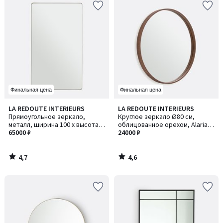
Финальная цена
Финальная цена
4,7
4,6
LA REDOUTE INTERIEURS
LA REDOUTE INTERIEURS
/ 5
/ 5
Прямоугольное зеркало,
Круглое зеркало Ø80 см,
металл, ширина 100 x высота
облицованное орехом, Alaria /
170 см, IODUS / ЙОДУС
65000 ₽
Алариа
24000 ₽
4,7
4,6
/
/
5
5