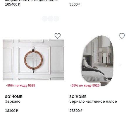
2
тумбой 170 см
105400 ₽
9500 ₽
-55% по коду 5525
-55% по коду 5525
SO'HOME
SO'HOME
Зеркало
Зеркало настенное малое
18100 ₽
28500 ₽