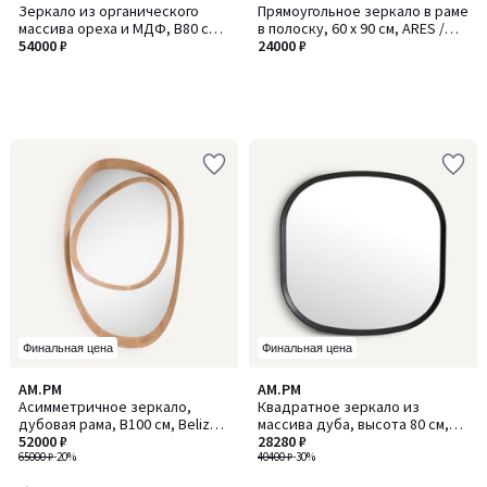
Зеркало из органического
Прямоугольное зеркало в раме
массива ореха и МДФ, В80 см,
в полоску, 60 x 90 см, ARES /
Orion / Орион
54000 ₽
АРЭС
24000 ₽
Финальная цена
Финальная цена
5
AM.PM
AM.PM
/
Асимметричное зеркало,
Квадратное зеркало из
5
дубовая рама, В100 см, Belize /
массива дуба, высота 80 см,
Белиз
52000 ₽
Orion / Орион
28280 ₽
65000 ₽
-20%
40400 ₽
-30%