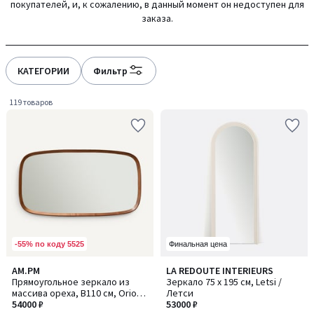
покупателей, и, к сожалению, в данный момент он недоступен для
gauche
droite
заказа.
КАТЕГОРИИ
Фильтр
119 товаров
-55% по коду 5525
Финальная цена
5
5
AM.PM
LA REDOUTE INTERIEURS
/
/
Прямоугольное зеркало из
Зеркало 75 x 195 см, Letsi /
5
5
массива ореха, В110 см, Orion /
Летси
Орион
54000 ₽
53000 ₽