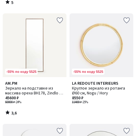
5
/
5
-55% по коду 5525
-55% по коду 5525
3,6
AM.PM
LA REDOUTE INTERIEURS
/ 5
Зеркало на подставке из
Круглое зеркало из ротанга
массива ореха ВH178, Zindlo /
Ø60 см, Nogu / Ногу
Зиндло
45600 ₽
8550 ₽
60000 ₽
-24%
11400 ₽
-25%
3,6
/
5