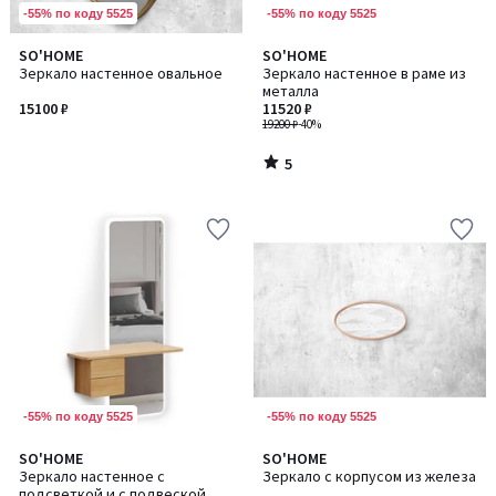
-55% по коду 5525
-55% по коду 5525
5
SO'HOME
SO'HOME
/
Зеркало настенное овальное
Зеркало настенное в раме из
5
металла
15100 ₽
11520 ₽
19200 ₽
-40%
5
/
5
-55% по коду 5525
-55% по коду 5525
SO'HOME
SO'HOME
Количество
Зеркало настенное с
Зеркало с корпусом из железа
цветов:
подсветкой и с подвеской