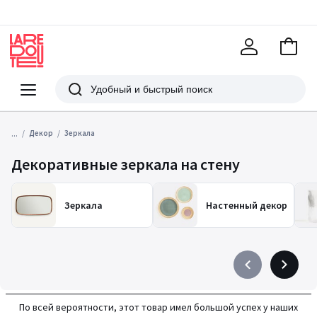
В
корзи
La
Redoute
Меню
Поиск
...
Декор
Зеркала
Декоративные зеркала на стену
Зеркала
Настенный декор
Précédent
Suivant
-
-
défiler
défiler
По всей вероятности, этот товар имел большой успех у наших
à
à