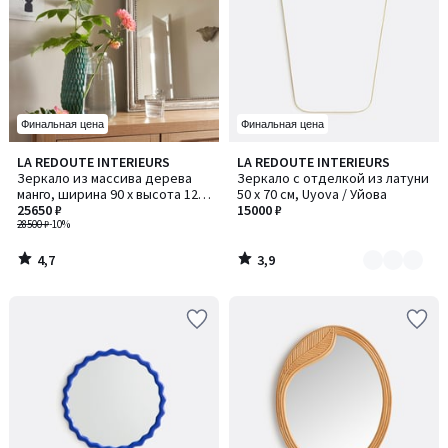
Финальная цена
Финальная цена
4,7
3,9
LA REDOUTE INTERIEURS
LA REDOUTE INTERIEURS
Количество
/ 5
/ 5
Зеркало из массива дерева
Зеркало с отделкой из латуни
цветов:
манго, ширина 90 x высота 120
50 x 70 см, Uyova / Уйова
2
см, AFSAN / АФСАН
25650 ₽
15000 ₽
28500 ₽
-10%
4,7
3,9
/
/
5
5