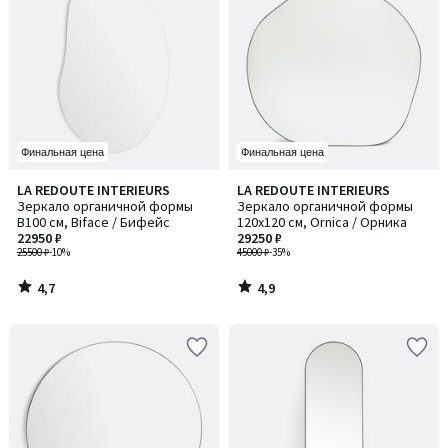
Финальная цена
Финальная цена
4,7
4,9
LA REDOUTE INTERIEURS
LA REDOUTE INTERIEURS
/ 5
/ 5
Зеркало органичной формы
Зеркало органичной формы
В100 см, Biface / Бифейс
120x120 см, Ornica / Орника
22950 ₽
29250 ₽
25500 ₽
-10%
45000 ₽
-35%
4,7
4,9
/
/
5
5