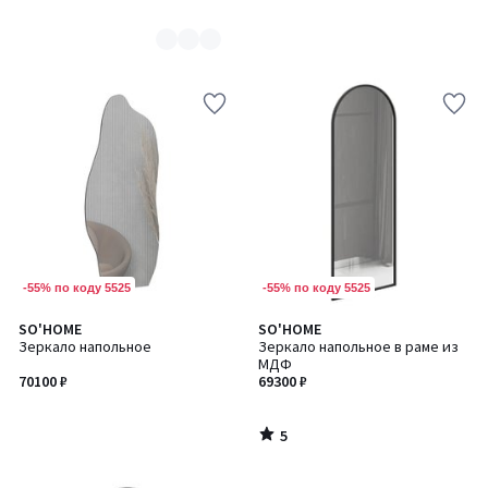
-55% по коду 5525
-55% по коду 5525
5
SO'HOME
SO'HOME
/
Зеркало напольное
Зеркало напольное в раме из
5
МДФ
70100 ₽
69300 ₽
5
/
5