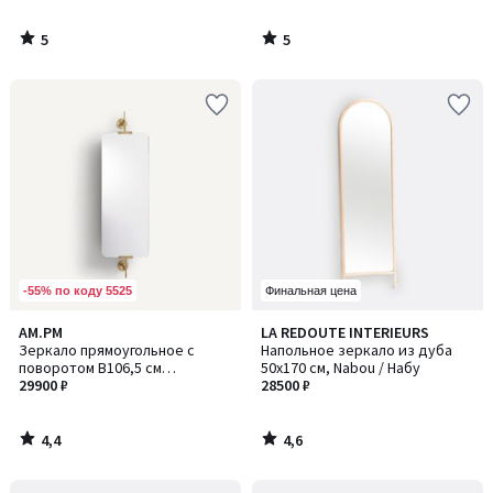
5
5
/
/
5
5
-55% по коду 5525
Финальная цена
4,4
4,6
AM.PM
LA REDOUTE INTERIEURS
/ 5
/ 5
Зеркало прямоугольное с
Напольное зеркало из дуба
поворотом В106,5 см
50x170 см, Nabou / Набу
Cassandre / Кассандра
29900 ₽
28500 ₽
4,4
4,6
/
/
5
5