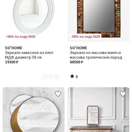
-55% по коду 5525
-55% по коду 5525
5
SO'HOME
SO'HOME
Количество
/
Зеркало навесное из плит
Зеркало из массива манго и
цветов:
5
МДФ диаметр 58 см
массива тропических пород
2
19300 ₽
66500 ₽
5
/
5