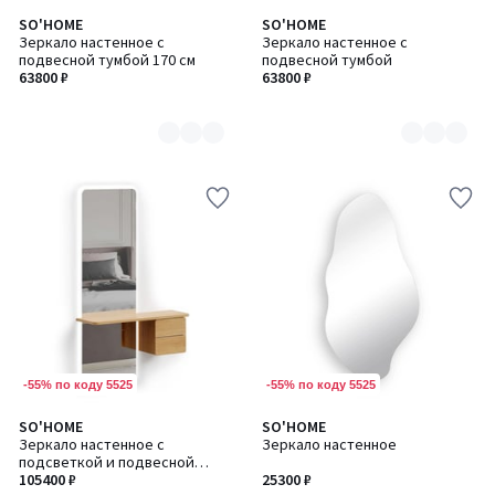
SO'HOME
SO'HOME
Количество
Количество
Зеркало настенное с
Зеркало настенное с
цветов:
цветов:
подвесной тумбой 170 см
подвесной тумбой
2
2
63800 ₽
63800 ₽
-55% по коду 5525
-55% по коду 5525
SO'HOME
SO'HOME
Количество
Зеркало настенное с
Зеркало настенное
цветов:
подсветкой и подвесной
2
тумбой
105400 ₽
25300 ₽