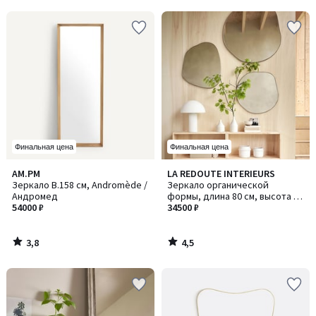
5
5
Финальная цена
Финальная цена
3,8
4,5
AM.PM
LA REDOUTE INTERIEURS
/ 5
/ 5
Зеркало В.158 см, Andromède /
Зеркало органической
Андромед
формы, длина 80 см, высота 80
54000 ₽
см, ORNICA / ОРНИКА
34500 ₽
3,8
4,5
/
/
5
5