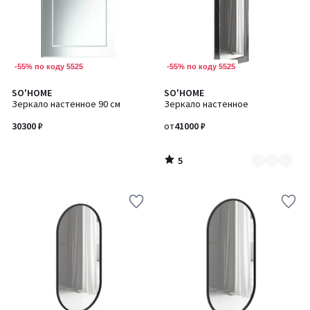
-55% по коду 5525
-55% по коду 5525
5
SO'HOME
SO'HOME
Количество
/
Зеркало настенное 90 см
Зеркало настенное
цветов:
5
2
30300 ₽
от
41000 ₽
5
/
5