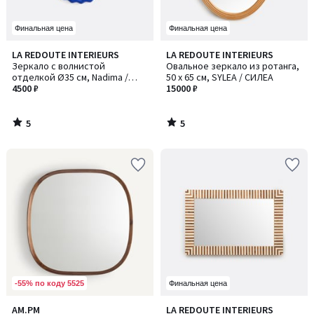
Финальная цена
Финальная цена
5
5
LA REDOUTE INTERIEURS
LA REDOUTE INTERIEURS
/
/
Зеркало с волнистой
Овальное зеркало из ротанга,
5
5
отделкой Ø35 см, Nadima /
50 x 65 см, SYLEA / СИЛЕА
Надима
4500 ₽
15000 ₽
5
5
/
/
5
5
-55% по коду 5525
Финальная цена
AM.PM
LA REDOUTE INTERIEURS