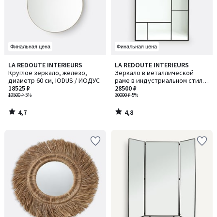
Финальная цена
Финальная цена
4,7
4,8
LA REDOUTE INTERIEURS
LA REDOUTE INTERIEURS
/ 5
/ 5
Круглое зеркало, железо,
Зеркало в металлической
диаметр 60 см, IODUS / ИОДУС
раме в индустриальном стиле,
18525 ₽
120x90 см, Lenaig / Ленэг
28500 ₽
19500 ₽
-5%
30000 ₽
-5%
4,7
4,8
/
/
5
5