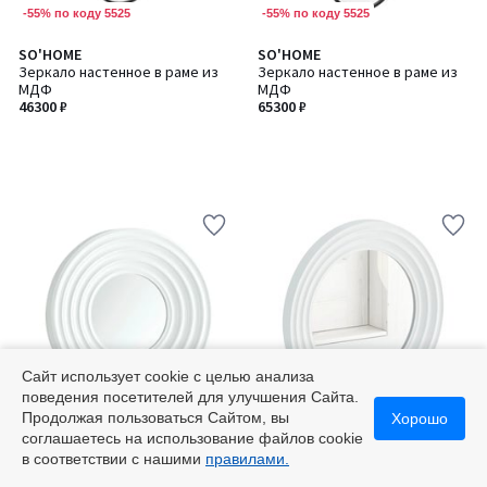
-55% по коду 5525
-55% по коду 5525
SO'HOME
SO'HOME
Зеркало настенное в раме из
Зеркало настенное в раме из
МДФ
МДФ
46300 ₽
65300 ₽
Сайт использует cookie с целью анализа
поведения посетителей для улучшения Сайта.
-55% по коду 5525
-55% по коду 5525
Продолжая пользоваться Сайтом, вы
Хорошо
соглашаетесь на использование файлов cookie
SO'HOME
SO'HOME
Количество
Количество
в соответствии с нашими
правилами.
Зеркало навесное из плит
Зеркало навесное из плит
цветов:
цветов:
МДФ диаметр 40 см
МДФ диаметр 47 см