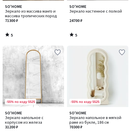
5
5
SO'HOME
SO'HOME
/
/
Зеркало из массива манго и
Зеркало настенное с полкой
5
5
массива тропических пород
71300 ₽
24700 ₽
5
5
/
/
5
5
-55% по коду 5525
-55% по коду 5525
5
SO'HOME
SO'HOME
Количество
/
Зеркало напольное с
Зеркало напольное в мягкой
цветов:
5
корпусом из железа
раме из букле, 186 см
2
31200 ₽
70300 ₽