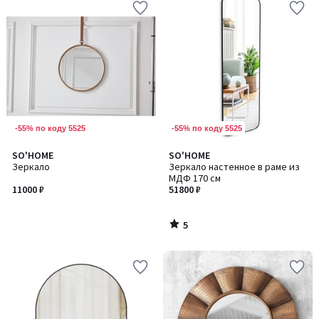
-55% по коду 5525
-55% по коду 5525
5
SO'HOME
SO'HOME
/
Зеркало
Зеркало настенное в раме из
5
МДФ 170 см
11000 ₽
51800 ₽
5
/
5