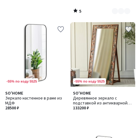
5
/
5
-55% по коду 5525
-55% по коду 5525
SO'HOME
SO'HOME
Зеркало настенное в раме из
Деревянное зеркало с
МДФ
подставкой из антикварной
28500 ₽
древесины манго
133200 ₽