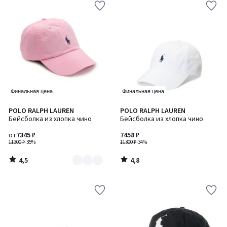
Финальная цена
Финальная цена
4,5
4,8
POLO RALPH LAUREN
POLO RALPH LAUREN
Количество
/ 5
/ 5
Бейсболка из хлопка чино
Бейсболка из хлопка чино
цветов:
2
от
7345 ₽
7458 ₽
11300 ₽
-35%
11300 ₽
-34%
4,5
4,8
/
/
5
5