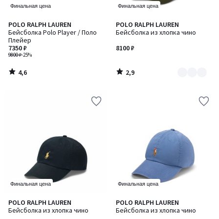
Финальная цена
Финальная цена
4,6
2,9
POLO RALPH LAUREN
POLO RALPH LAUREN
Количество
/ 5
/ 5
Бейсболка Polo Player / Поло
Бейсболка из хлопка чино
цветов:
Плейер
3
7350 ₽
8100 ₽
9800 ₽
-25%
4,6
2,9
/
/
5
5
Финальная цена
Финальная цена
4,2
5
POLO RALPH LAUREN
POLO RALPH LAUREN
/ 5
/
Бейсболка из хлопка чино
Бейсболка из хлопка чино
5