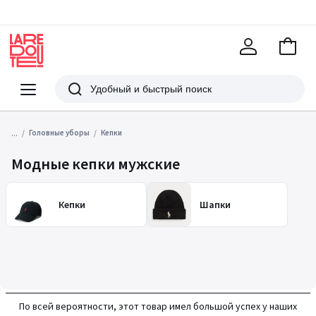
В
корзи
La
Redoute
Меню
Поиск
...
Головные уборы
Кепки
Модные кепки мужские
Кепки
Шапки
По всей вероятности, этот товар имел большой успех у наших