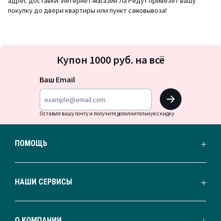
адрес доставки. Интернет-магазин Ла Редут привезет вашу
покупку до двери квартиры или пункт самовывоза!
Подписка
Купон 1000 руб. на всё
на
новости
Ваш Email
OK
Оставьте вашу почту и получите дополнительную скидку
ПОМОЩЬ
НАШИ СЕРВИСЫ
О КОМПАНИИ