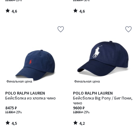
11300 ₽
-29%
11300 ₽
-30%
4,6
4,6
/
/
5
5
Финальная цена
Финальная цена
4,5
4,2
POLO RALPH LAUREN
POLO RALPH LAUREN
/ 5
/ 5
Бейсболка из хлопка чино
Бейсболка Big Pony / Биг Пони,
чино
8475 ₽
9600 ₽
11300 ₽
-25%
12800 ₽
-25%
4,5
4,2
/
/
5
5