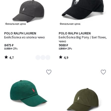
Финальная цена
Финальная цена
4,7
4,9
POLO RALPH LAUREN
POLO RALPH LAUREN
Количество
/ 5
/ 5
Бейсболка из хлопка чино
Бейсболка Big Pony / Биг Пони,
цветов:
чино
2
8475 ₽
9088 ₽
11300 ₽
-25%
12800 ₽
-29%
4,7
4,9
/
/
5
5