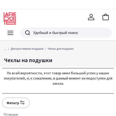
В
корзи
La
Redoute
Меню
Поиск
...
Декоративные подушки
Чехлы для подушек
Чехлы на подушки
По всей вероятности, этот товар имел большой успех у наших
покупателей, и, к сожалению, в данный момент он недоступен для
заказа.
Фильтр
76 товаров