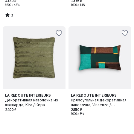
Boreo / Борео
4730 ₽
Лена
1376 ₽
8600 ₽
-45%
1600 ₽
-14%
2
/
5
LA REDOUTE INTERIEURS
LA REDOUTE INTERIEURS
Декоративная наволочка из
Прямоугольная декоративная
жаккарда, Kira / Кира
наволочка, Vincenzo /
2400 ₽
Винченцо
2850 ₽
3000 ₽
-5%