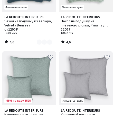
Финальная цена
Финальная цена
4,6
4,6
LA REDOUTE INTERIEURS
LA REDOUTE INTERIEURS
Количество
/ 5
/ 5
Чехол на подушку из велюра,
Чехол на подушку из
цветов:
Velvet / Вельвет
плетеного хлопка, Panama /
2
от
1200 ₽
Панама
1200 ₽
1600 ₽
-25%
1600 ₽
-25%
4,6
4,6
/
/
5
5
-55% по коду 5525
Финальная цена
4,3
4,4
LA REDOUTE INTERIEURS
LA REDOUTE INTERIEURS
Количество
/ 5
/ 5
Наволочка для подушки
Хлопковый чехол для