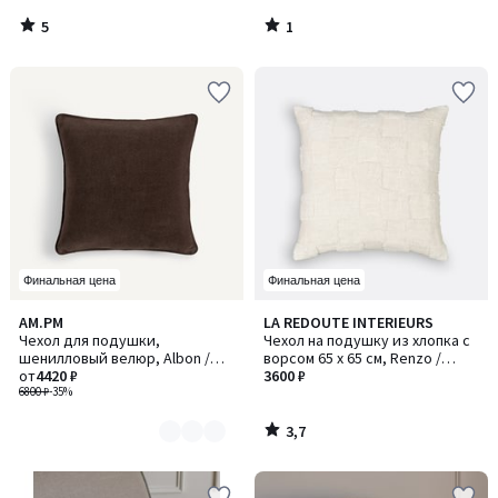
5
1
/
/
5
5
Финальная цена
Финальная цена
3,7
AM.PM
LA REDOUTE INTERIEURS
Количество
/ 5
Чехол для подушки,
Чехол на подушку из хлопка с
цветов:
шенилловый велюр, Albon /
ворсом 65 x 65 см, Renzo /
2
Албон
от
4420 ₽
Рензо
3600 ₽
6800 ₽
-35%
3,7
/
5