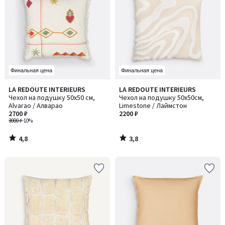
Финальная цена
Финальная цена
4,8
3,8
LA REDOUTE INTERIEURS
LA REDOUTE INTERIEURS
/ 5
/ 5
Чехол на подушку 50x50 см,
Чехол на подушку 50x50см,
Alvarao / Алварао
Limestone / Лаймстон
2700 ₽
2200 ₽
3000 ₽
-10%
4,8
3,8
/
/
5
5