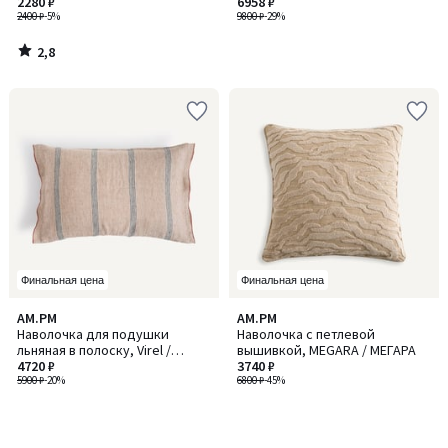
2280 ₽
Cirrus / Сиррус
6958 ₽
2400 ₽
-5%
9800 ₽
-29%
2,8
/
5
Финальная цена
Финальная цена
AM.PM
AM.PM
Наволочка для подушки
Наволочка с петлевой
льняная в полоску, Virel /
вышивкой, MEGARA / МЕГАРА
Вирел
4720 ₽
3740 ₽
5900 ₽
-20%
6800 ₽
-45%