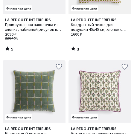
Финальная цена
Финальная цена
5
3
LA REDOUTE INTERIEURS
LA REDOUTE INTERIEURS
/
/
Прямоугольная наволочка из
Квадратный чехол для
5
5
хлопка, набивной рисунок в
подушки 45x45 см, хлопок с
клетку, OSWALD / ОСВАЛЬД
2090 ₽
цветочным принтом, DELILA /
1600 ₽
2200 ₽
-5%
ДЕЛИЛА
5
3
/
/
5
5
Финальная цена
Финальная цена
5
LA REDOUTE INTERIEURS
LA REDOUTE INTERIEURS
/
Квадратный чехол для
Чехол для подушки из хлопка