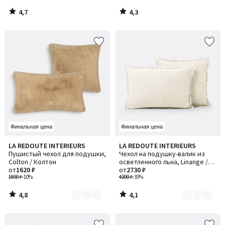
4,7
4,3
/
/
5
5
Финальная цена
Финальная цена
4,8
4,1
LA REDOUTE INTERIEURS
LA REDOUTE INTERIEURS
Количество
Количество
/ 5
/ 5
Пушистый чехол для подушки,
Чехол на подушку-валик из
цветов:
цветов:
Colton / Колтон
осветленного льна, Linange /
2
3
от
1620 ₽
Линанж
от
2730 ₽
1800 ₽
-10%
4200 ₽
-35%
4,8
4,1
/
/
5
5