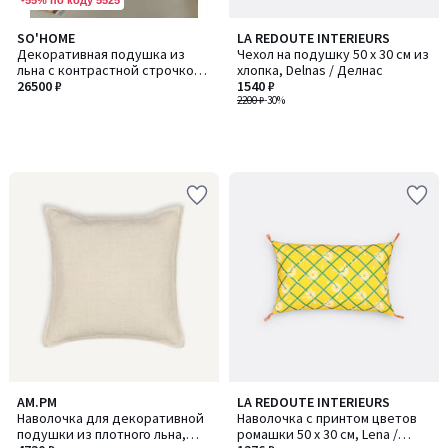
SO'HOME
LA REDOUTE INTERIEURS
Декоративная подушка из
Чехол на подушку 50 x 30 см из
льна с контрастной строчкой,
хлопка, Delnas / Делнас
45х45 см.
26500 ₽
1540 ₽
2200 ₽
-30%
2
AM.PM
LA REDOUTE INTERIEURS
/
Наволочка для декоративной
Наволочка с принтом цветов
5
подушки из плотного льна,
ромашки 50 x 30 см, Lena /