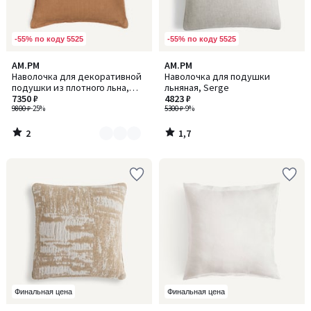
-55% по коду 5525
-55% по коду 5525
2
1,7
AM.PM
AM.PM
Количество
/
/ 5
Наволочка для декоративной
Наволочка для подушки
цветов:
5
подушки из плотного льна,
льняная, Serge
2
Boreo / Борео
7350 ₽
4823 ₽
9800 ₽
-25%
5300 ₽
-9%
2
1,7
/
/
5
5
Финальная цена
Финальная цена