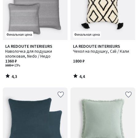
Финальная цена
Финальная цена
4,3
4,4
LA REDOUTE INTERIEURS
LA REDOUTE INTERIEURS
/ 5
/ 5
Наволочка для подушки
Чехол на подушку, Cali / Кали
хлопковая, Nedo / Недо
1360 ₽
1800 ₽
1600 ₽
-15%
4,3
4,4
/
/
5
5