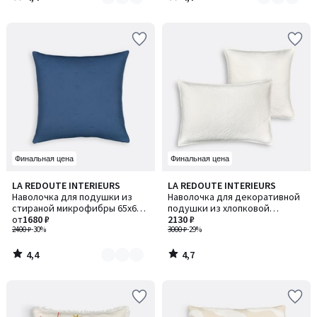
/
/
5
5
Финальная цена
Финальная цена
4,4
4,7
LA REDOUTE INTERIEURS
LA REDOUTE INTERIEURS
Количество
/ 5
/ 5
Наволочка для подушки из
Наволочка для декоративной
цветов:
стираной микрофибры 65x65
подушки из хлопковой
2
см, Loja / Лоджа
от
1680 ₽
перкали, Tropical / Тропикал
2130 ₽
2400 ₽
-30%
3000 ₽
-29%
4,4
4,7
/
/
5
5