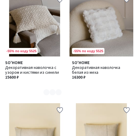
-55% по коду 5525
-55% по коду 5525
SO'HOME
SO'HOME
Количество
Декоративная наволочка с
Декоративная наволочка
цветов:
узором и кистями из синели
белая из меха
3
15600 ₽
16300 ₽