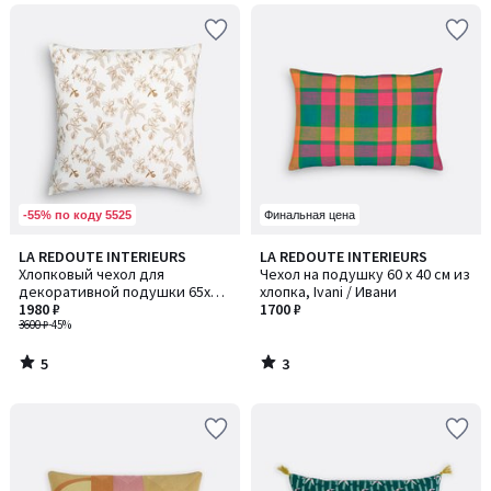
-55% по коду 5525
Финальная цена
5
3
LA REDOUTE INTERIEURS
LA REDOUTE INTERIEURS
/
/
Хлопковый чехол для
Чехол на подушку 60 x 40 см из
5
5
декоративной подушки 65x65
хлопка, Ivani / Ивани
см, Granadille / Гранадиль
1980 ₽
1700 ₽
3600 ₽
-45%
5
3
/
/
5
5