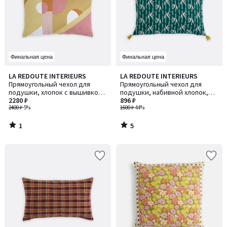
Финальная цена
Финальная цена
1
5
LA REDOUTE INTERIEURS
LA REDOUTE INTERIEURS
/
/
Прямоугольный чехол для
Прямоугольный чехол для
5
5
подушки, хлопок с вышивкой,
подушки, набивной хлопок,
геометрический узор, DYONIS
2280 ₽
YASUO / ЯСУО
896 ₽
/ ДИОНИС
2400 ₽
-5%
1600 ₽
-44%
1
5
/
/
5
5