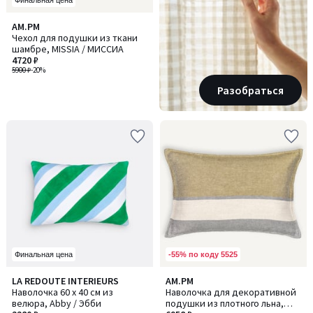
Финальная цена
AM.PM
Чехол для подушки из ткани
шамбре, MISSIA / МИССИА
4720 ₽
5900 ₽
-20%
Разобраться
-55% по коду 5525
Финальная цена
2,8
LA REDOUTE INTERIEURS
AM.PM
/ 5
Наволочка 60 x 40 см из
Наволочка для декоративной
велюра, Abby / Эбби
подушки из плотного льна,