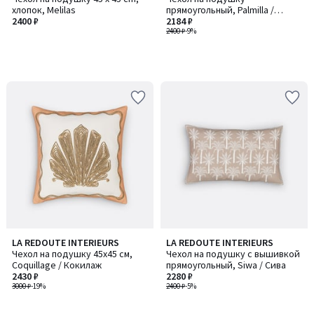
хлопок, Melilas
прямоугольный, Palmilla /
2400 ₽
Палмилла
2184 ₽
2400 ₽
-9%
LA REDOUTE INTERIEURS
LA REDOUTE INTERIEURS
Чехол на подушку 45x45 см,
Чехол на подушку с вышивкой
Coquillage / Кокилаж
прямоугольный, Siwa / Сива
2430 ₽
2280 ₽
3000 ₽
-19%
2400 ₽
-5%