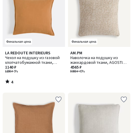
Финальная цена
Финальная цена
4
LA REDOUTE INTERIEURS
AM.PM
/
Чехол на подушку из газовой
Наволочка на подушку из
5
хлопчатобумажной ткани,
жаккардовой ткани, AGOSTINA
Kumla / Кумла
1140 ₽
/ АГОСТИНА
4565 ₽
1200 ₽
-5%
8300 ₽
-45%
4
/
5