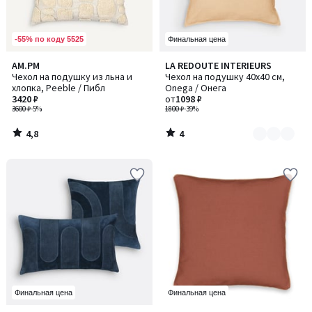
-55% по коду 5525
Финальная цена
4,8
4
AM.PM
LA REDOUTE INTERIEURS
Количество
/ 5
/
Чехол на подушку из льна и
Чехол на подушку 40x40 см,
цветов:
5
хлопка, Peeble / Пибл
Onega / Онега
2
3420 ₽
от
1098 ₽
3600 ₽
-5%
1800 ₽
-39%
4,8
4
/
/
5
5
Финальная цена
Финальная цена