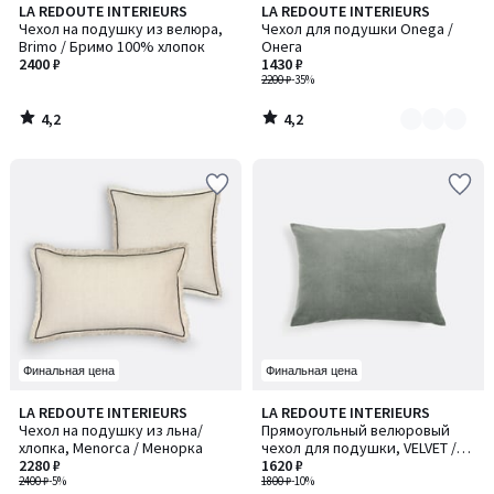
4,2
4,2
LA REDOUTE INTERIEURS
LA REDOUTE INTERIEURS
Количество
/ 5
/ 5
Чехол на подушку из велюра,
Чехол для подушки Onega /
цветов:
Brimo / Бримо 100% хлопок
Онега
2
2400 ₽
1430 ₽
2200 ₽
-35%
4,2
4,2
/
/
5
5
Финальная цена
Финальная цена
4,7
4,3
LA REDOUTE INTERIEURS
LA REDOUTE INTERIEURS
/ 5
/ 5
Чехол на подушку из льна/
Прямоугольный велюровый
хлопка, Menorca / Менорка
чехол для подушки, VELVET /
2280 ₽
ВЕЛВЕТ
1620 ₽
2400 ₽
-5%
1800 ₽
-10%