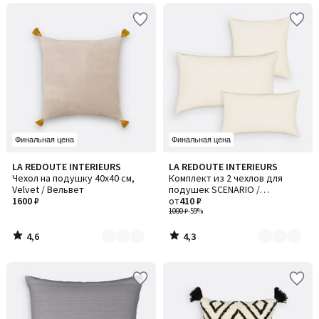
Финальная цена
Финальная цена
4,6
4,3
LA REDOUTE INTERIEURS
LA REDOUTE INTERIEURS
Количество
Количество
/ 5
/ 5
Чехол на подушку 40x40 см,
Комплект из 2 чехлов для
цветов:
цветов:
Velvet / Вельвет
подушек SCENARIO /
4
6
1600 ₽
СЦЕНАРИО
от
410 ₽
1000 ₽
-59%
4,6
4,3
/
/
5
5