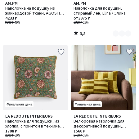
3,8
AM.PM
AM.PM
Количество
/ 5
Наволочка на подушку из
Наволочка для подушки,
цветов:
жаккардовой ткани, AGOSTINA
стираный лен, Elina / Элина
4
/ АГОСТИНА
4233 ₽
от
3975 ₽
8300 ₽
-49%
5300 ₽
-25%
3,8
/
5
Финальная цена
Финальная цена
5
1
LA REDOUTE INTERIEURS
LA REDOUTE INTERIEURS
/
/
Наволочка для подушки, из
Велюровая наволочка для
5
5
хлопка, с принтом в технике
декоративной подушки,
блок-принт, SHANDIRA /
1708 ₽
TABAKA / ТАБАКА
1560 ₽
ШАНДИРА
2800 ₽
-39%
2400 ₽
-35%