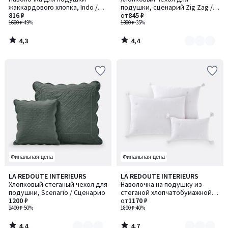
цветов:
жаккардового хлопка, Indo /
подушки, сценарий Zig Zag /
2
Индо
816 ₽
Зиг Заг
от
845 ₽
1600 ₽
-49%
1300 ₽
-35%
4,3
4,4
/
/
5
5
Финальная цена
Финальная цена
4,4
4,7
LA REDOUTE INTERIEURS
LA REDOUTE INTERIEURS
Количество
Количество
/ 5
/ 5
Хлопковый стеганый чехол для
Наволочка на подушку из
цветов:
цветов:
подушки, Scenario / Сценарио
стеганой хлопчатобумажной
2
5
1200 ₽
газовой ткани, Kumla / Кумла
от
1170 ₽
2400 ₽
-50%
1800 ₽
-40%
4,4
4,7