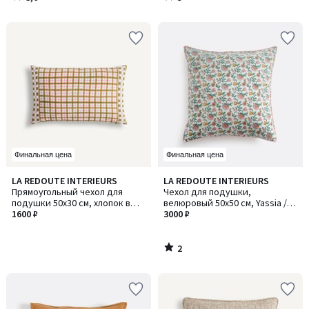
/
/
5
5
Финальная цена
Финальная цена
2
LA REDOUTE INTERIEURS
LA REDOUTE INTERIEURS
/
Прямоугольный чехол для
Чехол для подушки,
5
подушки 50x30 см, хлопок в
велюровый 50x50 см, Yassia /
клетку, DELILA / ДЕЛИЛА
1600 ₽
Яссиа
3000 ₽
2
/
5