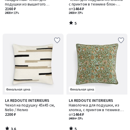
5
подушки из вышитого
с принтом в технике блок-
хлопкового велюра, JANAE /
2160 ₽
принт, SHANDIRA / ШАНДИРА
от
1464 ₽
ДЖАНАЕ
2400 ₽
-10%
2400 ₽
-39%
5
/
5
Финальная цена
Финальная цена
3,6
5
LA REDOUTE INTERIEURS
LA REDOUTE INTERIEURS
/ 5
/
Чехол на подушку 45x45 см,
Наволочка для подушки, из
5
Nelio / Нелио
хлопка, с принтом в технике
2200 ₽
блок-принт, SHANDIRA /
от
1464 ₽
ШАНДИРА
2400 ₽
-39%
3,6
5