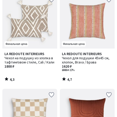
Финальная цена
Финальная цена
4,3
4,7
LA REDOUTE INTERIEURS
LA REDOUTE INTERIEURS
/ 5
/ 5
Чехол на подушку из хлопка в
Чехол для подушки 45x45 см,
тафтинговом стиле, Cali / Кали
хлопок, Brava / Брава
1800 ₽
1620 ₽
1800 ₽
-10%
4,3
4,7
/
/
5
5