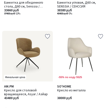
Банкетка для обеденного
Банкетка угловая, Д60 см,
стола, Д60 см, Senssia /
SENSSIA / СЕНССИЯ
Сенссиа
33660 руб
38380 руб
37400 руб
-10%
40400 руб
-5%
-55% по коду 5525
Финальная цена
4,7
AM.PM
SO'HOME
/ 5
Кресло для столовой
Кресло из металла
вращающееся, Asyar / Азйар
43400 руб
38000 руб