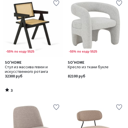
-55% по коду 5525
-55% по коду 5525
3
SO'HOME
SO'HOME
/
Стул из массива гевеи и
Кресло из ткани букле
5
искусственного ротанга
32300 руб
82100 руб
3
/
5