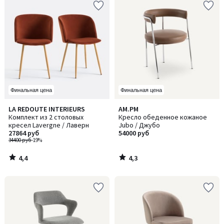
Финальная цена
Финальная цена
4,4
4,3
LA REDOUTE INTERIEURS
AM.PM
/ 5
/ 5
Комплект из 2 столовых
Кресло обеденное кожаное
кресел Lavergne / Лаверн
Jubo / Джубо
27864 руб
54000 руб
34400 руб
-19%
4,4
4,3
/
/
5
5