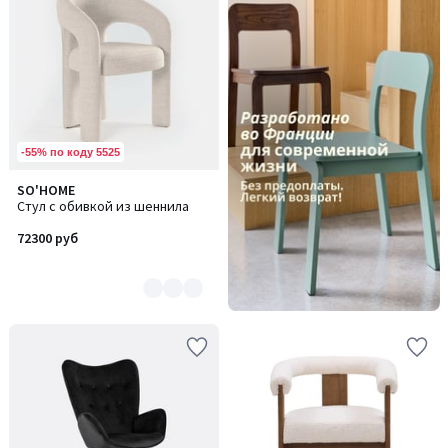
-55% по коду 5525
SO'HOME
Количество
Стул с обивкой из шеннила
цветов:
11
72300 руб