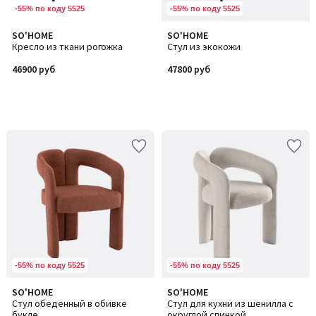
-55% по коду 5525
-55% по коду 5525
SO'HOME
SO'HOME
Кресло из ткани рогожка
Стул из экокожи
46900 руб
47800 руб
-55% по коду 5525
-55% по коду 5525
SO'HOME
SO'HOME
Количество
Стул обеденный в обивке
Стул для кухни из шенилла с
цветов:
букле
округлой спинкой