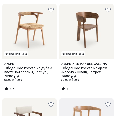
5
5
Финальная цена
Финальная цена
4,4
3
AM.PM
AM.PM X EMMANUEL GALLINA
/ 5
/
Обеденное кресло из дуба и
Обеденное кресло из ореха
5
плетеной соломы, Fermyo /
(массив и шпон), на трех
Фермйо
48300 руб
ножках, MARAIS / МАРЭ, дизайн
56000 руб
69000 руб
-30%
Эммануэля Галлины
80000 руб
-30%
4,4
3
/
/
5
5