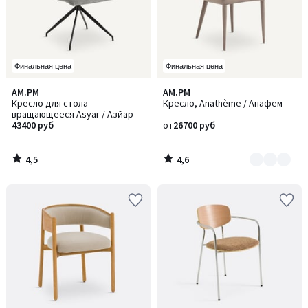
Финальная цена
Финальная цена
4,5
4,6
AM.PM
AM.PM
Количество
/ 5
/ 5
Кресло для стола
Кресло, Anathème / Анафем
цветов:
вращающееся Asyar / Азйар
2
43400 руб
от
26700 руб
4,5
4,6
/
/
5
5