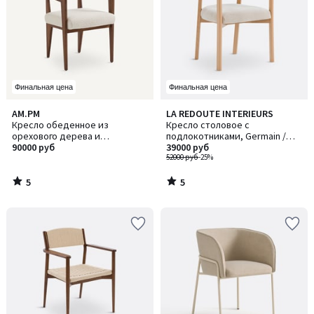
Финальная цена
Финальная цена
5
5
AM.PM
LA REDOUTE INTERIEURS
/
/
Кресло обеденное из
Кресло столовое с
5
5
орехового дерева и
подлокотниками, Germain /
буклированной ткани, Izag /
90000 руб
Джерман
39000 руб
Изаг
52000 руб
-25%
5
5
/
/
5
5