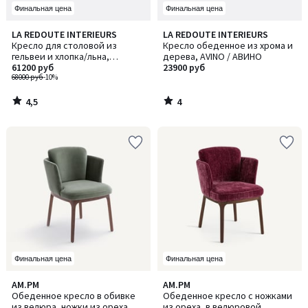
Финальная цена
Финальная цена
4,5
4
LA REDOUTE INTERIEURS
LA REDOUTE INTERIEURS
/ 5
/
Кресло для столовой из
Кресло обеденное из хрома и
5
гельвеи и хлопка/льна,
дерева, AVINO / АВИНО
Natesse / Натесс
61200 руб
23900 руб
68000 руб
-10%
4,5
4
/
/
5
5
Финальная цена
Финальная цена
4
5
AM.PM
AM.PM
/
/
Обеденное кресло в обивке
Обеденное кресло с ножками
5
5
из велюра, ножки из ореха,
из ореха, в велюровой