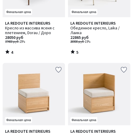
Финальная цена
Финальная цена
4
5
LA REDOUTE INTERIEURS
LA REDOUTE INTERIEURS
/
/
Кресло из массива ясеня с
Обеденное кресло, Laika /
5
5
плетением, Dorau / Доро
Лаика
28050 руб
22865 руб
37400 руб
-25%
26900 руб
-15%
4
5
/
/
5
5
Финальная цена
Финальная цена
LA REDOUTE INTERIEURS
LA REDOUTE INTERIEURS