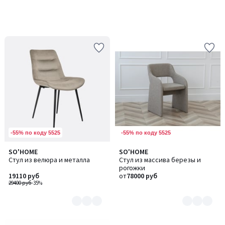
-55% по коду 5525
-55% по коду 5525
SO'HOME
SO'HOME
Количество
Количество
Стул из велюра и металла
Стул из массива березы и
цветов:
цветов:
рогожки
2
3
19110 руб
от
78000 руб
29400 руб
-35%