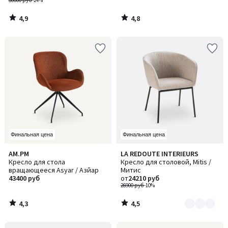
60000 руб
-24%
4,9
4,8
/
/
5
5
Финальная цена
Финальная цена
4,3
4,5
AM.PM
LA REDOUTE INTERIEURS
Количество
/ 5
/ 5
Кресло для стола
Кресло для столовой, Mitis /
цветов:
вращающееся Asyar / Азйар
Митис
2
43400 руб
от
24210 руб
26900 руб
-10%
4,3
4,5
/
/
5
5