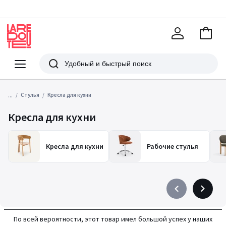
В
корзи
La
Redoute
Меню
Поиск
...
Стулья
Кресла для кухни
Кресла для кухни
Кресла для кухни
Рабочие стулья
Précédent
Suivant
-
-
défiler
défiler
По всей вероятности, этот товар имел большой успех у наших
à
à