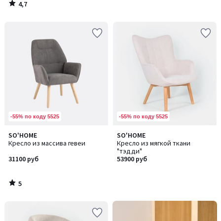
4,7
/
5
-55% по коду 5525
-55% по коду 5525
5
SO'HOME
SO'HOME
/
Кресло из массива гевеи
Кресло из мягкой ткани
5
"тэдди"
31100 руб
53900 руб
5
/
5