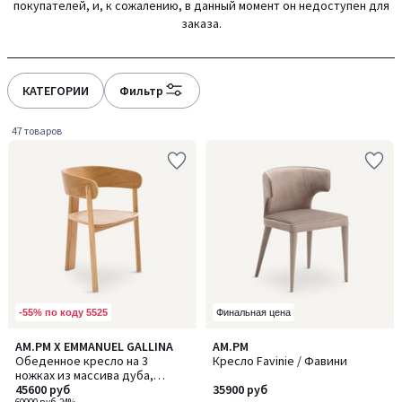
покупателей, и, к сожалению, в данный момент он недоступен для
gauche
droite
заказа.
КАТЕГОРИИ
Фильтр
47 товаров
-55% по коду 5525
Финальная цена
4,9
4,8
AM.PM X EMMANUEL GALLINA
AM.PM
/ 5
/ 5
Обеденное кресло на 3
Кресло Favinie / Фавини
ножках из массива дуба,
MARAIS/МАРЭС
45600 руб
35900 руб