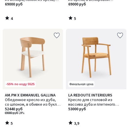
Jabote / Джабот
69000 руб
обивке, Jabote / Джабот
69000 руб
4
5
/
/
5
5
-55% по коду 5525
Финальная цена
5
3,9
AM.PM X EMMANUEL GALLINA
LA REDOUTE INTERIEURS
/
/ 5
Обеденное кресло из дуба,
Кресло для столовой из
5
со шпоном, в обивке из букле,
массива дуба и плетеного
Marais / Марэ
52440 руб
материала, Pipo / Пипо
53000 руб
69000 руб
-24%
5
3,9
/
/