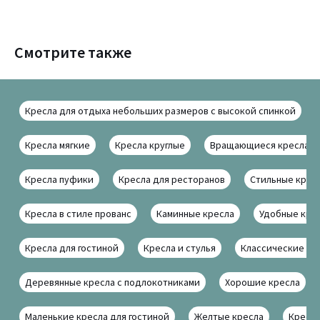
Смотрите также
Кресла для отдыха небольших размеров с высокой спинкой
Кресла мягкие
Кресла круглые
Вращающиеся кресла
Кресла пуфики
Кресла для ресторанов
Стильные крес
Кресла в стиле прованс
Каминные кресла
Удобные кре
Кресла для гостиной
Кресла и стулья
Классические кр
Деревянные кресла с подлокотниками
Хорошие кресла
Маленькие кресла для гостиной
Желтые кресла
Кресла