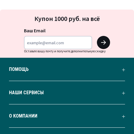
Подписка
Купон 1000 руб. на всё
на
новости
Ваш Email
OK
Оставьте вашу почту и получите дополнительную скидку
ПОМОЩЬ
НАШИ СЕРВИСЫ
О КОМПАНИИ