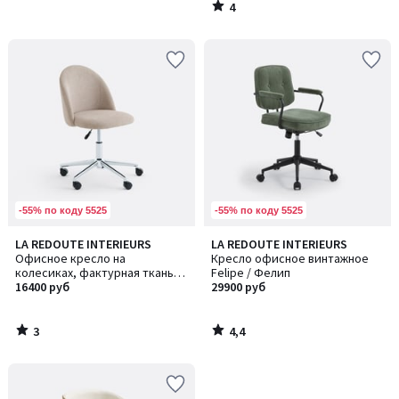
4
/
5
-55% по коду 5525
-55% по коду 5525
3
4,4
LA REDOUTE INTERIEURS
LA REDOUTE INTERIEURS
/
/ 5
Офисное кресло на
Кресло офисное винтажное
5
колесиках, фактурная ткань,
Felipe / Фелип
BRITTY / БРИТТИ
16400 руб
29900 руб
3
4,4
/
/
5
5