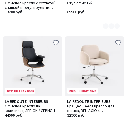
Офисное кресло с сетчатой
Стул офисный
цветов:
спинкой и регулируемым
5
подголовником
13200 руб
65500 руб
-55% по коду 5525
-55% по коду 5525
4
LA REDOUTE INTERIEURS
LA REDOUTE INTERIEURS
/
Офисное кресло на
Вращающееся кресло для
5
колесиках, SERION / СЕРИОН
офиса, BELLAGIO /
44900 руб
БЕЛЛАДЖИО
32900 руб