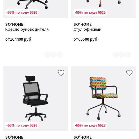
-55% по коду 5525
-55% по коду 5525
SO'HOME
SO'HOME
Количество
Количество
Кресло руководителя
Стул офисный
цветов:
цветов:
9
5
от
164400 руб
от
65500 руб
-55% по коду 5525
-55% по коду 5525
SO'HOME
SO'HOME
Количество