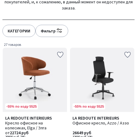
покупателей, и, к сожалению, в данный момент он недоступен для
gauche
droite
заказа.
КАТЕГОРИИ
Фильтр
27 товаров
-55% по коду 5525
-55% по коду 5525
4,4
3,8
LA REDOUTE INTERIEURS
LA REDOUTE INTERIEURS
Количество
/ 5
/ 5
Кресло офисное на
Офисное кресло, Azzo / Аззо
цветов:
колесиках, Elga / Элга
2
от
22724 руб
26649 руб