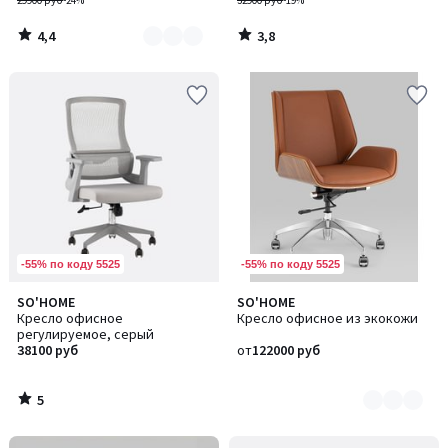
29900 руб
-24%
32900 руб
-19%
4,4
3,8
/
/
5
5
-55% по коду 5525
-55% по коду 5525
5
SO'HOME
SO'HOME
Количество
/
Кресло офисное
Кресло офисное из экокожи
цветов:
5
регулируемое, серый
2
38100 руб
от
122000 руб
5
/
5