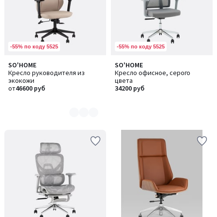
-55% по коду 5525
-55% по коду 5525
SO'HOME
SO'HOME
Количество
Кресло руководителя из
Кресло офисное, серого
цветов:
экокожи
цвета
3
от
46600 руб
34200 руб