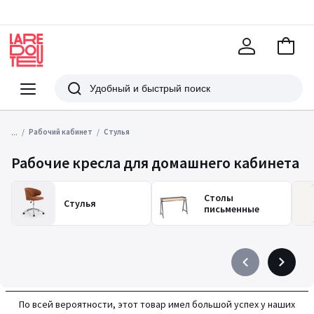
В
корзи
La
Redoute
Меню
Поиск
...
Рабочий кабинет
Стулья
Рабочие кресла для домашнего кабинета
Столы
Стулья
письменные
Précédent
Suivant
-
-
défiler
défiler
По всей вероятности, этот товар имел большой успех у наших
à
à