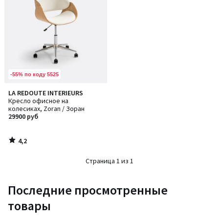
-55% по коду 5525
4,2
LA REDOUTE INTERIEURS
/ 5
Кресло офисное на
колесиках, Zoran / Зоран
29900 руб
4,2
/
5
Страница 1 из 1
Последние просмотренные
товары