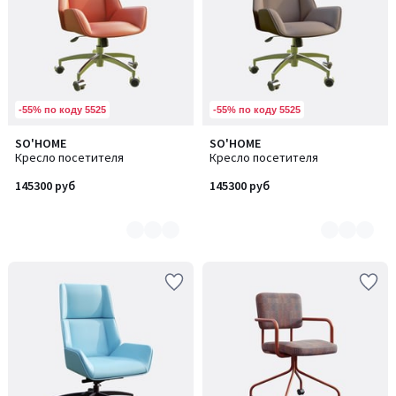
-55% по коду 5525
-55% по коду 5525
SO'HOME
SO'HOME
Количество
Количество
Кресло посетителя
Кресло посетителя
цветов:
цветов:
5
3
145300 руб
145300 руб