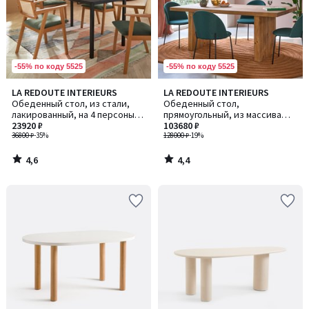
-55% по коду 5525
-55% по коду 5525
4,6
4,4
LA REDOUTE INTERIEURS
LA REDOUTE INTERIEURS
/ 5
/ 5
Обеденный стол, из стали,
Обеденный стол,
лакированный, на 4 персоны,
прямоугольный, из массива
HIBA / ХИБА
23920 ₽
сосны, на 8–10 персон, MALIO /
103680 ₽
36800 ₽
-35%
МАЛИО
128000 ₽
-19%
4,6
4,4
/
/
5
5