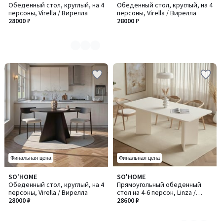
Обеденный стол, круглый, на 4
Обеденный стол, круглый, на 4
цветов:
персоны, Virella / Вирелла
персоны, Virella / Вирелла
2
28000 ₽
28000 ₽
Финальная цена
Финальная цена
SO'HOME
SO'HOME
Количество
Обеденный стол, круглый, на 4
Прямоугольный обеденный
цветов:
персоны, Virella / Вирелла
стол на 4-6 персон, Linza /
5
28000 ₽
Линза
28600 ₽