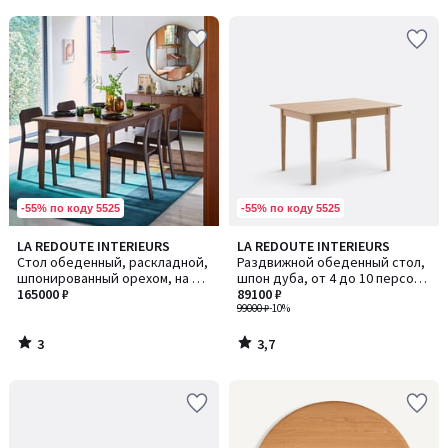
5
-55% по коду 5525
-55% по коду 5525
3
3,7
LA REDOUTE INTERIEURS
LA REDOUTE INTERIEURS
/
/ 5
Стол обеденный, раскладной,
Раздвижной обеденный стол,
5
шпонированный орехом, на 6-
шпон дуба, от 4 до 10 персон,
10 персон, VINTELE / ВИНТЕЛЬ
165000 ₽
TIOGA / ТИОГА
89100 ₽
99000 ₽
-10%
3
3,7
/
/
5
5