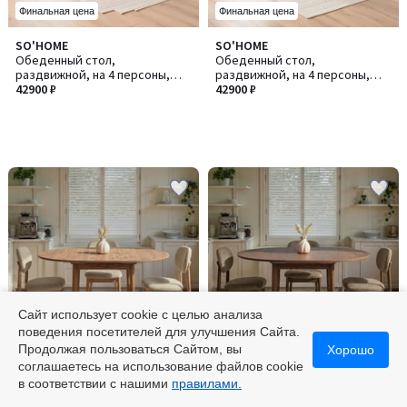
Финальная цена
Финальная цена
SO'HOME
SO'HOME
Обеденный стол,
Обеденный стол,
раздвижной, на 4 персоны,
раздвижной, на 4 персоны,
Vina / Вина
42900 ₽
Vina / Вина 139
42900 ₽
Сайт использует cookie с целью анализа
поведения посетителей для улучшения Сайта.
Финальная цена
Финальная цена
Продолжая пользоваться Сайтом, вы
Хорошо
соглашаетесь на использование файлов cookie
SO'HOME
SO'HOME
в соответствии с нашими
правилами.
Обеденный стол,
Обеденный стол,
раздвижной, на 4 персоны,
раздвижной, на 4 персоны,