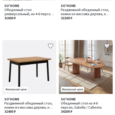
SO'HOME
SO'HOME
Обеденный стол
Раздвижной обеденный стол,
универсальный, на 4-6 персон,
ножки из массива дерева, на 4
Lorenz / Лоренз
31600 ₽
персоны, OliverOpen / Оливер
32200 ₽
Оупен
Финальная цена
Финальная цена
SO'HOME
SO'HOME
Количество
Раздвижной обеденный стол,
Обеденный стол на 4-6
цветов:
ножки из массива дерева, на 4
персон, Sabella / Сабелла
3
персоны, OliverOpen / Оливер
32400 ₽
34200 ₽