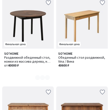
Финальная цена
Финальная цена
SO'HOME
SO'HOME
Количество
Раздвижной обеденный стол,
Обеденный стол раздвижной,
цветов:
ножки из массива дерева, на 4
Vina / Вина
2
персоны, Oliver / Оливер
от
40000 ₽
40600 ₽