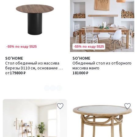
-55% по коду 5525
-55% по коду 5525
SO'HOME
SO'HOME
Количество
Стол обеденный из массива
Обеденный стол из отборного
цветов:
березы D110 см, основание D
массива манго
2
43
от
179800 ₽
181000 ₽