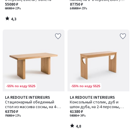
55080 ₽
ЛИОР
87750 ₽
68000 ₽
-19%
135000 ₽
-35%
4,3
/
5
-55% по коду 5525
-55% по коду 5525
4,8
LA REDOUTE INTERIEURS
LA REDOUTE INTERIEURS
/ 5
Стационарный обеденный
Консольный столик, дуб и
стол из массива сосны, на 4-6
шпон дуба, на 2-4 персоны,
персон, MALU / МАЛУ
63750 ₽
MINIMAL / МИНИМАЛ
61380 ₽
75000 ₽
-15%
93000 ₽
-34%
4,8
/