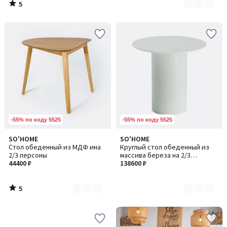
5
/
5
-55% по коду 5525
-55% по коду 5525
5
SO'HOME
SO'HOME
Количество
Количество
/
Стол обеденный из МДФ ина
Круглый стол обеденный из
цветов:
цветов:
5
2/3 персоны
массива береза на 2/3
2
4
44400 ₽
персоны
138600 ₽
5
/
5