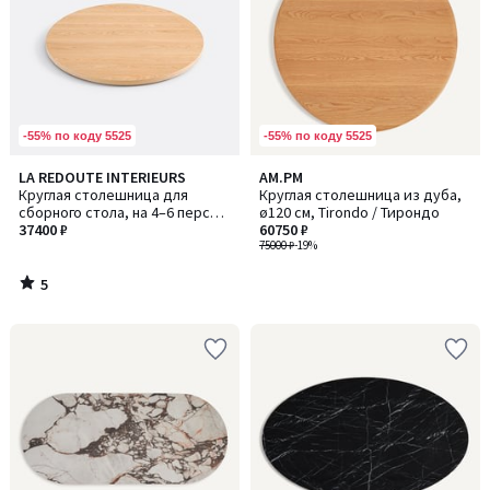
-55% по коду 5525
-55% по коду 5525
5
LA REDOUTE INTERIEURS
AM.PM
/
Круглая столешница для
Круглая столешница из дуба,
5
сборного стола, на 4–6 персон,
ø120 см, Tirondo / Тирондо
ALZAR / АЛЗАР
37400 ₽
60750 ₽
75000 ₽
-19%
5
/
5