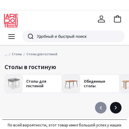
В
корзи
La
Redoute
Меню
Поиск
...
Столы
Столы для гостиной
Столы в гостиную
Столы для
Обеденные
гостиной
столы
Précédent
Suivant
-
-
défiler
défiler
По всей вероятности, этот товар имел большой успех у наших
à
à