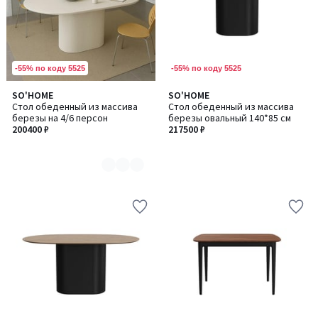
-55% по коду 5525
-55% по коду 5525
SO'HOME
SO'HOME
Количество
Стол обеденный из массива
Стол обеденный из массива
цветов:
березы на 4/6 персон
березы овальный 140*85 см
4
200400 ₽
217500 ₽