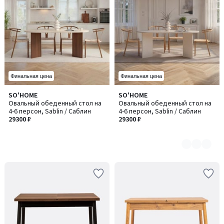
Финальная цена
Финальная цена
SO'HOME
SO'HOME
Количество
Овальный обеденный стол на
Овальный обеденный стол на
цветов:
4-6 персон, Sablin / Саблин
4-6 персон, Sablin / Саблин
3
29300 ₽
29300 ₽