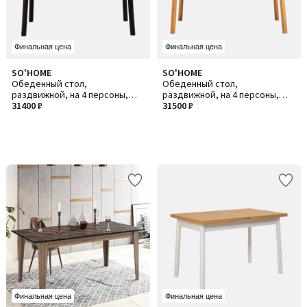
Финальная цена
Финальная цена
SO'HOME
SO'HOME
Обеденный стол,
Обеденный стол,
раздвижной, на 4 персоны,
раздвижной, на 4 персоны,
Oliver Open / Оливер Оупен
31400 ₽
Santiago Masa Atlantic /
31500 ₽
Сантьяго Маса Атлантик
Финальная цена
Финальная цена