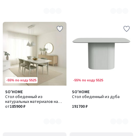
-55% по коду 5525
-55% по коду 5525
SO'HOME
SO'HOME
Количество
Количество
Стол обеденный из
Стол обеденный из дуба
цветов:
цветов:
натуральных материалов на
5
4
5/6 персон
от
185900 ₽
191700 ₽