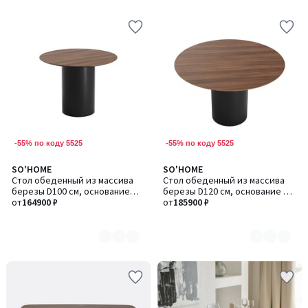
-55% по коду 5525
-55% по коду 5525
SO'HOME
SO'HOME
Количество
Количество
Стол обеденный из массива
Стол обеденный из массива
цветов:
цветов:
березы D100 см, основание
березы D120 см, основание D
2
2
D43
от
164900 ₽
43
от
185900 ₽