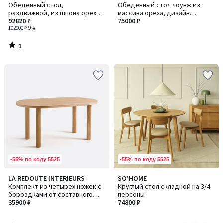
/
Обеденный стол,
Обеденный стол лоунж из
5
раздвижной, из шпона ореха,
массива ореха, дизайн
на 4–8 персон, AMORINO /
92820 ₽
Эммануэля Галлина, MONCEAU /
75000 ₽
АМОРИНО
102000 ₽
-9%
МОНСО
1
/
5
-55% по коду 5525
-55% по коду 5525
5
LA REDOUTE INTERIEURS
SO'HOME
Количество
/
Комплект из четырех ножек с
Круглый стол складной на 3/4
цветов:
5
бороздками от составного
персоны
2
стола, Alzar / Алзар
35900 ₽
74800 ₽