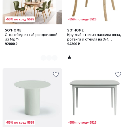
-55% по коду 5525
-55% по коду 5525
1
SO'HOME
SO'HOME
Количество
/
Стол обеденный раздвижной
Круглый стол из массива вяза,
цветов:
5
из МДФ
ротанга и стекла на 3/4
2
92000 ₽
персоны
94300 ₽
1
/
5
-55% по коду 5525
-55% по коду 5525