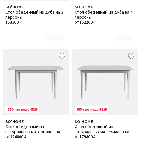
SO'HOME
SO'HOME
Количество
Количество
Стол обеденный из дуба на 3
Стол обеденный из дуба на 4
цветов:
цветов:
персоны
персоны
4
5
153300 ₽
от
162200 ₽
-55% по коду 5525
-55% по коду 5525
SO'HOME
SO'HOME
Количество
Количество
Стол обеденный из
Стол обеденный из
цветов:
цветов:
натуральных материалов на 4
натуральных материалов на
5
5
персоны
от
174000 ₽
4/5 персон
от
179800 ₽