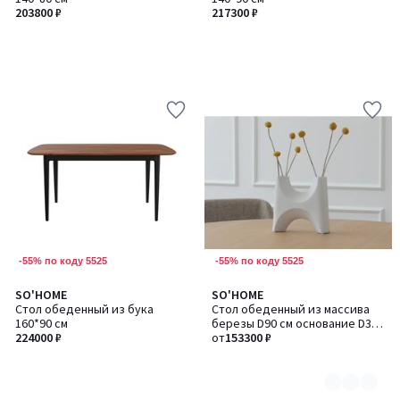
203800 ₽
217300 ₽
-55% по коду 5525
-55% по коду 5525
SO'HOME
SO'HOME
Количество
Стол обеденный из бука
Стол обеденный из массива
цветов:
160*90 см
березы D90 см основание D39
2
224000 ₽
см
от
153300 ₽