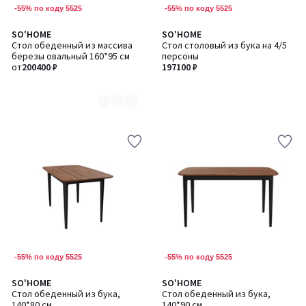
-55% по коду 5525
-55% по коду 5525
SO'HOME
SO'HOME
Количество
Стол обеденный из массива
Стол столовый из бука на 4/5
цветов:
березы овальный 160*95 см
персоны
2
от
200400 ₽
197100 ₽
-55% по коду 5525
-55% по коду 5525
SO'HOME
SO'HOME
Стол обеденный из бука,
Стол обеденный из бука,
140*80 см
140*90 см