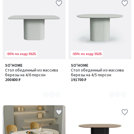
-55% по коду 5525
-55% по коду 5525
SO'HOME
SO'HOME
Количество
Количество
Стол обеденный из массива
Стол обеденный из массива
цветов:
цветов:
березы на 4/6 персон
березы на 4/5 персон
4
4
200400 ₽
191700 ₽