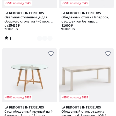
-55% по коду 5525
-55% по коду 5525
1
LA REDOUTE INTERIEURS
LA REDOUTE INTERIEURS
Количество
/
Овальная столешница для
Обеденный стол на 6 персон,
цветов:
5
сборного стола, на 4–6 персон,
с эффектом бетона,
2
ALZAR / АЛЗАР
от
25415 ₽
продолговатой формы, OYATA
81000 ₽
29900 ₽
-15%
/ ОЯТА
90000 ₽
-10%
1
/
5
-55% по коду 5525
-55% по коду 5525
4,3
LA REDOUTE INTERIEURS
LA REDOUTE INTERIEURS
/ 5
Стол обеденный круглый на 4-
Обеденный стол, отделка
6 персон, Zoleta / Золета
лаком, на 6–8 персон, LIOR /