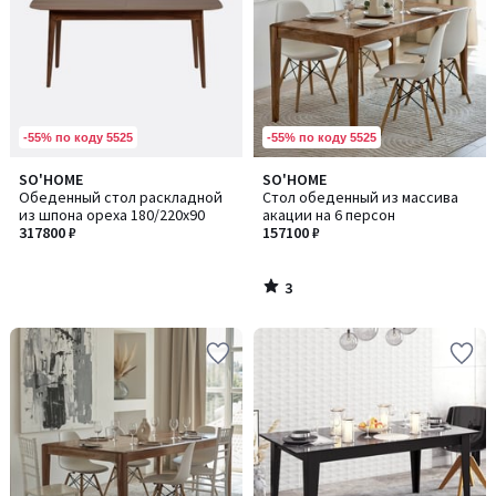
-55% по коду 5525
-55% по коду 5525
3
SO'HOME
SO'HOME
/
Обеденный стол раскладной
Стол обеденный из массива
5
из шпона ореха 180/220х90
акации на 6 персон
317800 ₽
157100 ₽
3
/
5