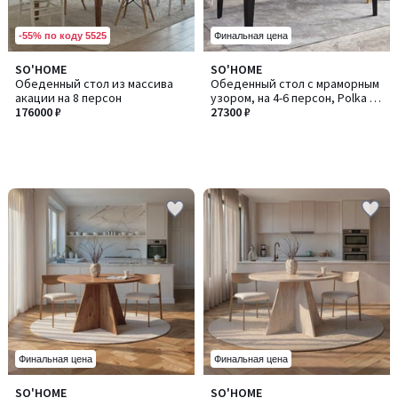
-55% по коду 5525
Финальная цена
SO'HOME
SO'HOME
Обеденный стол из массива
Обеденный стол с мраморным
акации на 8 персон
узором, на 4-6 персон, Polka /
176000 ₽
Полка
27300 ₽
Финальная цена
Финальная цена
SO'HOME
SO'HOME
Количество