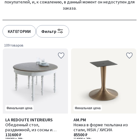
покупателей, и, к сожалению, в данный момент он недоступен для
gauche
droite
заказа.
КАТЕГОРИИ
Фильтр
109 товаров
Финальная цена
Финальная цена
4,5
4,3
LA REDOUTE INTERIEURS
AM.PM
/ 5
/ 5
Обеденный стол,
Ножка в форме тюльпана из
раздвижной, из сосны и
стали, HISIA / ХИСИА
дубового шпона, на 4–12
131600 ₽
85500 ₽