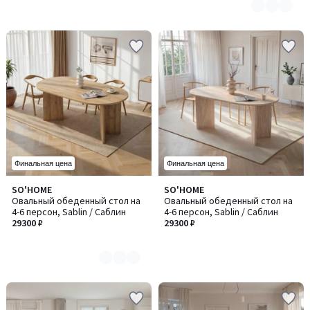
Финальная цена
Финальная цена
SO'HOME
SO'HOME
Количество
Овальный обеденный стол на
Овальный обеденный стол на
цветов:
4-6 персон, Sablin / Саблин
4-6 персон, Sablin / Саблин
3
29300 ₽
29300 ₽