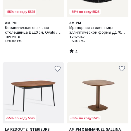
-55% по коду 5525
-55% по коду 5525
4
AM.PM
AM.PM
/
Керамическая овальная
Мраморная столешница
5
столешница Д220 см, Ovalo /
эллиптической формы Д170
Овало
109350 ₽
см, Elipso / Элипсо
128250 ₽
135000 ₽
-19%
135000 ₽
-5%
4
/
5
-55% по коду 5525
-55% по коду 5525
1
LA REDOUTE INTERIEURS
AM.PM X EMMANUEL GALLINA