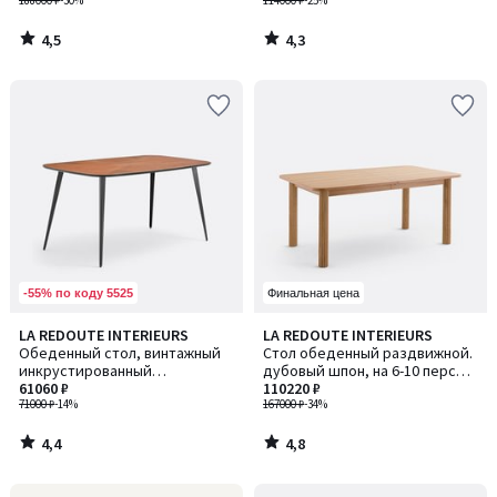
персон, EULALI / ЭВЛАЛИ
188000 ₽
-30%
114000 ₽
-25%
4,5
4,3
/
/
5
5
-55% по коду 5525
Финальная цена
4,4
4,8
LA REDOUTE INTERIEURS
LA REDOUTE INTERIEURS
/ 5
/ 5
Обеденный стол, винтажный
Стол обеденный раздвижной.
инкрустированный
дубовый шпон, на 6-10 персон,
(маркетри), на 6 персон,
61060 ₽
DESNA / ДЕСНА
110220 ₽
WATFORD / ВОТФОРД
71000 ₽
-14%
167000 ₽
-34%
4,4
4,8
/
/
5
5