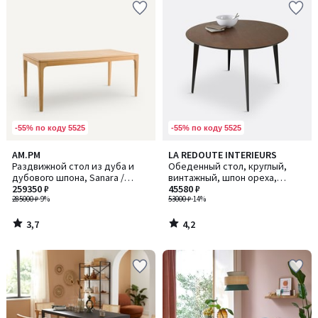
-55% по коду 5525
-55% по коду 5525
3,7
4,2
AM.PM
LA REDOUTE INTERIEURS
/ 5
/ 5
Раздвижной стол из дуба и
Обеденный стол, круглый,
дубового шпона, Sanara /
винтажный, шпон ореха,
Санара
259350 ₽
WATFORD / ВОТФОРД
45580 ₽
285000 ₽
-9%
53000 ₽
-14%
3,7
4,2
/
/
5
5