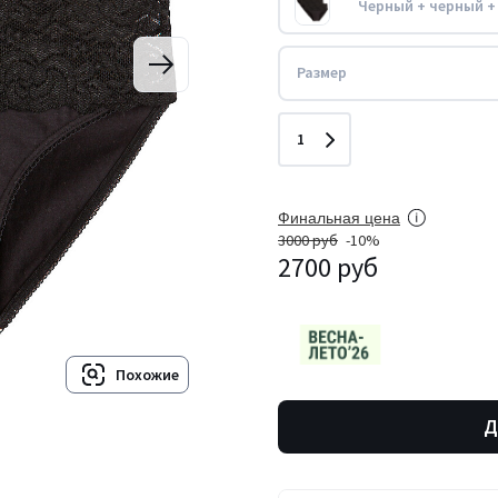
Черный + черный +
Размер
Количество
1
Финальная цена
3000 руб
-10%
2700 руб
Похожие
Д