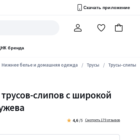
Скачать приложение
Перейти
В
Мой
в
корзину
счет
список
ДНК бренда
избранного
Нижнее белье и домашняя одежда
Трусы
Трусы-слипы
 трусов-слипов с широкой
ружева
4,6
/5
Смотреть 179 отзывов