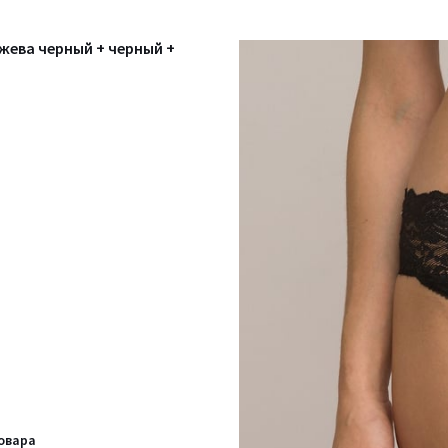
жева черный + черный +
овара