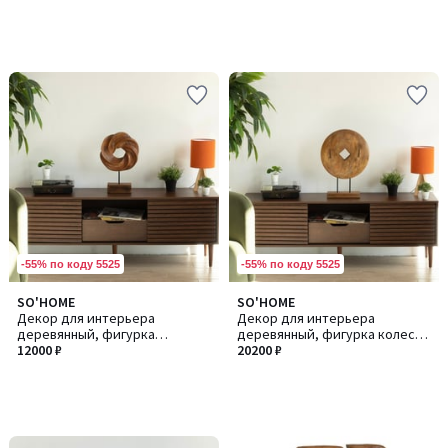
-55% по коду 5525
-55% по коду 5525
SO'HOME
SO'HOME
Декор для интерьера
Декор для интерьера
деревянный, фигурка
деревянный, фигурка колесо
абстракция из манго
12000 ₽
из манго
20200 ₽