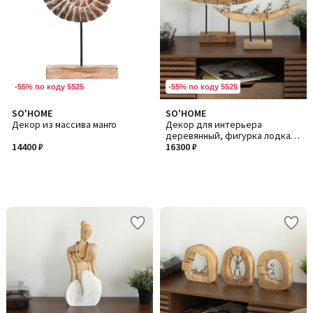
-55% по коду 5525
-55% по коду 5525
SO'HOME
SO'HOME
Декор из массива манго
Декор для интерьера
деревянный, фигурка лодка
14400 ₽
из манго
16300 ₽