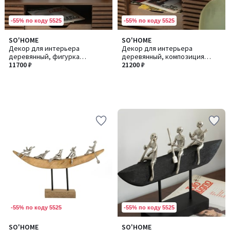
-55% по коду 5525
-55% по коду 5525
SO'HOME
SO'HOME
Декор для интерьера
Декор для интерьера
деревянный, фигурка
деревянный, композиция
девушка из манго
11700 ₽
люди из манго
21200 ₽
-55% по коду 5525
-55% по коду 5525
SO'HOME
SO'HOME