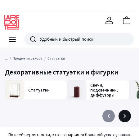
В
корзи
La
Redoute
Меню
Поиск
...
Предметы декора
Статуэтки
Декоративные статуэтки и фигурки
Свечи,
Статуэтки
подсвечники,
диффузоры
Précédent
Suivant
-
-
défiler
défiler
По всей вероятности, этот товар имел большой успех у наших
à
à