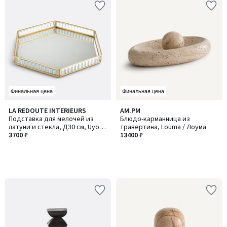
Финальная цена
Финальная цена
LA REDOUTE INTERIEURS
AM.PM
Подставка для мелочей из
Блюдо-карманница из
латуни и стекла, Д30 см, Uyova
травертина, Louma / Лоума
/ Уйова
3700 ₽
13400 ₽