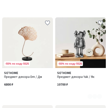
-55% по коду 5525
-55% по коду 5525
SO'HOME
SO'HOME
Количество
Предмет декора Dm / Дм
Предмет декора Yak / Як
цветов:
5
6800 ₽
10700 ₽