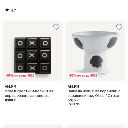
КАССИОПЕ
4,7
/
5
-55% по коду 5525
-55% по коду 5525
AM.PM
AM.PM
Игра в крестики-нолики из
Чаша на ножке из керамики с
окрашенного мангового
вкраплениями, Otico / Отико
дерева, Morpha / Морфа
8900 ₽
5915 ₽
6500 ₽
-9%