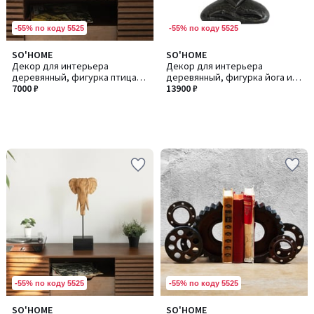
-55% по коду 5525
-55% по коду 5525
SO'HOME
SO'HOME
Декор для интерьера
Декор для интерьера
деревянный, фигурка птица
деревянный, фигурка йога из
из манго
7000 ₽
манго
13900 ₽
-55% по коду 5525
-55% по коду 5525
SO'HOME
SO'HOME