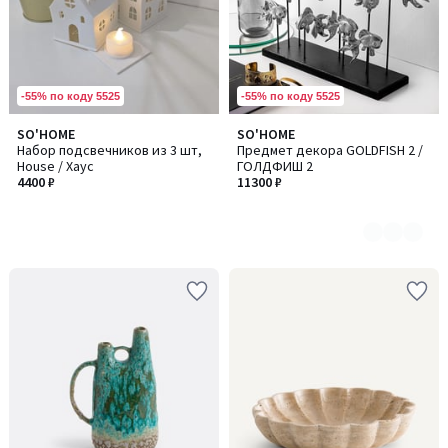
-55% по коду 5525
-55% по коду 5525
SO'HOME
SO'HOME
Количество
Набор подсвечников из 3 шт,
Предмет декора GOLDFISH 2 /
цветов:
House / Хаус
ГОЛДФИШ 2
2
4400 ₽
11300 ₽