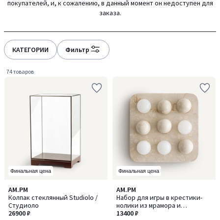
покупателей, и, к сожалению, в данный момент он недоступен для
gauche
droite
заказа.
КАТЕГОРИИ
Фильтр
74 товаров
Финальная цена
Финальная цена
4,7
AM.PM
AM.PM
/ 5
Колпак стеклянный Studiolo /
Набор для игры в крестики-
Студиоло
нолики из мрамора и
26900 ₽
алебастра, CASSIOPEE /
13400 ₽