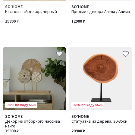
SO'HOME
SO'HOME
Настольный декор, черный
Предмет декора Anima / Анима
15800 ₽
12900 ₽
-55% по коду 5525
-55% по коду 5525
SO'HOME
SO'HOME
Декор из отборного массива
Статуэтка из дерева, 30-35см
манго
19800 ₽
20900 ₽