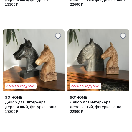
морской конёк из манго
13300 ₽
из манго
22600 ₽
-55% по коду 5525
-55% по коду 5525
SO'HOME
SO'HOME
Декор для интерьера
Декор для интерьера
деревянный, фигурка лошадь
деревянный, фигурка лошадь
из манго
17800 ₽
из манго
22900 ₽