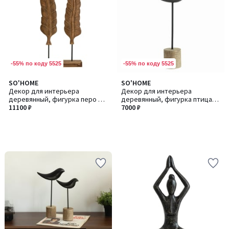
-55% по коду 5525
-55% по коду 5525
SO'HOME
SO'HOME
Декор для интерьера
Декор для интерьера
деревянный, фигурка перо из
деревянный, фигурка птица
манго
11100 ₽
из манго
7000 ₽