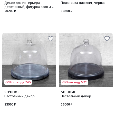
Декор для интерьера
Подставка для книг, черная
деревянный, фигурка слон из
манго
20200 ₽
10500 ₽
-55% по коду 5525
-55% по коду 5525
SO'HOME
SO'HOME
Настольный декор
Настольный декор
23900 ₽
16000 ₽