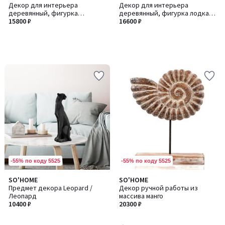
Декор для интерьера
Декор для интерьера
деревянный, фигурка
деревянный, фигурка лодка
абстракция из манго
15800 ₽
из манго
16600 ₽
-55% по коду 5525
-55% по коду 5525
5
SO'HOME
SO'HOME
/
Предмет декора Leopard /
Декор ручной работы из
5
Леопард
массива манго
10400 ₽
20300 ₽