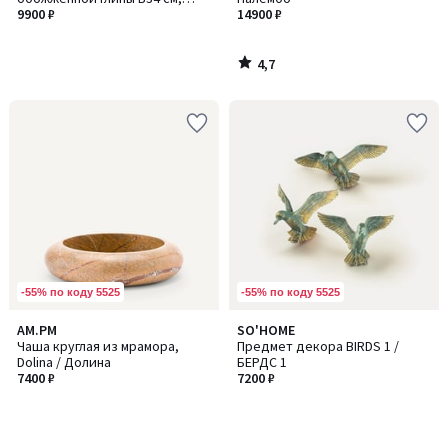
Makero / Макеро
9900 ₽
14900 ₽
4,7
/
5
-55% по коду 5525
-55% по коду 5525
AM.PM
SO'HOME
Чаша круглая из мрамора,
Предмет декора BIRDS 1 /
Dolina / Долина
БЕРДС 1
7400 ₽
7200 ₽