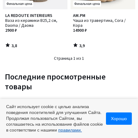
Финальная цена
Финальная цена
3,8
3,9
LA REDOUTE INTERIEURS
AM.PM
/ 5
/ 5
Ваза из керамики В25,2 см,
Чаша из травертина, Cora /
Daoma / Даома
Кора
2900 ₽
14900 ₽
3,8
3,9
/
/
5
5
Страница 1 из 1
Последние просмотренные
товары
Сайт использует cookie с целью анализа
поведения посетителей для улучшения Сайта.
Продолжая пользоваться Сайтом, вы
Хорошо
соглашаетесь на использование файлов cookie
в соответствии с нашими
правилами.