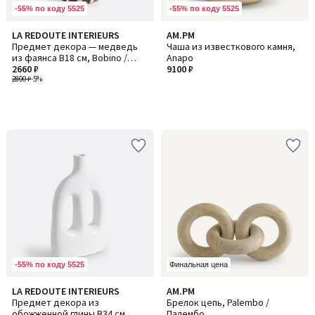
-55% по коду 5525
-55% по коду 5525
LA REDOUTE INTERIEURS
AM.PM
Предмет декора — медведь
Чаша из известкового камня,
из фаянса В18 см, Bobino /
Anapo
Бобино
2660 ₽
9100 ₽
2800 ₽
-5%
-55% по коду 5525
Финальная цена
4,7
LA REDOUTE INTERIEURS
AM.PM
/ 5
Предмет декора из
Брелок цепь, Palembo /
обожженной глины В34 см,
Палембо