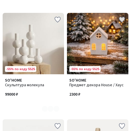
-55% по коду 5525
-55% по коду 5525
SO'HOME
SO'HOME
Количество
Скульптура молекула
Предмет декора House / Хаус
цветов:
2
99000 ₽
2300 ₽