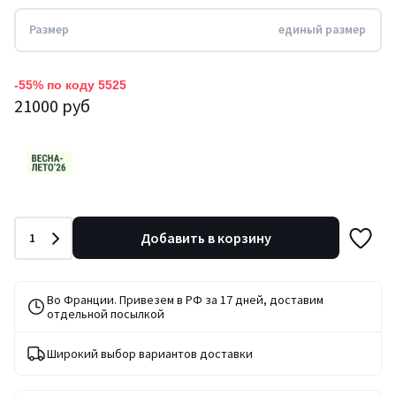
Размер
единый размер
-55% по коду 5525
21000 руб
Количество
Добавить в корзину
1
Во Франции. Привезем в РФ за 17 дней, доставим
отдельной посылкой
Широкий выбор вариантов доставки