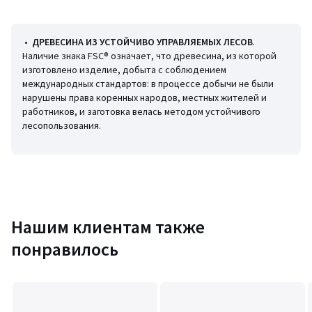
класса A
•
ДРЕВЕСИНА ИЗ УСТОЙЧИВО УПРАВЛЯЕМЫХ ЛЕСОВ
.
Размеры
Наличие знака FSC® означает, что древесина, из которой
• Ø 30 см
изготовлено изделие, добыта с соблюдением
• Высота: 30 см
международных стандартов: в процессе добычи не были
• Длина кабеля не более 1,20 м (регулируемая)
нарушены права коренных народов, местных жителей и
работников, и заготовка велась методом устойчивого
лесопользования.
Размеры и вес упаковки
Одна упаковка
• Ш42 x В40 x Д40 см, 3 кг
Цвета
Натуральный
Размеры
Нашим клиентам также
единый размер
понравилось