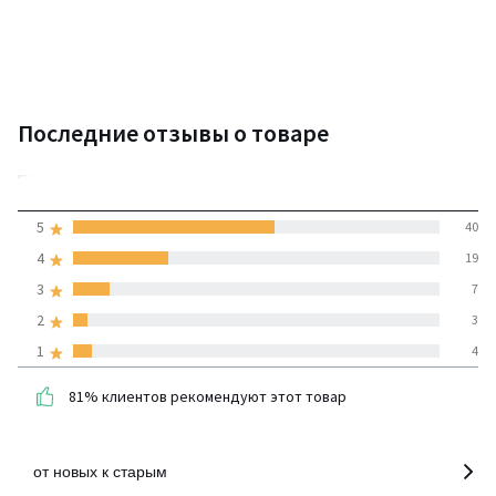
Последние отзывы о товаре
4,2
5
40
(73 отзывов)
средняя оценка
4
19
покупателей по всем
3
7
странам
2
3
1
4
100% проверенные отзывы,
Инициативы LaRedoute
81% клиентов рекомендуют этот товар
детализация
от новых к старым