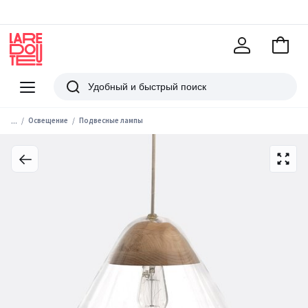
В
корзи
La
Redoute
Меню
Поиск
...
Освещение
Подвесные лампы