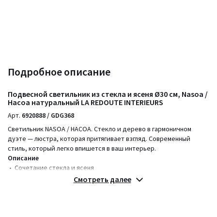
Подробное описание
Подвесной светильник из стекла и ясеня Ø30 см, Nasoa /
Насоа натуральный LA REDOUTE INTERIEURS
Арт.
6920888 / GDG368
Светильник NASOA / НАСОА. Стекло и дерево в гармоничном
дуэте — люстра, которая притягивает взгляд. Современный
стиль, который легко впишется в ваш интерьер.
Описание
• Сочетание стекла и ясеня
• Длина кабеля 150 см. Кабель из белой ткани
Смотреть далее
• Потолочная чаша из окрашенного эпоксидной смолой железа
• Патрон для лампочки E27 компактный люминесцентный 15 Вт
макс. (не входит в комплект)
• Этот светильник совместим с лампочками энергетического