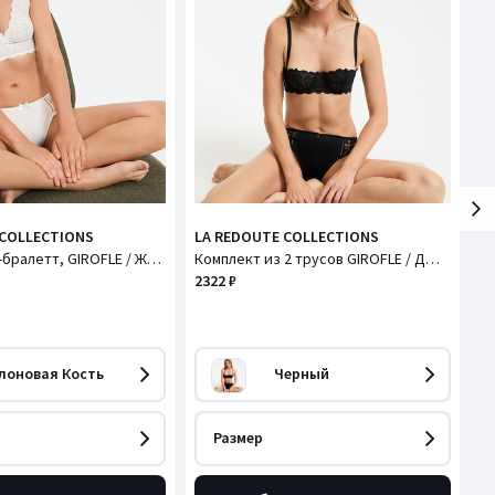
 COLLECTIONS
LA REDOUTE COLLECTIONS
L
Бюстгальтер-бралетт, GIROFLE / ЖИРОФЛЕ
Комплект из 2 трусов GIROFLE / ДЖИРОФЛ
2322 ₽
23
лоновая Кость
Черный
Размер