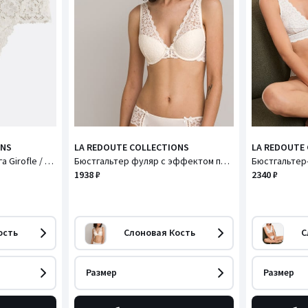
ONS
LA REDOUTE COLLECTIONS
LA REDOUTE
Набор из 2-х трусов танга Girofle / Джирофл
Бюстгальтер фуляр с эффектом пуш-ап GIROFLE / ДЖИРОФЛ
1938 ₽
2340 ₽
ость
Слоновая Кость
С
Размер
Размер