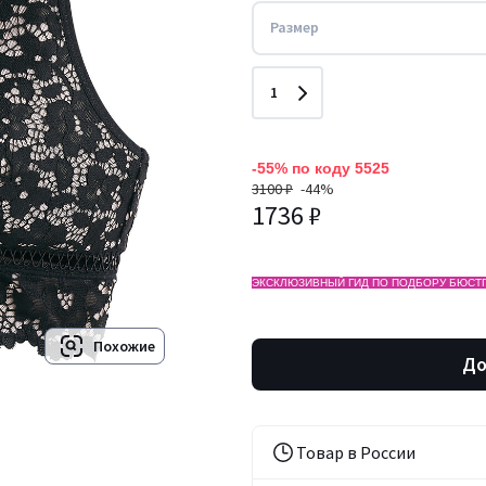
Размер
Количество
1
-55% по коду 5525
3100 ₽
-44%
1736 ₽
ЭКСКЛЮЗИВНЫЙ ГИД ПО ПОДБОРУ БЮСТГ
Похожие
До
Товар в России