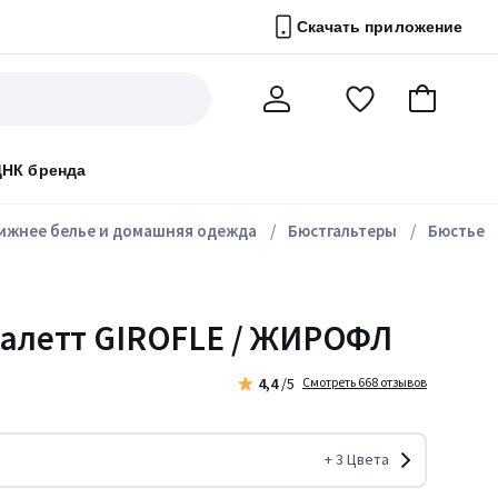
Скачать приложение
Перейти
В
Мой
в
корзину
счет
список
ДНК бренда
избранного
ижнее белье и домашняя одежда
Бюстгальтеры
Бюстье
ралетт GIROFLE / ЖИРОФЛ
4,4
/5
Смотреть 668 отзывов
+
3
Цвета