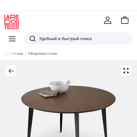
В
корзи
La
Redoute
Меню
Поиск
...
Столы
Обеденные столы