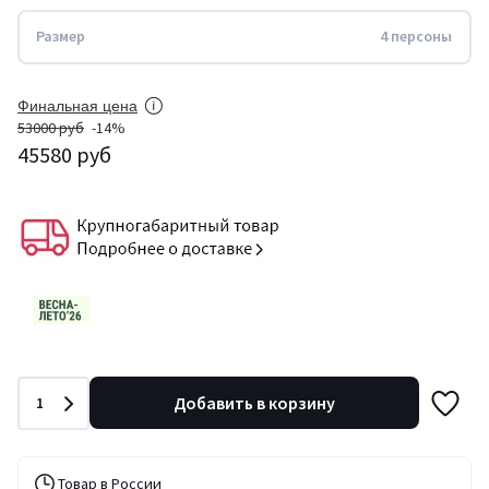
Размер
4 персоны
Финальная цена
53000 руб
-14%
45580 руб
Количество
Добавить в корзину
1
Товар в России