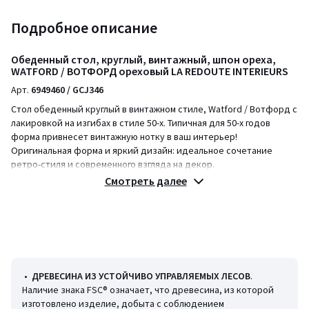
Подробное описание
Обеденный стол, круглый, винтажный, шпон ореха,
WATFORD / ВОТФОРД ореховый LA REDOUTE INTERIEURS
Арт.
6949460 / GCJ346
Стол обеденный круглый в винтажном стиле, Watford / Вотфорд с
лакировкой на изгибах в стиле 50-х. Типичная для 50-х годов
форма привнесет винтажную нотку в ваш интерьер!
Оригинальная форма и яркий дизайн: идеальное сочетание
ретро-стиля и современного взгляда на декор.
Смотреть далее
Описание
• Столешница со скошенными углами из MDF из шпона орехового
дерева с ПУ-лакировкой
• Ножка из стали с покрытием черным лаком, эпоксидная
отделка.
• Крепления ножек в комплекте.
•
ДРЕВЕСИНА ИЗ УСТОЙЧИВО УПРАВЛЯЕМЫХ ЛЕСОВ
.
Размеры
Наличие знака FSC® означает, что древесина, из которой
• Диаметр: 120
изготовлено изделие, добыта с соблюдением