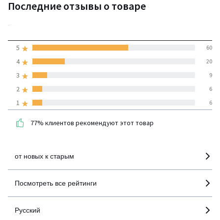
Последние отзывы о товаре
4,2
5
60
(101 отзывов)
средняя оценка
4
20
покупателей по всем
3
9
странам
2
6
1
6
100% проверенные отзывы,
Инициативы LaRedoute
77% клиентов рекомендуют этот товар
детализация
от новых к старым
Посмотреть все рейтинги
Русский