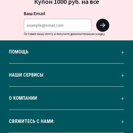
Купон 1000 руб. на всё
на
новости
Ваш Email
OK
Оставьте вашу почту и получите дополнительную скидку
ПОМОЩЬ
НАШИ СЕРВИСЫ
О КОМПАНИИ
СВЯЖИТЕСЬ С НАМИ: