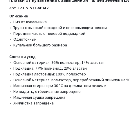
Плавки от купальника с завышенной талией зеленый LA
Арт.
1231515 / GAP412
Описание
• Низ от купальника
• Трусы с высокой посадкой и нескользящим поясом
• Передняя часть с тюлевой подкладкой
• Однотонный
• Купальник большого размера
Состав и уход
• Основной материал: 86% полиэстер, 14% эластан
• Подкладка: 77% полиамид, 23% эластан
• Подкладка ластовицы: 100% полиэстер
• Основной материал: полиэстер, переработанный минимум на 5
• Машинная стирка при 30 °С на деликатном режиме
• Не гладить, отбеливание запрещено
• Машинная сушка запрещена
• Химчистка запрещена