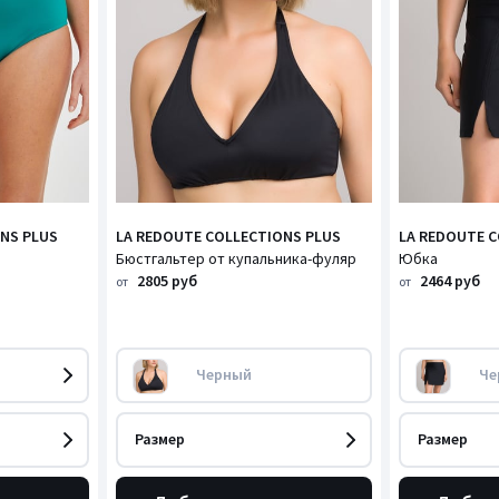
NS PLUS
LA REDOUTE COLLECTIONS PLUS
LA REDOUTE C
Бюстгальтер от купальника-фуляр
Юбка
2805 руб
2464 руб
от
от
Черный
Че
Размер
Размер