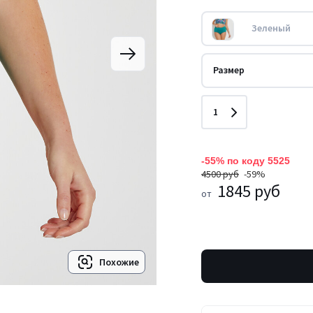
Зеленый
Размер
Количество
1
-55% по коду 5525
4500 руб
-59%
1845 руб
от
Похожие