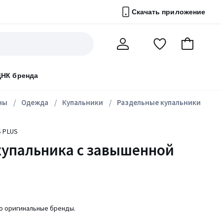
Скачать приложение
Перейти
В
Мой
в
корзину
счет
список
ДНК бренда
избранного
ны
Одежда
Купальники
Раздельные купальники
S PLUS
купальника с завышенной
ко оригинальные бренды.