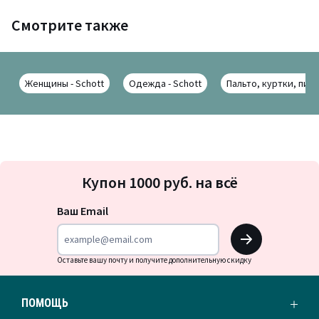
Смотрите также
Женщины - Schott
Одежда - Schott
Пальто, куртки, пидж
Подписка
Купон 1000 руб. на всё
на
новости
Ваш Email
OK
Оставьте вашу почту и получите дополнительную скидку
ПОМОЩЬ