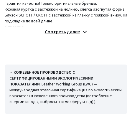
Гарантия качества! Только оригинальные бренды.
Кожаная куртка с застежкой на молнию, слегка изогнутая форма.
Блузон SCHOTT / СКОТТ с застежкой на планку с пряжкой внизу. На
подкладке по всей длине.
Описание
Смотреть далее
• Длина: укороченная модель
• Рубашечный воротник поло
• Застежка на молнию
Состав и уход
• Основной материал: 100% натуральная кожа
• Подкладка: 100% полиэстер
•
КОЖЕВЕННОЕ ПРОИЗВОДСТВО С
• Следуйте рекомендациям по уходу, указанным на этикетке
СЕРТИФИЦИРОВАННЫМИ ЭКОЛОГИЧЕСКИМИ
изделия
ПОКАЗАТЕЛЯМИ
. Leather Working Group (LWG) —
международная эталонная сертификация по экологическим
показателям кожевенного производства (потребление
энергии и воды, выбросы в атмосферу и т. д).).
Информация об экологических качествах и характеристиках
товара
• Происхождение изготовления (ткачество, крашение, печать,
пошив): Пакистан