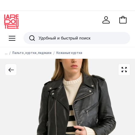
В
корзи
La
Redoute
Меню
Поиск
...
Пальто, куртки, пиджаки
Кожаные куртки