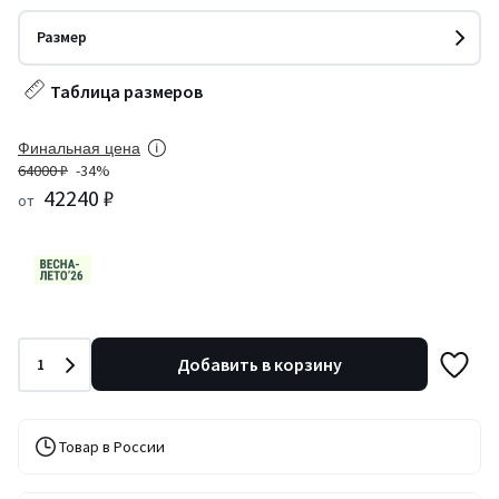
Размер
Таблица размеров
Финальная цена
64000 ₽
-34%
42240 ₽
от
Количество
Добавить в корзину
1
Товар в России