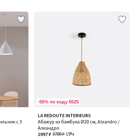
-55% по коду 5525
3,7
LA REDOUTE INTERIEURS
/ 5
льник с 3
Абажур из бамбука Ø20 см, Aleandro /
Алеандро
2997 ₽
3700 ₽
-19%