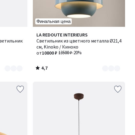
Финальная цена
4,7
Количество
LA REDOUTE INTERIEURS
/ 5
ветильник
цветов:
Светильник из цветного металла Ø21,4
2
см, Kinoko / Киноко
от
10800 ₽
13500 ₽
-20%
4,7
/
5