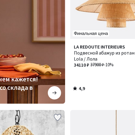
Финальная цена
4,9
LA REDOUTE INTERIEURS
/ 5
Подвесной абажур из ротанг
Lola / Лола
34110 ₽
37900 ₽
-10%
чем кажется!
со склада в
4,9
/
5