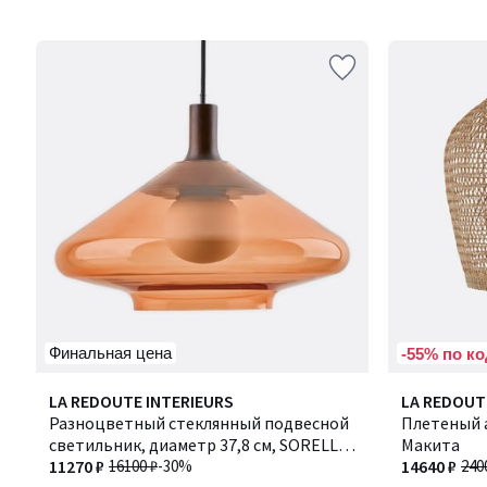
5
5
Финальная цена
-55% по ко
4,8
LA REDOUTE INTERIEURS
LA REDOUT
/ 5
Разноцветный стеклянный подвесной
Плетеный а
светильник, диаметр 37,8 см, SORELLE
Макита
/ СОРЕЛЛ
11270 ₽
16100 ₽
-30%
14640 ₽
240