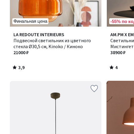
Финальная цена
-55% по ко
3,9
4
LA REDOUTE INTERIEURS
AM.PM X E
/ 5
/
Подвесной светильник из цветного
Светильник
5
стекла Ø30,5 см, Kinoko / Киноко
Мистингет
21000 ₽
38900 ₽
3,9
4
/
/
5
5
Ближе,
чем
кажется!
Товары
со
склада
в
России