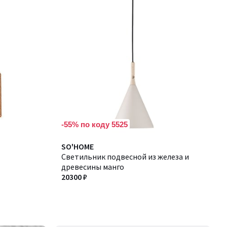
-55% по коду 5525
SO'HOME
Светильник подвесной из железа и
древесины манго
20300 ₽