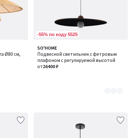
-55% по коду 5525
Количество
SO'HOME
а Ø80 см,
цветов:
Подвесной светильник с фетровым
2
плафоном с регулируемой высотой
от
26400 ₽