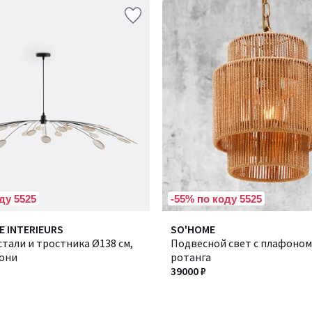
ду 5525
-55% по коду 5525
E INTERIEURS
SO'HOME
стали и тростника Ø138 см,
Подвесной свет с плафоном
еони
ротанга
39000 ₽