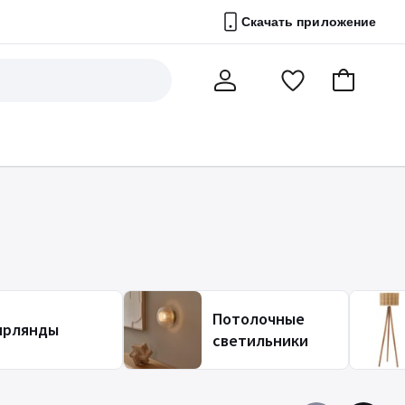
Скачать приложение
Перейти
В
Мой
в
корзину
счет
список
избранного
Потолочные
ирлянды
светильники