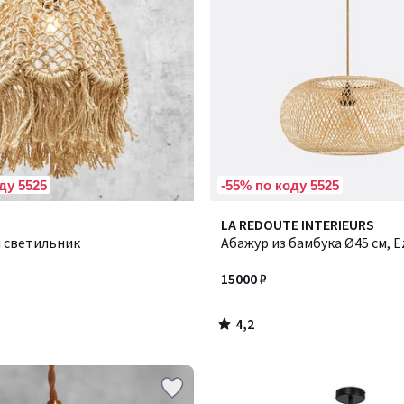
ду 5525
-55% по коду 5525
4,2
LA REDOUTE INTERIEURS
/ 5
 светильник
Абажур из бамбука Ø45 см, Ez
15000 ₽
4,2
/
5