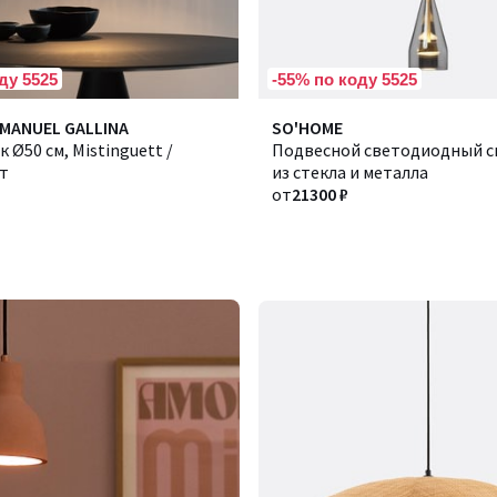
ду 5525
-55% по коду 5525
MMANUEL GALLINA
Количество
SO'HOME
 Ø50 см, Mistinguett /
цветов:
Подвесной светодиодный с
т
4
из стекла и металла
от
21300 ₽