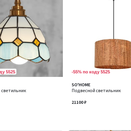
ду 5525
-55% по коду 5525
SO'HOME
 светильник
Подвесной светильник
21100 ₽