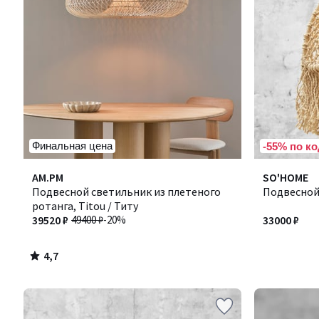
Финальная цена
-55% по ко
4,7
AM.PM
SO'HOME
/ 5
Подвесной светильник из плетеного
Подвесной
ротанга, Titou / Титу
39520 ₽
49400 ₽
-20%
33000 ₽
4,7
/
5