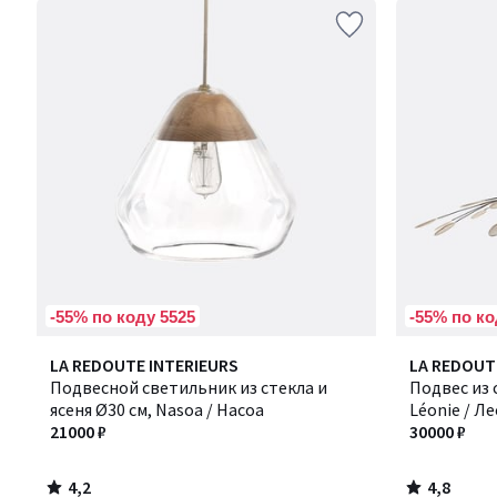
-55% по коду 5525
-55% по ко
4,2
4,8
LA REDOUTE INTERIEURS
LA REDOUT
/ 5
/ 5
Подвесной светильник из стекла и
Подвес из 
ясеня Ø30 см, Nasoa / Насоа
Léonie / Л
21000 ₽
30000 ₽
4,2
4,8
/
/