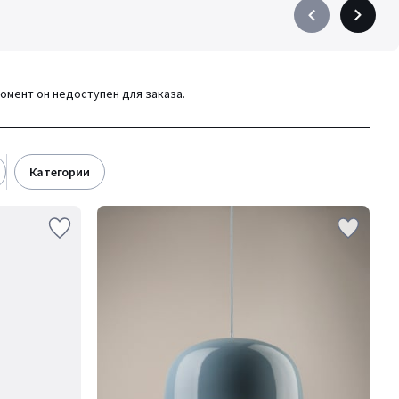
Précédent
Suivant
-
-
défiler
défiler
à
à
момент он недоступен для заказа.
gauche
droite
категории