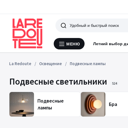
Поиск
Летний выбор д
МЕНЮ
Меню
La
Redoute
La Redoute
Освещение
Подвесные лампы
Подвесные светильники
524
Подвесные
Бра
лампы