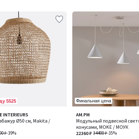
Финальная цена
ду 5525
E INTERIEURS
AM.PM
бажур Ø50 см, Makita /
Модульный подвесной свети
конусами, MOKE / МОУК
00 ₽
-39%
22360 ₽
34400 ₽
-35%