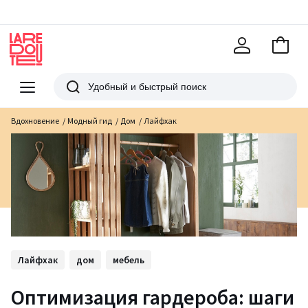
В
корзи
La
Redoute
Меню
Поиск
Вдохновение
Модный гид
Дом
Лайфхак
Лайфхак
дом
мебель
Оптимизация гардероба: шаги