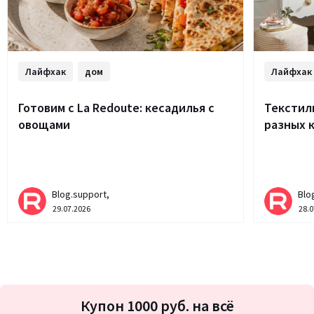
Лайфхак
дом
Лайфхак
Готовим с La Redoute: кесадилья с
Текстиль
овощами
разных 
Blog.support,
Blo
29.07.2026
28.0
Подписка
Купон 1000 руб. на всё
на