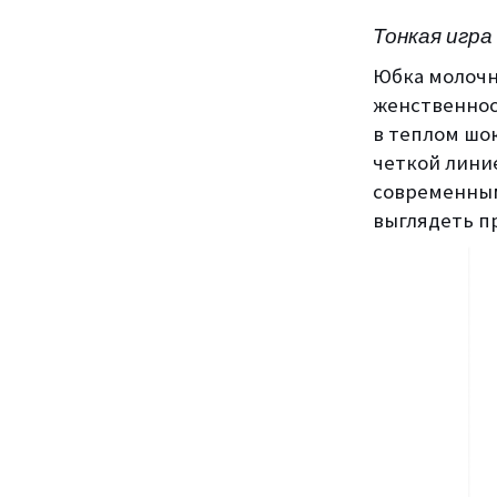
Тонкая игра
Юбка молочн
женственнос
в теплом шок
четкой линие
современным
выглядеть п