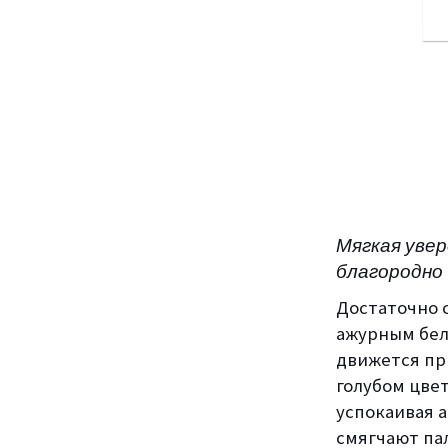
Мягкая уве
благородно
Достаточно 
ажурным бел
движется пр
голубом цве
успокаивая 
смягчают па