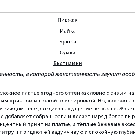
Пиджак
Майка
Брюки
Сумка
Вьетнамки
ренность, в которой женственность звучит осо
сложное платье ягодного оттенка словно с сизым н
ым принтом и тонкой плиссировкой. Но, как оно кр
и каждом шаге, создавая ощущение легкости. Жакет
те добавляет собранности и делает наряд более вы
акцентный принт на платье, а тёплые бежевые аксе
литру и придают ей задумчивую и спокойную глубин