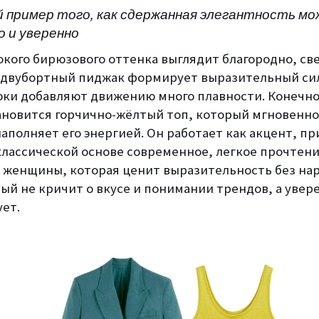
й пример того, как сдержанная элегантность м
о и уверенно
кого бирюзового оттенка выглядит благородно, све
двубортный пиджак формирует выразительный сил
ки добавляют движению много плавности. Конечно
ановится горчично-жёлтый топ, который мгновенн
аполняет его энергией. Он работает как акцент, пр
классической основе современное, легкое прочтени
 женщины, которая ценит выразительность без на
ый не кричит о вкусе и понимании трендов, а увер
ует.