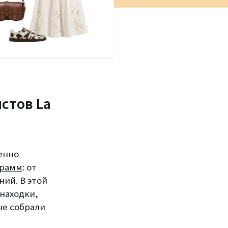
стов La
енно
грамм
: от
ий. В этой
 находки,
ые собрали