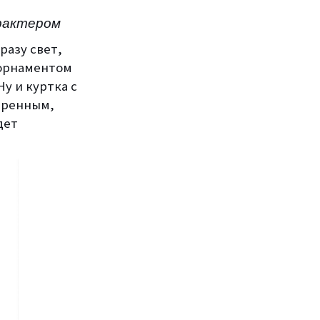
арактером
разу свет,
 орнаментом
у и куртка с
веренным,
дет