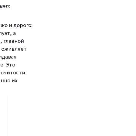
ожет
жо и дорого:
уэт, а
, главной
о оживляет
идавая
е. Это
рочитости.
енно их