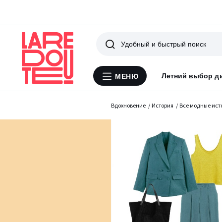
Поиск
Летний выбор д
МЕНЮ
Меню
La
Redoute
Вдохновение
История
Все модные ист