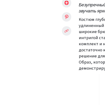
Безупречны
звучать ярк
Костюм глубо
удлиненный 
широкие брю
интригой ст
комплект и н
достаточно 
решение для
Образ, котор
демонстрир