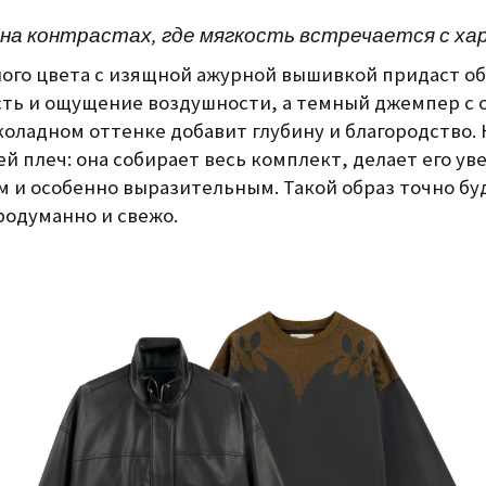
 на контрастах, где мягкость встречается с х
ого цвета с изящной ажурной вышивкой придаст об
ть и ощущение воздушности, а темный джемпер с
оладном оттенке добавит глубину и благородство. Н
й плеч: она собирает весь комплект, делает его у
 и особенно выразительным. Такой образ точно бу
родуманно и свежо.