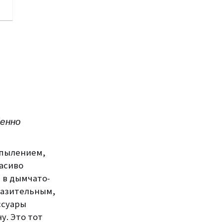
бенно
апылением,
асиво
 в дымчато-
разительным,
ссуары
у. Это тот