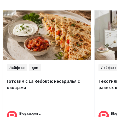
Лайфхак
дом
Лайфхак
Готовим с La Redoute: кесадилья с
Текстиль
овощами
разных 
Blog.support,
Blo