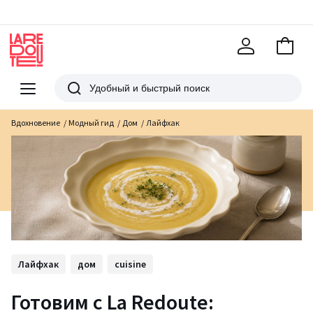
В
корзи
La
Redoute
Меню
Поиск
Вдохновение
Модный гид
Дом
Лайфхак
Лайфхак
дом
cuisine
Готовим с La Redoute: