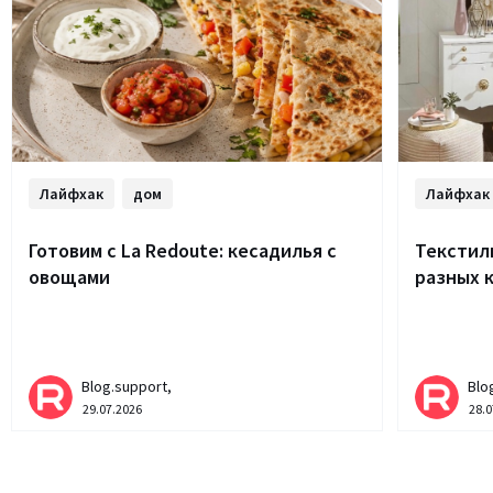
Лайфхак
дом
Лайфхак
Готовим с La Redoute: кесадилья с
Текстиль
овощами
разных 
Blog.support,
Blo
29.07.2026
28.0