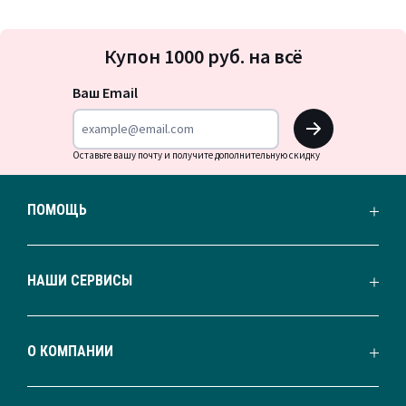
Подписка
Купон 1000 руб. на всё
на
новости
Ваш Email
OK
Оставьте вашу почту и получите дополнительную скидку
ПОМОЩЬ
НАШИ СЕРВИСЫ
О КОМПАНИИ