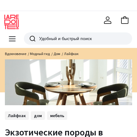
В
корзи
La
Redoute
Меню
Поиск
Вдохновение
Модный гид
Дом
Лайфхак
Лайфхак
дом
мебель
Экзотические породы в