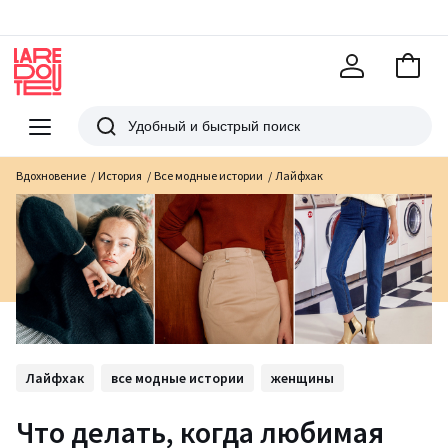
В
корзи
La
Redoute
Меню
Поиск
Вдохновение
История
Все модные истории
Лайфхак
Лайфхак
все модные истории
женщины
Что делать, когда любимая