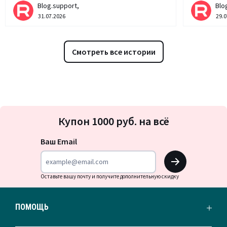
Blog.support,
Blo
31.07.2026
29.0
Смотреть все истории
Подписка
Купон 1000 руб. на всё
на
новости
Ваш Email
OK
Оставьте вашу почту и получите дополнительную скидку
ПОМОЩЬ